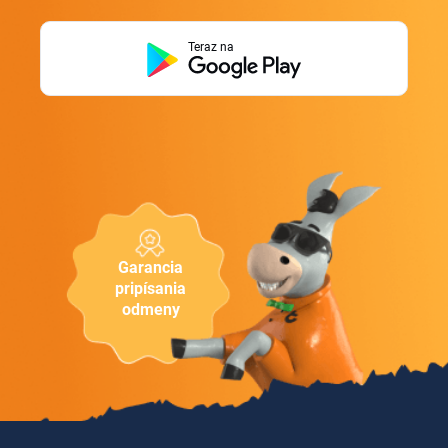
Teraz na
Garancia
pripísania
odmeny