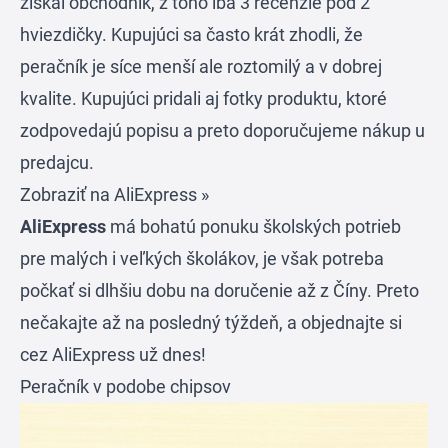
získal obchodník, z toho iba 3 recenzie pod 2
hviezdičky. Kupujúci sa často krát zhodli, že
peračník je síce menší ale roztomilý a v dobrej
kvalite. Kupujúci pridali aj fotky produktu, ktoré
zodpovedajú popisu a preto doporučujeme nákup u
predajcu.
Zobraziť na AliExpress »
AliExpress
má bohatú ponuku školských potrieb
pre malých i veľkých školákov, je však potreba
počkať si dlhšiu dobu na doručenie až z Číny. Preto
nečakajte až na posledný týždeň, a objednajte si
cez
AliExpress
už dnes!
Peračník v podobe chipsov