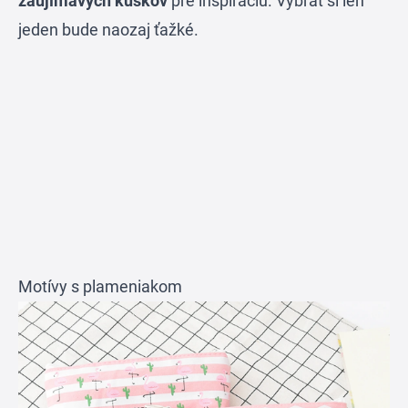
zaujímavých kúskov
pre inšpiráciu. Vybrať si len
jeden bude naozaj ťažké.
Motívy s plameniakom