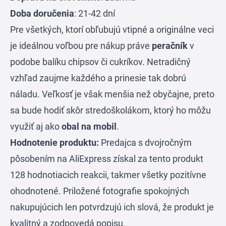
Doba doručenia
: 21-42 dní
Pre všetkých, ktorí obľubujú vtipné a originálne veci
je ideálnou voľbou pre nákup práve
peračník
v
podobe balíku chipsov či cukríkov. Netradičný
vzhľad zaujme každého a prinesie tak dobrú
náladu. Veľkosť je však menšia než obyčajne, preto
sa bude hodiť skôr stredoškolákom, ktorý ho môžu
využiť aj ako
obal na mobil
.
Hodnotenie produktu:
Predajca s dvojročným
pôsobením na AliExpress získal za tento produkt
128 hodnotiacich reakcii, takmer všetky pozitívne
ohodnotené. Priložené fotografie spokojných
nakupujúcich len potvrdzujú ich slová, že produkt je
kvalitný a zodpovedá popisu.