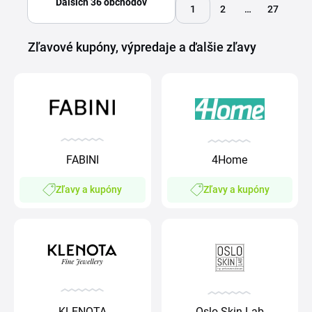
Ďalších 36 obchodov
1
2
…
27
Zľavové kupóny, výpredaje a ďalšie zľavy
FABINI
4Home
Zľavy a kupóny
Zľavy a kupóny
KLENOTA
Oslo Skin Lab