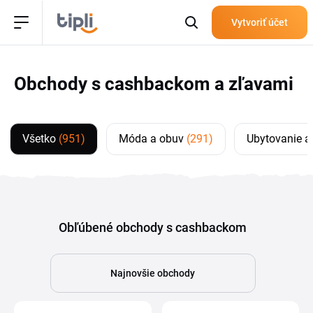
Vytvoriť účet
Obchody s cashbackom a zľavami
Všetko
(951)
Móda a obuv
(291)
Ubytovanie a
Obľúbené obchody s cashbackom
Najnovšie obchody