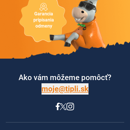
Garancia
pripísania
odmeny
Ako vám môžeme pomôcť?
moje@tipli.sk