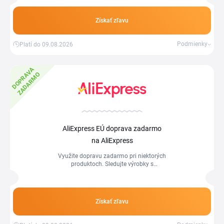
Získať zľavu
Podmienky
Platí do 09.08.2026
D
O
P
R
V
A
Z
A
D
A
R
M
A
O
AliExpress EÚ doprava zadarmo
na AliExpress
Využite dopravu zadarmo pri niektorých
produktoch. Sledujte výrobky s
označením "Free shipping". Záleží tiež
od krajiny, z ktorej ste si objednali
produkty.
Získať zľavu