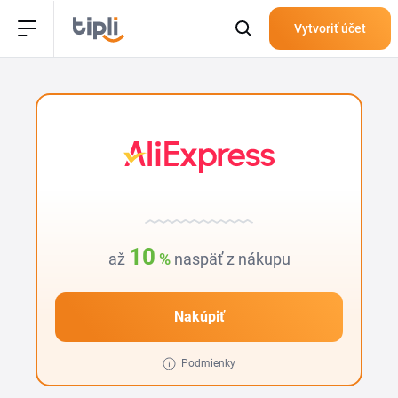
Vytvoriť účet
10
až
%
naspäť z nákupu
Nakúpiť
Podmienky