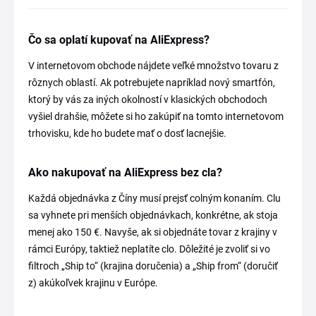
Čo sa oplatí kupovať na AliExpress?
V internetovom obchode nájdete veľké množstvo tovaru z
rôznych oblastí. Ak potrebujete napríklad nový smartfón,
ktorý by vás za iných okolností v klasických obchodoch
vyšiel drahšie, môžete si ho zakúpiť na tomto internetovom
trhovisku, kde ho budete mať o dosť lacnejšie.
Ako nakupovať na AliExpress bez cla?
Každá objednávka z Číny musí prejsť colným konaním. Clu
sa vyhnete pri menších objednávkach, konkrétne, ak stoja
menej ako 150 €. Navyše, ak si objednáte tovar z krajiny v
rámci Európy, taktiež neplatíte clo. Dôležité je zvoliť si vo
filtroch „Ship to“ (krajina doručenia) a „Ship from“ (doručiť
z) akúkoľvek krajinu v Európe.