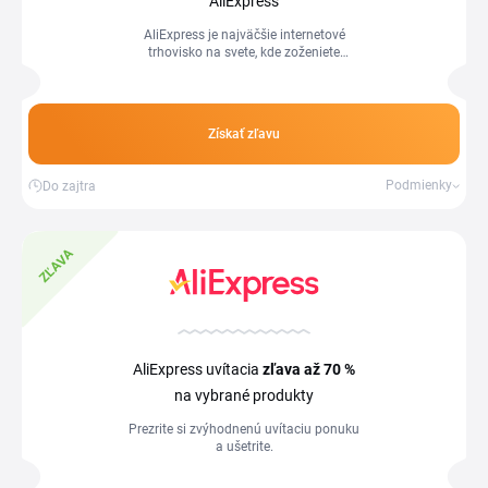
AliExpress
AliExpress je najväčšie internetové
trhovisko na svete, kde zoženiete
výrobky od výmyslu sveta za priaznivé
ceny. Oblečenie, topánky, elektro,...
Získať zľavu
Podmienky
Do zajtra
ZĽAVA
AliExpress uvítacia
zľava
až 70 %
na vybrané produkty
Prezrite si zvýhodnenú uvítaciu ponuku
a ušetrite.