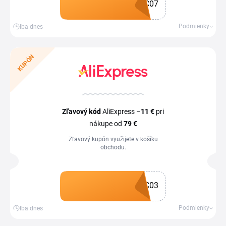
C07
Získať kupón
Podmienky
Iba dnes
KUPÓN
Zľavový
kód
AliExpress –
11 €
pri
nákupe od
79 €
Zľavový kupón využijete v košíku
obchodu.
C03
Získať kupón
Podmienky
Iba dnes