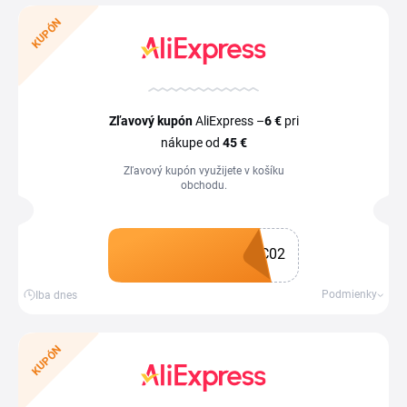
KUPÓN
Zľavový kupón
AliExpress –
6 €
pri
nákupe od
45 €
Zľavový kupón využijete v košíku
obchodu.
C02
Získať kupón
Podmienky
Iba dnes
KUPÓN