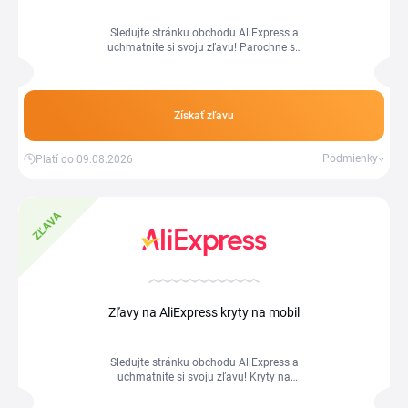
Sledujte stránku obchodu AliExpress a
uchmatnite si svoju zľavu! Parochne sú
v rôznych zľavách, tí rychlejší a
pohotovejší ušetria najviac.
Získať zľavu
Podmienky
Platí do 09.08.2026
ZĽAVA
Zľavy na AliExpress kryty na mobil
Sledujte stránku obchodu AliExpress a
uchmatnite si svoju zľavu! Kryty na
mobil sú v rôznych zľavách, tí rychlejší a
pohotovejší ušetria najviac.