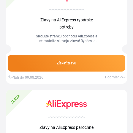
Zľavy na AliExpress rybárske
potreby
Sledujte stránku obchodu AliExpress a
uchmatnite si svoju zľavu! Rybárske
potreby sú v rôznych zľavách, tí rychlejší
a pohotovejší ušetria najviac.
Získať zľavu
Podmienky
Platí do 09.08.2026
ZĽAVA
Zľavy na AliExpress parochne