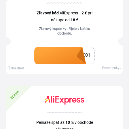
Zľavový
kód
AliExpress –
2 €
pri
nákupe od
18 €
Zľavový kupón využijete v košíku
obchodu.
C01
Získať kupón
Podmienky
Iba dnes
ZĽAVA
Peniaze späť až
10 %
v obchode