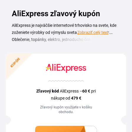
AliExpress zľavový kupón
AliExpress je najväčšie internetové trhovisko na svete, kde
zoženiete výrobky od výmyslu sveta za priaznivé ceny.
Zobraziť celý text
Oblečenie, topánky, elektro, jednoducho čokoľvek, čo vám
napadne. Využiť môžete aj
AliExpress zľavové kódy
, vďaka
ktorým výrazne ušetríte. Celá webová stránka je o zľavách
KUPÓN
a výpredajoch, ktoré každého potešia. Výhodné ponuky
nájdete v každej kategórii produktov, stačí sledovať
internetový obchod a tiež Tipli, kde na vás čakajú kupóny.
Ponorte sa do sveta nekonečných možností a zliav.
Zľavový
kód
AliExpress –
60 €
pri
nákupe od
479 €
Zľavový kupón využijete v košíku
obchodu.