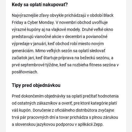
Kedy sa oplatí nakupovať?
Najvýraznejšie zľavy obvykle prichádzajú v období Black
Friday a Cyber Monday. V novembri obchod uvoľňuje
výrazné kupóny aj na vlajkové modely. Druhé veľké okno
predstavujú vianočné akcie v decembri a povianočné
výpredaje v januári, keď obchod robí miesto novým
generáciám. Mimo veľkých sezón sa oplatí sledovať
začiatok jari, keď štartuje príprava na bežeckú sezónu, a
prvé septembrové týždne, keď sa rozbieha fitness sezóna v
posilňovniach.
Tipy pred objednávkou
Pred dokončením objednávky sa oplatí prečítať hodnotenia
od ostatných zákazníkov a overiť, pre ktoré kategórie platí
váš kupón. Doručenie z oficiálneho distribútora zvyčajne
trvá pár pracovných dní a tovar prichádza s plnou zárukou
a slovenskou jazykovou podporou v aplikácii Zepp.