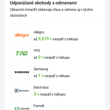
Odporúčané obchody s odmenami
Zákazníci Amazfit získavajú zľavy a odmeny aj v týchto
obchodoch
Allegro
3,575
až
%
naspäť z nákupu
TPD
3
až
%
naspäť z nákupu
Samsung
1
až
%
naspäť z nákupu
Electrolux
3
%
naspäť z nákupu
Farnell