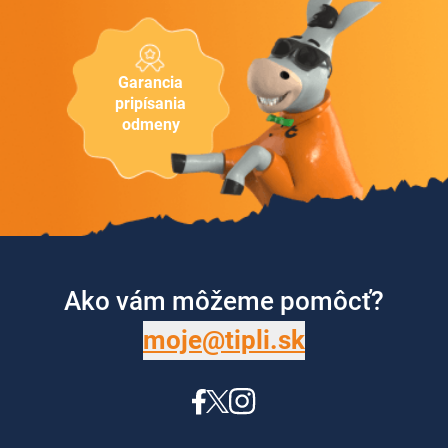
Garancia
pripísania
odmeny
Ako vám môžeme pomôcť?
moje@tipli.sk