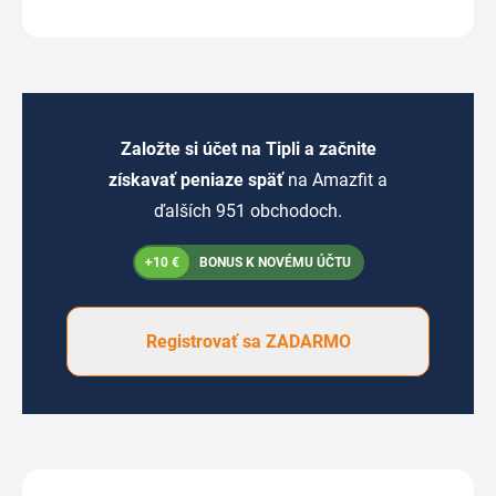
Založte si účet na Tipli a začnite
získavať peniaze späť
na Amazfit a
ďalších 951 obchodoch.
+10 €
BONUS K NOVÉMU ÚČTU
Registrovať sa ZADARMO