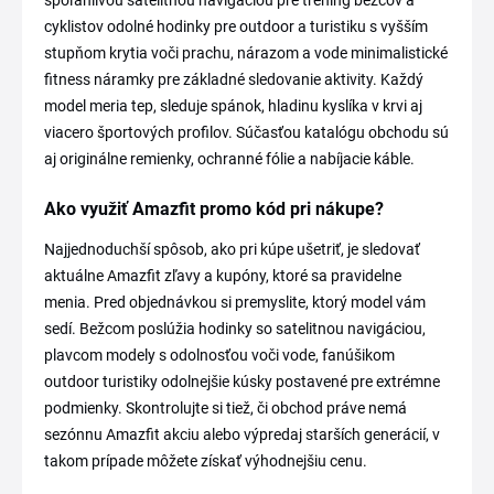
spoľahlivou satelitnou navigáciou pre tréning bežcov a
cyklistov odolné hodinky pre outdoor a turistiku s vyšším
stupňom krytia voči prachu, nárazom a vode minimalistické
fitness náramky pre základné sledovanie aktivity. Každý
model meria tep, sleduje spánok, hladinu kyslíka v krvi aj
viacero športových profilov. Súčasťou katalógu obchodu sú
aj originálne remienky, ochranné fólie a nabíjacie káble.
Ako využiť Amazfit promo kód pri nákupe?
Najjednoduchší spôsob, ako pri kúpe ušetriť, je sledovať
aktuálne Amazfit zľavy a kupóny, ktoré sa pravidelne
menia. Pred objednávkou si premyslite, ktorý model vám
sedí. Bežcom poslúžia hodinky so satelitnou navigáciou,
plavcom modely s odolnosťou voči vode, fanúšikom
outdoor turistiky odolnejšie kúsky postavené pre extrémne
podmienky. Skontrolujte si tiež, či obchod práve nemá
sezónnu Amazfit akciu alebo výpredaj starších generácií, v
takom prípade môžete získať výhodnejšiu cenu.