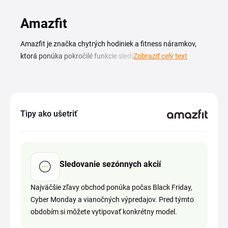
Amazfit
Amazfit je značka chytrých hodiniek a fitness náramkov,
ktorá ponúka pokročilé funkcie sledovania zdravia a
Zobraziť celý text
športovej aktivity za prijateľné ceny. Vďaka Amazfit
zľavovému kupónu ušetríte pri nákupe wearables, ktoré
vám pomôžu sledovať tep, spánok aj kondíciu. V ponuke
obchodu nájdete hodinky pre bežcov, plavcov, fanúšikov
Tipy ako ušetriť
outdoor turistiky aj minimalistické modely vhodné do
kancelárie. Keď sa na tejto stránke objaví aktuálny Amazfit
kupón alebo sezónna Amazfit zľava, jednoducho skopírujte
kód a vložte ho v košíku do poľa pre zľavový kupón pred
Sledovanie sezónnych akcií
dokončením objednávky. Pre prehľad ponuky obchodu
sledujte produktové novinky a kategórie športových
Najväčšie zľavy obchod ponúka počas Black Friday,
hodiniek priamo na webe značky.
Cyber Monday a vianočných výpredajov. Pred týmto
obdobím si môžete vytipovať konkrétny model.