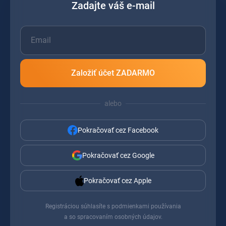
Zadajte váš e-mail
alebo
Pokračovať cez Facebook
Pokračovať cez Google
Pokračovať cez Apple
Registráciou súhlasíte s
podmienkami používania
a so
spracovaním osobných údajov
.