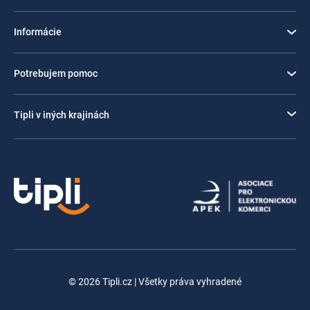
Informácie
Potrebujem pomoc
Tipli v iných krajinách
© 2026 Tipli.cz | Všetky práva vyhradené