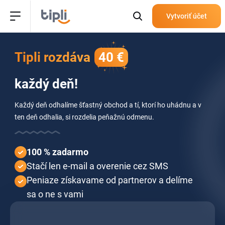
Vytvoriť účet
Tipli rozdáva
40 €
každý deň!
Každý deň odhalíme šťastný obchod a tí, ktorí ho uhádnu a v
ten deň odhalia, si rozdelia peňažnú odmenu.
100 % zadarmo
Stačí len e-mail a overenie cez SMS
Peniaze získavame od partnerov a delíme
sa o ne s vami