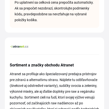
Po uplatnení sa celková cena prepočíta automaticky.
Ak sa prepočet nezobrazí, skontrolujte podmienky
kódu, pravdepodobne sa nevzťahuje na vybrané
položky košíka.
Sortiment a značky obchodu Atranet
Atranet sa profiluje ako špecializovaný predajca prístrojov
pre zdravú a alternatívnu stravu. Nájdete tu odšťavňovače
(šnekové aj odstredivé varianty), sušičky ovocia a zeleniny,
výkonné mixéry, ale aj ďalšie doplnky pre raw a vegánsku
kuchyňu. Sortiment cieli na ľudí, ktorí svojej výžive venujú
pozornosť, od začínajúcich raw nadšencov až po