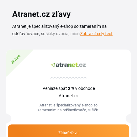
Atranet.cz zľavy
Atranet je špecializovaný e-shop so zameraním na
odšťavňovače, sušičky ovocia, mixéry a ďalšie prístroje pre
Zobraziť celý text
zdravú, vegánsku a raw stravu. So zľavovým kupónom
Atranet sa dostanete k týmto prístrojom za výhodnejšiu
cenu, či už si dopĺňate kuchynskú výbavu, alebo
ZĽAVA
prechádzate na nutričnejší jedálny lístok. Na tejto stránke
nájdete aktuálny prehľad kódov a akcií Atranet. Stačí si
vybrať kupón, ktorý zodpovedá vášmu nákupu, skopírovať
ho a vložiť v košíku do poľa pre zľavový kód. Každá zľava
Peniaze späť
2 %
v obchode
Atranet má vlastné podmienky platnosti a sortimentu, preto
Atranet.cz
si pred použitím prečítajte detaily kupónu.
Atranet je špecializovaný e-shop so
zameraním na odšťavňovače, sušičky
ovocia, mixéry a ďalšie prístroje pre
zdravú, vegánsku a raw stravu. So...
Získať zľavu