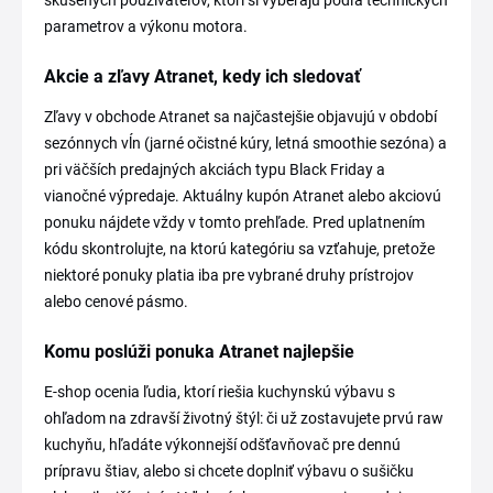
skúsených používateľov, ktorí si vyberajú podľa technických
parametrov a výkonu motora.
Akcie a zľavy Atranet, kedy ich sledovať
Zľavy v obchode Atranet sa najčastejšie objavujú v období
sezónnych vĺn (jarné očistné kúry, letná smoothie sezóna) a
pri väčších predajných akciách typu Black Friday a
vianočné výpredaje. Aktuálny kupón Atranet alebo akciovú
ponuku nájdete vždy v tomto prehľade. Pred uplatnením
kódu skontrolujte, na ktorú kategóriu sa vzťahuje, pretože
niektoré ponuky platia iba pre vybrané druhy prístrojov
alebo cenové pásmo.
Komu poslúži ponuka Atranet najlepšie
E-shop ocenia ľudia, ktorí riešia kuchynskú výbavu s
ohľadom na zdravší životný štýl: či už zostavujete prvú raw
kuchyňu, hľadáte výkonnejší odšťavňovač pre dennú
prípravu štiav, alebo si chcete doplniť výbavu o sušičku