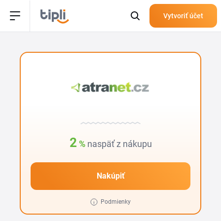
Vytvoriť účet
2
%
naspäť z nákupu
Nakúpiť
Podmienky