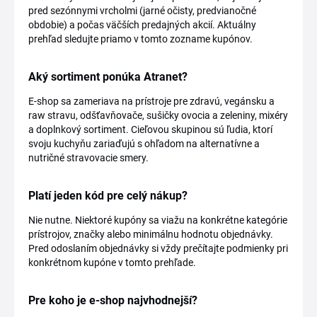
pred sezónnymi vrcholmi (jarné očisty, predvianočné
obdobie) a počas väčších predajných akcií. Aktuálny
prehľad sledujte priamo v tomto zozname kupónov.
Aký sortiment ponúka Atranet?
E-shop sa zameriava na prístroje pre zdravú, vegánsku a
raw stravu, odšťavňovače, sušičky ovocia a zeleniny, mixéry
a doplnkový sortiment. Cieľovou skupinou sú ľudia, ktorí
svoju kuchyňu zariaďujú s ohľadom na alternatívne a
nutričné stravovacie smery.
Platí jeden kód pre celý nákup?
Nie nutne. Niektoré kupóny sa viažu na konkrétne kategórie
prístrojov, značky alebo minimálnu hodnotu objednávky.
Pred odoslaním objednávky si vždy prečítajte podmienky pri
konkrétnom kupóne v tomto prehľade.
Pre koho je e-shop najvhodnejší?