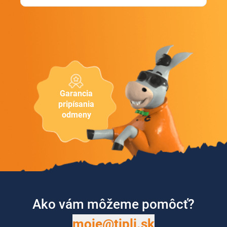
Garancia
pripísania
odmeny
Ako vám môžeme pomôcť?
moje@tipli.sk