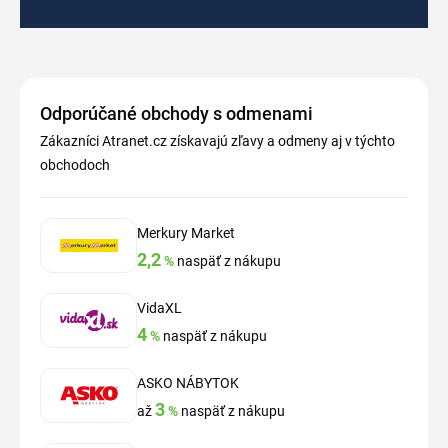
Odporúčané obchody s odmenami
Zákazníci Atranet.cz získavajú zľavy a odmeny aj v týchto
obchodoch
Merkury Market
2,2
%
naspäť z nákupu
VidaXL
4
%
naspäť z nákupu
ASKO NÁBYTOK
3
až
%
naspäť z nákupu