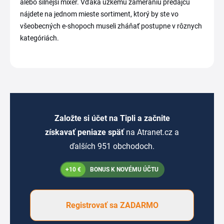
alebo silnejší mixér. Vďaka úzkemu zameraniu predajcu
nájdete na jednom mieste sortiment, ktorý by ste vo
všeobecných e-shopoch museli zháňať postupne v rôznych
kategóriách.
Založte si účet na Tipli a začnite
získavať peniaze späť
na Atranet.cz a
ďalších 951 obchodoch.
+10 €
BONUS K NOVÉMU ÚČTU
Registrovať sa ZADARMO