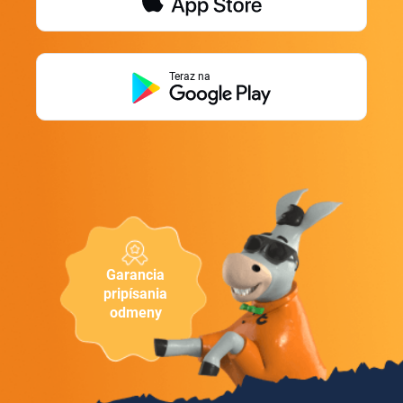
Teraz na
Garancia
pripísania
odmeny