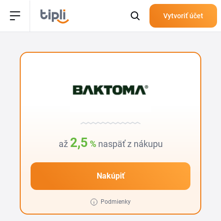
Vytvoriť účet
2,5
až
%
naspäť z nákupu
Nakúpiť
Podmienky