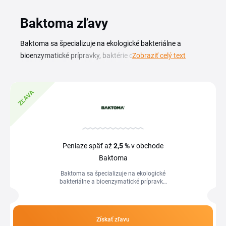
Baktoma zľavy
Baktoma sa špecializuje na ekologické bakteriálne a
bioenzymatické prípravky, baktérie do septikov, žúmp,
Zobraziť celý text
domových čistiarní odpadových vôd, záhradných jazierok aj
kompostu. V ponuke nájdete aj biologické hnojivá, prípravky
na rozklad tukov či baktérie do akvária, ktoré sa o odpad a
ZĽAVA
rastliny postarajú bez agresívnej chémie. So zľavovým
kupónom Baktoma zaplatíte za túto prírodnú starostlivosť
menej. Aktuálny promo kód aj sezónne akcie Baktoma
nájdete na tejto stránke. Stačí si vybrať kód, skopírovať ho a
Peniaze späť až
2,5 %
v obchode
pri objednávke ho vložiť do poľa pre zľavový kód v košíku.
Baktoma
Vďaka zľave Baktoma tak vyriešite ekologické čistenie
Baktoma sa špecializuje na ekologické
domácnosti aj záhrady za výhodnejšiu cenu.
bakteriálne a bioenzymatické prípravky,
baktérie do septikov, žúmp, domových
čistiarní odpadových vôd,...
Získať zľavu