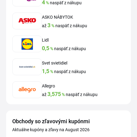
4
%
naspäť z nákupu
ASKO NÁBYTOK
3
až
%
naspäť z nákupu
Lidl
0,5
%
naspäť z nákupu
Svet svietidiel
1,5
%
naspäť z nákupu
Allegro
3,575
až
%
naspäť z nákupu
Obchody so zľavovými kupónmi
Aktuálne kupóny a zľavy na August 2026