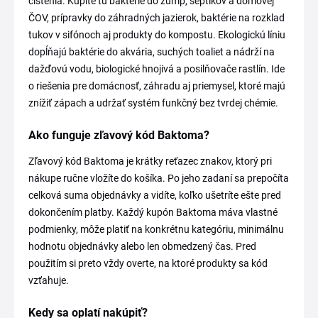
čistenia. Kúpite tu baktérie do žúmp, septikov a domovej
ČOV, prípravky do záhradných jazierok, baktérie na rozklad
tukov v sifónoch aj produkty do kompostu. Ekologickú líniu
dopĺňajú baktérie do akvária, suchých toaliet a nádrží na
dažďovú vodu, biologické hnojivá a posilňovače rastlín. Ide
o riešenia pre domácnosť, záhradu aj priemysel, ktoré majú
znížiť zápach a udržať systém funkčný bez tvrdej chémie.
Ako funguje zľavový kód Baktoma?
Zľavový kód Baktoma je krátky reťazec znakov, ktorý pri
nákupe ručne vložíte do košíka. Po jeho zadaní sa prepočíta
celková suma objednávky a vidíte, koľko ušetríte ešte pred
dokončením platby. Každý kupón Baktoma máva vlastné
podmienky, môže platiť na konkrétnu kategóriu, minimálnu
hodnotu objednávky alebo len obmedzený čas. Pred
použitím si preto vždy overte, na ktoré produkty sa kód
vzťahuje.
Kedy sa oplatí nakúpiť?