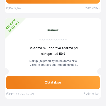
Podmienky
Do zajtra
D
O
P
R
V
A
Z
A
D
A
R
M
A
O
Baktoma.sk - doprava zdarma pri
nákupe nad
50 €
Nakupujte produkty na baktoma.sk a
získajte dopravu zdarma pri nákupe
nad 50 €.
Získať zľavu
Podmienky
Platí do 09.08.2026