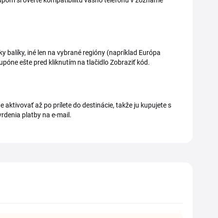
upom si overte kompatibilitu vášho telefónu v zozname
 balíky, iné len na vybrané regióny (napríklad Európa
upóne ešte pred kliknutím na tlačidlo Zobraziť kód.
ktivovať až po prílete do destinácie, takže ju kupujete s
rdenia platby na e-mail.