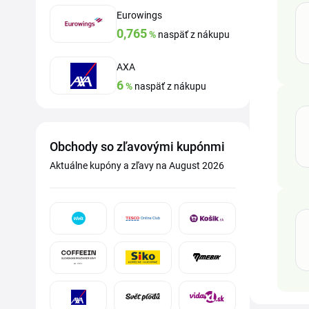
Eurowings
0,765
%
naspäť z nákupu
AXA
6
%
naspäť z nákupu
Obchody so zľavovými kupónmi
Aktuálne kupóny a zľavy na August 2026