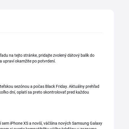
adu na tejto stránke, pridajte zvolený dátový balík do
a upraví okamžite po potvrdení.
ateľskou sezónou a počas Black Friday. Aktuálny prehľad
oľko dní, oplatí sa preto skontrolovať pred každou
trí sem iPhone XS a novší, väčšina nových Samsung Galaxy