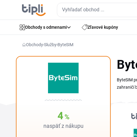
Obchody s odmenami
Zľavové kupóny
Obchody
Služby
ByteSIM
Byt
ByteSIM pr
zahraničí 
aktuálnym 
akcií, od 
dátového b
4
%
naspäť z nákupu