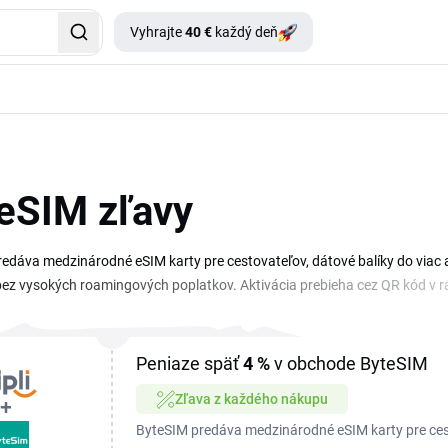
Vyhrajte
40 €
každý deň
eSIM zľavy
edáva medzinárodné eSIM karty pre cestovateľov, dátové balíky do viac a
bez vysokých roamingových poplatkov. Aktivácia prebieha cez QR kód v r
ByteSIM zľavovým kupónom nakúpite dátový balík ešte výhodnejšie. Na t
bežných zliav až po sezónne ponuky pred cestovateľskou sezónou. Skopíru
alíka sa zníži okamžite. ByteSIM akcie sa menia priebežne, oplatí sa pre
Peniaze späť
4 %
v obchode ByteSIM
Zľava z každého nákupu
ByteSIM predáva medzinárodné eSIM karty pre cest