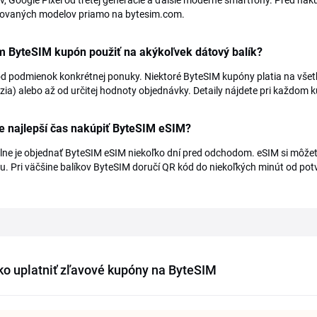
, Google Pixel od tretej generácie a ďalšie moderné smartfóny. Pred nák
ovaných modelov priamo na bytesim.com.
 ByteSIM kupón použiť na akýkoľvek dátový balík?
od podmienok konkrétnej ponuky. Niektoré ByteSIM kupóny platia na všetky
zia) alebo až od určitej hodnoty objednávky. Detaily nájdete pri každom k
e najlepší čas nakúpiť ByteSIM eSIM?
ne je objednať ByteSIM eSIM niekoľko dní pred odchodom. eSIM si môžete a
u. Pri väčšine balíkov ByteSIM doručí QR kód do niekoľkých minút od potv
ko uplatniť zľavové kupóny na ByteSIM