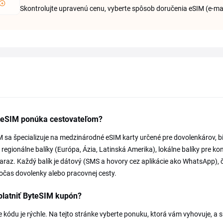
Skontrolujte upravenú cenu, vyberte spôsob doručenia eSIM (e-ma
teSIM ponúka cestovateľom?
 sa špecializuje na medzinárodné eSIM karty určené pre dovolenkárov, bi
 regionálne balíky (Európa, Ázia, Latinská Amerika), lokálne balíky pre ko
naraz. Každý balík je dátový (SMS a hovory cez aplikácie ako WhatsApp), 
očas dovolenky alebo pracovnej cesty.
platniť ByteSIM kupón?
e kódu je rýchle. Na tejto stránke vyberte ponuku, ktorá vám vyhovuje, a 