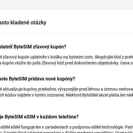
asto kladené otázky
platniť ByteSIM zľavový kupón?
 zľavový kupón uplatníte v košíku na bytesim.com. Skopírujte kód z prehľ
a kupón vložte do poľa Zľavový kód pred dokončením objednávky. Cena s
asto ByteSIM pridáva nové kupóny?
 aktualizuje kupóny priebežne, výraznejšie pred letnou a zimnou cestov
ch kódov nájdete v tomto zozname. Niektoré ByteSIM akcie platia len niek
je ByteSIM eSIM v každom telefóne?
teSIM eSIM funguje len v zariadeniach s podporou eSIM technológie. Pa