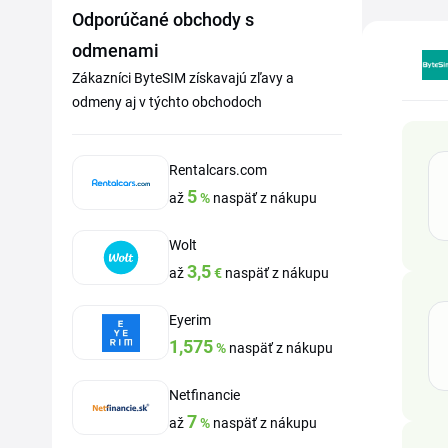
Odporúčané obchody s
odmenami
Zákazníci ByteSIM získavajú zľavy a
odmeny aj v týchto obchodoch
Rentalcars.com
5
až
%
naspäť z nákupu
Wolt
3,5
až
€
naspäť z nákupu
Eyerim
1,575
%
naspäť z nákupu
Netfinancie
7
až
%
naspäť z nákupu