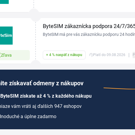
do viac ako 190 krajín sveta, ktoré vám umožnia pou
ByteSIM zákaznícka podpora 24/7/36
ByteSIM má pre vás zákaznícku podporu 24 hodín 
365 dní v roku.
|
Zľava
+ 4 % naspäť z nákupu
Platí do 09.08.2026
P
ite získavať odmeny z nákupov
 ByteSIM získate až 4 % z každého nákupu
iaze vám vráti aj ďalších 947 eshopov
dnoduché a úplne zadarmo