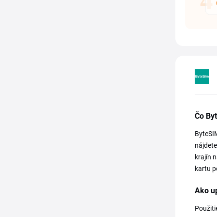
Čo By
ByteSIM
nájdete
krajín 
kartu p
Ako u
Použiti