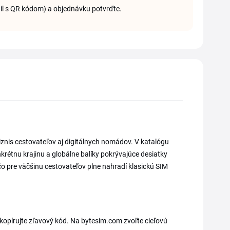
il s QR kódom) a objednávku potvrďte.
znis cestovateľov aj digitálnych nomádov. V katalógu
nkrétnu krajinu a globálne balíky pokrývajúce desiatky
čo pre väčšinu cestovateľov plne nahradí klasickú SIM
skopírujte zľavový kód. Na bytesim.com zvoľte cieľovú