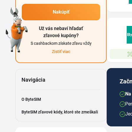
Nakúpiť
Už vás nebaví hľadať
zľavové kupóny?
S cashbackom získate zľavu vždy
Zistiť viac
Navigácia
Začn
Na
O ByteSIM
Pen
ByteSIM zľavové kódy, ktoré ste zmeškali
Je