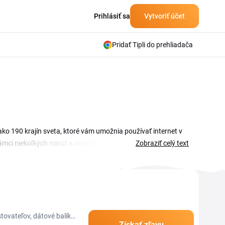
Prihlásiť sa
Vytvoriť účet
Pridať Tipli do prehliadača
ko 190 krajín sveta, ktoré vám umožnia používať internet v
ámci niekoľkých minút a nevyžaduje fyzickú SIM kartu. S
Zobraziť celý text
ejto stránke nájdete prehľad aktívnych ByteSIM kupónov a
jte kód, vložte ho do košíka pri dokončení objednávky a cena
to skontrolovať aktuálny prehľad pred každou cestou.
ovateľov, dátové balíky
Získať zľavu