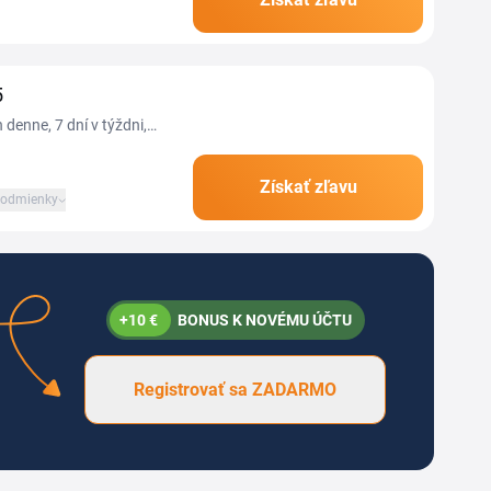
žívať internet v...
5
denne, 7 dní v týždni,
Získať zľavu
odmienky
+10 €
BONUS K NOVÉMU ÚČTU
Registrovať sa ZADARMO