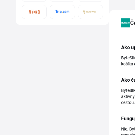
Č
Ako u
ByteSIM
košíka 
Ako č
ByteSIM
aktívny
cestou.
Fungu
Nie. By