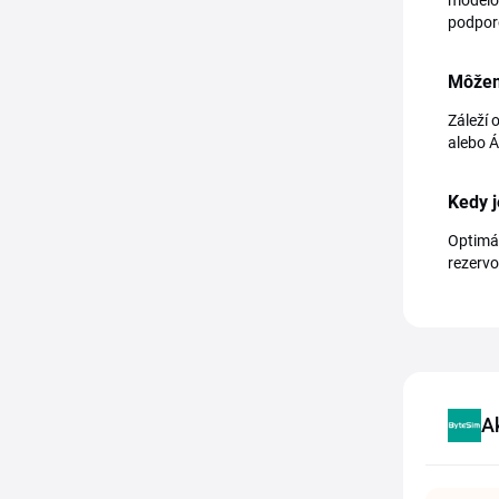
modelov
podpor
Môžem
Záleží 
alebo Á
Kedy j
Optimál
rezervo
A