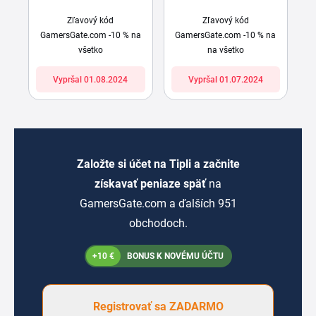
Zľavový kód
Zľavový kód
GamersGate.com -10 % na
GamersGate.com -10 % na
všetko
na všetko
Vypršal 01.08.2024
Vypršal 01.07.2024
Založte si účet na Tipli a začnite
získavať peniaze späť
na
GamersGate.com a ďalších 951
obchodoch.
+10 €
BONUS K NOVÉMU ÚČTU
Registrovať sa ZADARMO