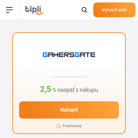
Vytvoriť účet
2,5
%
naspäť z nákupu
Nakúpiť
Podmienky