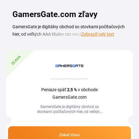
GamersGate.com zľavy
GamersGate je digitálny obchod so stovkami počítačových
hier, od veľkých AAA titulov cez nezávislé indie projekty až
Zobraziť celý text
po klasiku na stiahnutie. S aktuálnym GamersGate
zľavovým kódom získate tieto digitálne kópie a herné kľúče
za výrazne nižšiu cenu, než aká je bežne uvedená na
ZĽAVA
stránke obchodu. Nájdete tu hry pre rôzne platformy, akčné
balíčky aj sezónne výpredaje na celé série. Aktuálny prehľad
kupónov a akcií GamersGate máte na tejto stránke, stačí
vybrať ponuku, ktorá vám sedí, a kód uplatniť pri dokončení
Peniaze späť
2,5 %
v obchode
objednávky. Tak si herný titul kúpite za priaznivejšiu cenu a
GamersGate.com
ušetríte na ďalšie nákupy.
GamersGate je digitálny obchod so
stovkami počítačových hier, od veľkých
AAA titulov cez nezávislé indie projekty
až po klasiku na stiahnutie. S...
Získať zľavu