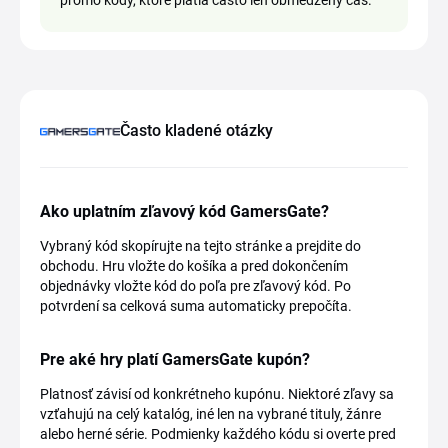
promo kódy, ktoré platia často len obmedzený čas.
Často kladené otázky
Ako uplatním zľavový kód GamersGate?
Vybraný kód skopírujte na tejto stránke a prejdite do
obchodu. Hru vložte do košíka a pred dokončením
objednávky vložte kód do poľa pre zľavový kód. Po
potvrdení sa celková suma automaticky prepočíta.
Pre aké hry platí GamersGate kupón?
Platnosť závisí od konkrétneho kupónu. Niektoré zľavy sa
vzťahujú na celý katalóg, iné len na vybrané tituly, žánre
alebo herné série. Podmienky každého kódu si overte pred