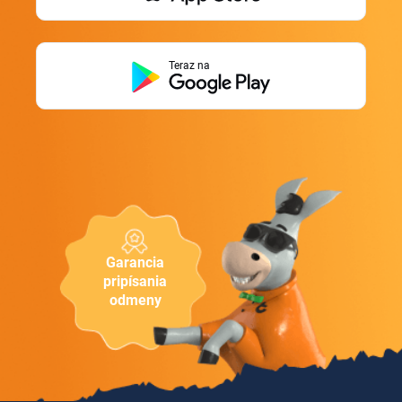
Teraz na
Garancia
pripísania
odmeny