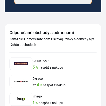
Odporúčané obchody s odmenami
Zákazníci GamersGate.com získavajú zľavy a odmeny aj v
týchto obchodoch
GETaGAME
5
%
naspäť z nákupu
Dxracer
4
až
%
naspäť z nákupu
Imago
1
%
naspäť z nákupu