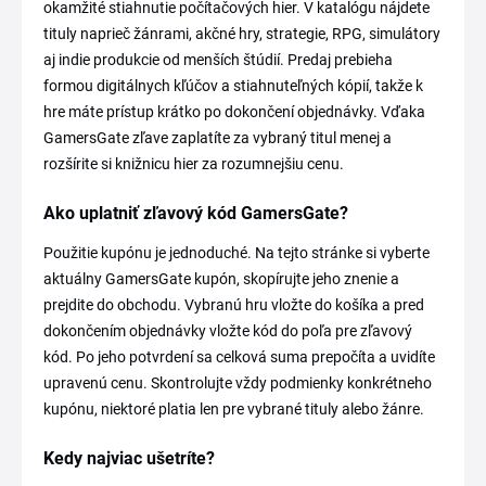
okamžité stiahnutie počítačových hier. V katalógu nájdete
tituly naprieč žánrami, akčné hry, strategie, RPG, simulátory
aj indie produkcie od menších štúdií. Predaj prebieha
formou digitálnych kľúčov a stiahnuteľných kópií, takže k
hre máte prístup krátko po dokončení objednávky. Vďaka
GamersGate zľave zaplatíte za vybraný titul menej a
rozšírite si knižnicu hier za rozumnejšiu cenu.
Ako uplatniť zľavový kód GamersGate?
Použitie kupónu je jednoduché. Na tejto stránke si vyberte
aktuálny GamersGate kupón, skopírujte jeho znenie a
prejdite do obchodu. Vybranú hru vložte do košíka a pred
dokončením objednávky vložte kód do poľa pre zľavový
kód. Po jeho potvrdení sa celková suma prepočíta a uvidíte
upravenú cenu. Skontrolujte vždy podmienky konkrétneho
kupónu, niektoré platia len pre vybrané tituly alebo žánre.
Kedy najviac ušetríte?