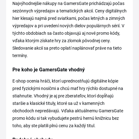
Najvýhodnejšie nákupy na GamersGate prichádzajú počas
sezónnych výpredajov a tematických akcií. Ceny digitálnych
hier klesajú najmä pred sviatkami, počas letných a zimných
výpredajov a pri uvedení nových dielov populárnych sérií. V
týchto obdobiach sa často objavujú aj nové promo kódy,
vďaka ktorým získate hry za zlomok pôvodnej ceny.
Sledovanie akcií sa preto oplatí naplánovať práve na tieto
termíny.
Pre koho je GamersGate vhodný
E-shop ocenia hráči, ktorí uprednostňujú digitálne kópie
pred fyzickými nosičmi a chcú mať hry rýchlo dostupné na
stiahnutie. Vhodný je aj pre zberateľov, ktorí dopĺňajú
staršie a klasické tituly, ktoré sa už v kamenných
obchodoch nepredávajú. Vďaka aktuálnemu GamersGate
promo kódu si tak vybudujete pestrú hernú knižnicu bez
toho, aby ste platili plnú cenu za každý titul.