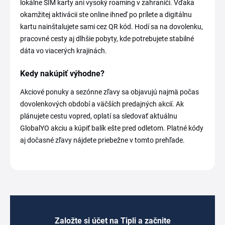
lokálne SIM karty ani vysoký roaming v zahraničí. Vďaka
okamžitej aktivácii ste online ihneď po prílete a digitálnu
kartu nainštalujete sami cez QR kód. Hodí sa na dovolenku,
pracovné cesty aj dlhšie pobyty, kde potrebujete stabilné
dáta vo viacerých krajinách.
Kedy nakúpiť výhodne?
Akciové ponuky a sezónne zľavy sa objavujú najmä počas
dovolenkových období a väčších predajných akcií. Ak
plánujete cestu vopred, oplatí sa sledovať aktuálnu
GlobalYO akciu a kúpiť balík ešte pred odletom. Platné kódy
aj dočasné zľavy nájdete priebežne v tomto prehľade.
Založte si účet na Tipli a začnite