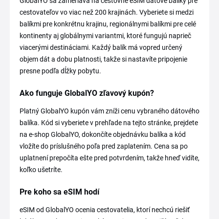
GlobalYO sa zameriava na cestovné eSIM dátové balíky pre
cestovateľov vo viac než 200 krajinách. Vyberiete si medzi
balíkmi pre konkrétnu krajinu, regionálnymi balíkmi pre celé
kontinenty aj globálnymi variantmi, ktoré fungujú naprieč
viacerými destináciami. Každý balík má vopred určený
objem dát a dobu platnosti, takže si nastavíte pripojenie
presne podľa dĺžky pobytu.
Ako funguje GlobalYO zľavový kupón?
Platný GlobalYO kupón vám zníži cenu vybraného dátového
balíka. Kód si vyberiete v prehľade na tejto stránke, prejdete
na e-shop GlobalYO, dokončíte objednávku balíka a kód
vložíte do príslušného poľa pred zaplatením. Cena sa po
uplatnení prepočíta ešte pred potvrdením, takže hneď vidíte,
koľko ušetríte.
Pre koho sa eSIM hodí
eSIM od GlobalYO ocenia cestovatelia, ktorí nechcú riešiť