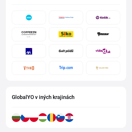
GlobalYO v iných krajinách