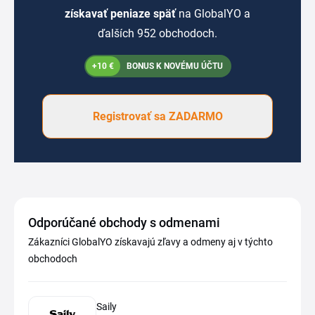
získavať peniaze späť
na GlobalYO a
ďalších 952 obchodoch.
+10 €
BONUS K NOVÉMU ÚČTU
Registrovať sa ZADARMO
Odporúčané obchody s odmenami
Zákazníci GlobalYO získavajú zľavy a odmeny aj v týchto
obchodoch
Saily