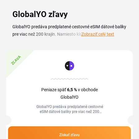
GlobalYO zľavy
GlobalYO predáva predplatené cestovné eSIM dátové balíky
pre viac než 200 krajín. Namiesto klasickej fyzickej SIM
Zobraziť celý text
karty si stiahnete digitálnu eSIM s okamžitou aktiváciou a
zostanete online hneď po prílete. So GlobalYO zľavovým
kupónom zaplatíte za dátový balík menej a na cestách
ZĽAVA
máte pripojenie bez zháňania lokálnej karty či roamingu.
Ponuka pokrýva regionálne aj celosvetové balíky s
flexibilným objemom dát, takže si vyberiete variant podľa
dĺžky cesty aj destinácie. Inštalácia prebehne cez QR kód
Peniaze späť
6,5 %
v obchode
priamo v telefóne a aktuálnu GlobalYO zľavu spolu s
GlobalYO
platnými kódmi nájdete na tejto stránke. Stačí kód
GlobalYO predáva predplatené cestovné
skopírovať a vložiť pri objednávke.
eSIM dátové balíky pre viac než 200
krajín. Namiesto klasickej fyzickej SIM
karty si stiahnete digitálnu eSIM...
Získať zľavu