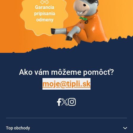
Garancia
pripísania
odmeny
Ako vám môžeme pomôcť?
moje@tipli.sk
Top obchody