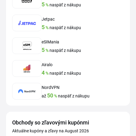
5
%
naspäť z nákupu
Jetpac
5
%
naspäť z nákupu
eSIMania
5
%
naspäť z nákupu
Airalo
4
%
naspäť z nákupu
NordVPN
50
až
%
naspäť z nákupu
Obchody so zľavovými kupónmi
Aktuálne kupóny a zľavy na August 2026