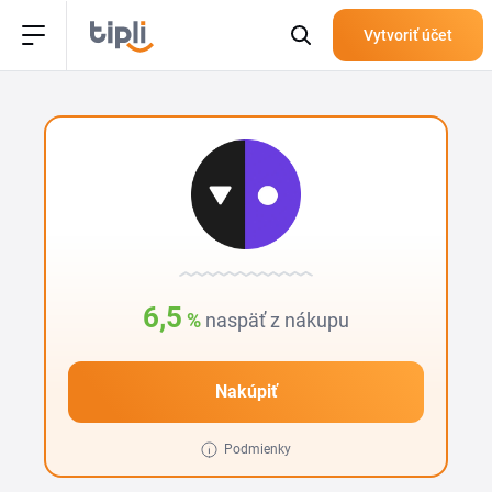
Vytvoriť účet
6,5
%
naspäť z nákupu
Nakúpiť
Podmienky