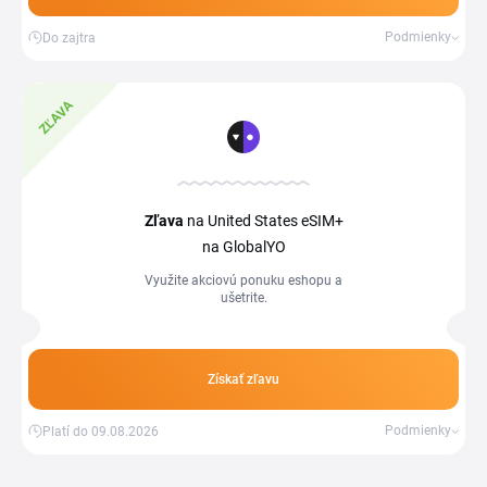
Podmienky
Do zajtra
ZĽAVA
Zľava
na United States eSIM+
na GlobalYO
Využite akciovú ponuku eshopu a
ušetrite.
Získať zľavu
Podmienky
Platí do 09.08.2026