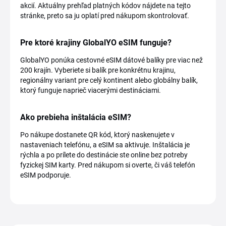
akcií. Aktuálny prehľad platných kódov nájdete na tejto
stránke, preto sa ju oplatí pred nákupom skontrolovať.
Pre ktoré krajiny GlobalYO eSIM funguje?
GlobalYO ponúka cestovné eSIM dátové balíky pre viac než
200 krajín. Vyberiete si balík pre konkrétnu krajinu,
regionálny variant pre celý kontinent alebo globálny balík,
ktorý funguje naprieč viacerými destináciami.
Ako prebieha inštalácia eSIM?
Po nákupe dostanete QR kód, ktorý naskenujete v
nastaveniach telefónu, a eSIM sa aktivuje. Inštalácia je
rýchla a po prílete do destinácie ste online bez potreby
fyzickej SIM karty. Pred nákupom si overte, či váš telefón
eSIM podporuje.