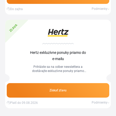
Podmienky
Do zajtra
ZĽAVA
Hertz exkluzívne ponuky priamo do
e-mailu
Prihláste sa na odber newslettera a
dostávajte exkluzívne ponuky priamo
do e-mailu.
Získať zľavu
Podmienky
Platí do 09.08.2026