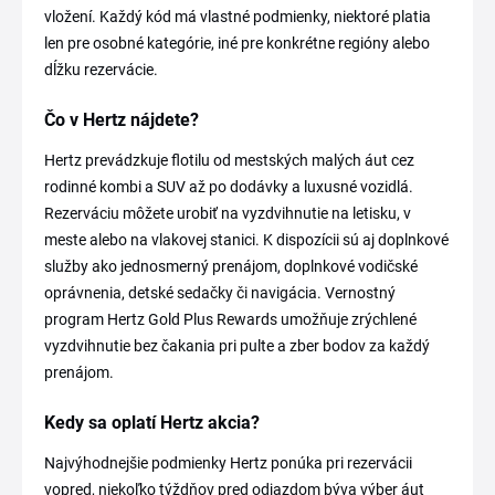
vložení. Každý kód má vlastné podmienky, niektoré platia
len pre osobné kategórie, iné pre konkrétne regióny alebo
dĺžku rezervácie.
Čo v Hertz nájdete?
Hertz prevádzkuje flotilu od mestských malých áut cez
rodinné kombi a SUV až po dodávky a luxusné vozidlá.
Rezerváciu môžete urobiť na vyzdvihnutie na letisku, v
meste alebo na vlakovej stanici. K dispozícii sú aj doplnkové
služby ako jednosmerný prenájom, doplnkové vodičské
oprávnenia, detské sedačky či navigácia. Vernostný
program Hertz Gold Plus Rewards umožňuje zrýchlené
vyzdvihnutie bez čakania pri pulte a zber bodov za každý
prenájom.
Kedy sa oplatí Hertz akcia?
Najvýhodnejšie podmienky Hertz ponúka pri rezervácii
vopred, niekoľko týždňov pred odjazdom býva výber áut