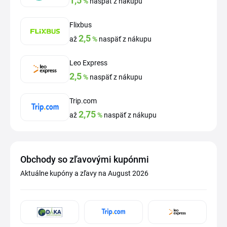
1,5
%
naspäť z nákupu
Flixbus
2,5
až
%
naspäť z nákupu
Leo Express
2,5
%
naspäť z nákupu
Trip.com
2,75
až
%
naspäť z nákupu
Obchody so zľavovými kupónmi
Aktuálne kupóny a zľavy na August 2026