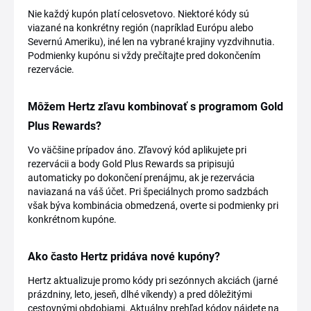
Nie každý kupón platí celosvetovo. Niektoré kódy sú
viazané na konkrétny región (napríklad Európu alebo
Severnú Ameriku), iné len na vybrané krajiny vyzdvihnutia.
Podmienky kupónu si vždy prečítajte pred dokončením
rezervácie.
Môžem Hertz zľavu kombinovať s programom Gold
Plus Rewards?
Vo väčšine prípadov áno. Zľavový kód aplikujete pri
rezervácii a body Gold Plus Rewards sa pripisujú
automaticky po dokončení prenájmu, ak je rezervácia
naviazaná na váš účet. Pri špeciálnych promo sadzbách
však býva kombinácia obmedzená, overte si podmienky pri
konkrétnom kupóne.
Ako často Hertz pridáva nové kupóny?
Hertz aktualizuje promo kódy pri sezónnych akciách (jarné
prázdniny, leto, jeseň, dlhé víkendy) a pred dôležitými
cestovnými obdobiami. Aktuálny prehľad kódov nájdete na