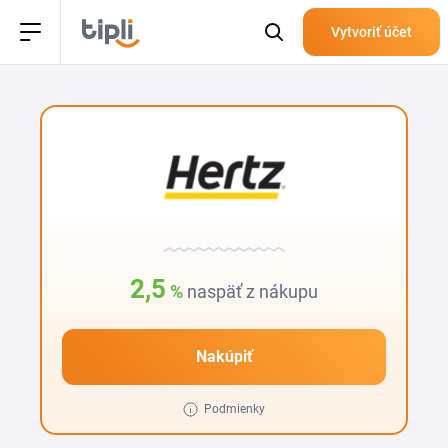
Vytvoriť účet
2,5
%
naspäť z nákupu
Nakúpiť
Podmienky