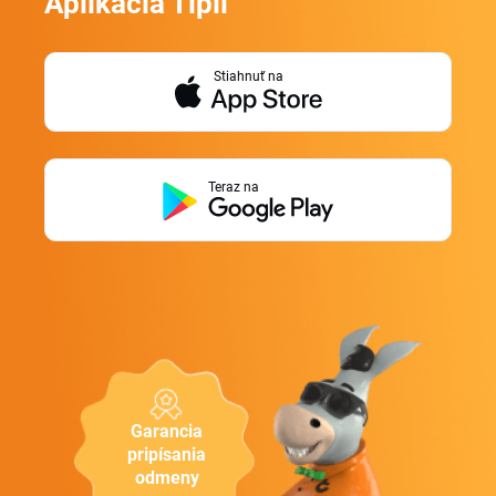
Aplikácia Tipli
Stiahnuť na
Teraz na
Garancia
pripísania
odmeny