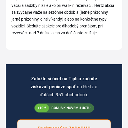
väčší a sadzby nižšie ako pri walk-in rezervácii. Hertz akcia
sa zvyčajne viaže na sezónne obdobia (letné prázdniny,
jarné prázdniny, dlhé víkendy) alebo na konkrétne typy
vozidiel. Sledujte aj akcie pre dlhodobý prenájom, pri
rezervácii nad 7 dní sa cena za deň často znižuje.
Založte si účet na Tipli a začnite
získavať peniaze späť
na Hertz a
ďalších 951 obchodoch.
+10 €
BONUS K NOVÉMU ÚČTU