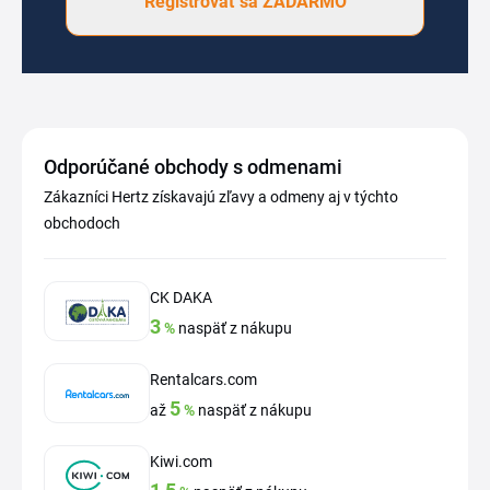
Registrovať sa ZADARMO
Odporúčané obchody s odmenami
Zákazníci Hertz získavajú zľavy a odmeny aj v týchto
obchodoch
CK DAKA
3
%
naspäť z nákupu
Rentalcars.com
5
až
%
naspäť z nákupu
Kiwi.com