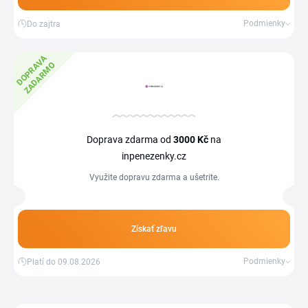
Podmienky
Do zajtra
D
O
P
R
V
A
Z
A
D
A
R
M
A
O
Doprava zdarma od
3000 Kč
na
inpenezenky.cz
Využite dopravu zdarma a ušetrite.
Získať zľavu
Podmienky
Platí do 09.08.2026