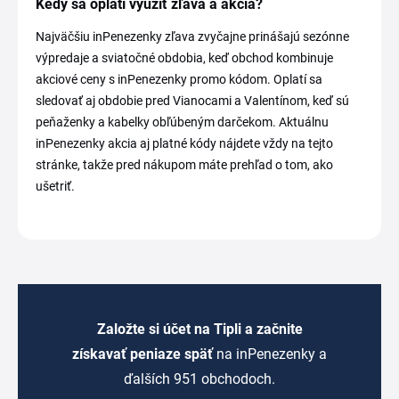
Kedy sa oplatí využiť zľava a akcia?
Najväčšiu inPenezenky zľava zvyčajne prinášajú sezónne
výpredaje a sviatočné obdobia, keď obchod kombinuje
akciové ceny s inPenezenky promo kódom. Oplatí sa
sledovať aj obdobie pred Vianocami a Valentínom, keď sú
peňaženky a kabelky obľúbeným darčekom. Aktuálnu
inPenezenky akcia aj platné kódy nájdete vždy na tejto
stránke, takže pred nákupom máte prehľad o tom, ako
ušetriť.
Založte si účet na Tipli a začnite
získavať peniaze späť
na inPenezenky a
ďalších 951 obchodoch.