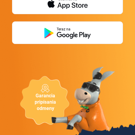
Teraz na
Garancia
pripísania
odmeny