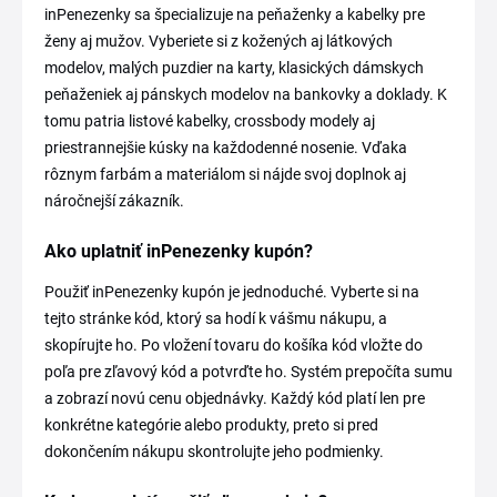
inPenezenky sa špecializuje na peňaženky a kabelky pre
ženy aj mužov. Vyberiete si z kožených aj látkových
modelov, malých puzdier na karty, klasických dámskych
peňaženiek aj pánskych modelov na bankovky a doklady. K
tomu patria listové kabelky, crossbody modely aj
priestrannejšie kúsky na každodenné nosenie. Vďaka
rôznym farbám a materiálom si nájde svoj doplnok aj
náročnejší zákazník.
Ako uplatniť inPenezenky kupón?
Použiť inPenezenky kupón je jednoduché. Vyberte si na
tejto stránke kód, ktorý sa hodí k vášmu nákupu, a
skopírujte ho. Po vložení tovaru do košíka kód vložte do
poľa pre zľavový kód a potvrďte ho. Systém prepočíta sumu
a zobrazí novú cenu objednávky. Každý kód platí len pre
konkrétne kategórie alebo produkty, preto si pred
dokončením nákupu skontrolujte jeho podmienky.