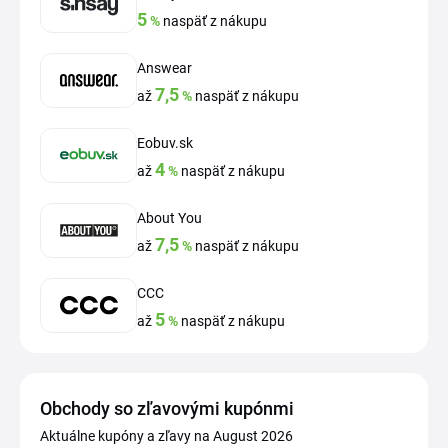
5
%
naspäť z nákupu
Answear
7,5
až
%
naspäť z nákupu
Eobuv.sk
4
až
%
naspäť z nákupu
About You
7,5
až
%
naspäť z nákupu
CCC
5
až
%
naspäť z nákupu
Obchody so zľavovými kupónmi
Aktuálne kupóny a zľavy na August 2026