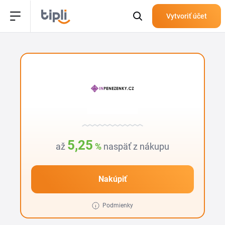
Vytvoriť účet
5,25
až
%
naspäť z nákupu
Nakúpiť
Podmienky