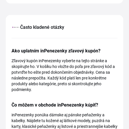
Často kladené otázky
Ako uplatním inPenezenky zľavový kupón?
Zľavový kupón inPenezenky vyberte na tejto stránke a
skopírujte ho. V košíku ho vložte do poľa pre zľavový kód a
potvrďte ho ešte pred dokončením objednávky. Cena sa
následne prepočíta. Každý kód platí len pre konkrétne
produkty alebo kategórie, preto si skontrolujte jeho
podmienky.
Čo môžem v obchode inPenezenky kúpiť?
inPenezenky ponúka dámske aj pánske peňaženky a
kabelky. Nájdete tu kožené aj látkové modely, puzdrá na
karty, klasické peňaženky aj listové a priestrannejšie kabelky