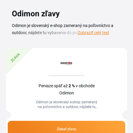
Odimon zľavy
Odimon je slovenský e-shop zameraný na poľovníctvo a
outdoor, nájdete tu vybavenie do prírody, oblečenie aj
Zobraziť celý text
doplnky pre lov a aktívny pobyt vonku. S aktuálnym Odimon
zľavovým kupónom nakúpite poľovnícke a outdoorové
potreby za výhodnejšiu cenu. Na tejto stránke máte prehľad
ZĽAVA
platných kódov a akcií, ktoré obchod práve ponúka. Stačí si
vybrať vhodný Odimon kupón, skopírovať ho a uplatniť v
košíku pri dokončení objednávky. Tým získate zľavu na
vybrané kategórie a ušetríte na svojom nákupe.
Peniaze späť až
2 %
v obchode
Odimon
Odimon je slovenský e-shop zameraný
na poľovníctvo a outdoor, nájdete tu
vybavenie do prírody, oblečenie aj
doplnky pre lov a aktívny pobyt vonku....
Získať zľavu