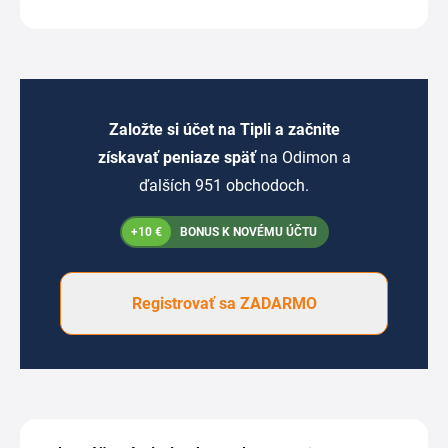
Založte si účet na Tipli a začnite
získavať peniaze späť
na Odimon a
ďalších 951 obchodoch.
+10 €
BONUS K NOVÉMU ÚČTU
Registrovať sa ZADARMO