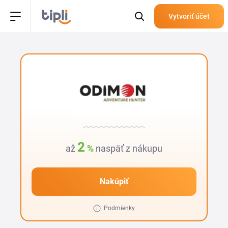
Vytvoriť účet
2
až
%
naspäť z nákupu
Nakúpiť
Podmienky