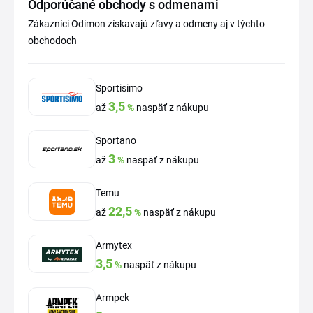
Odporúčané obchody s odmenami
Zákazníci Odimon získavajú zľavy a odmeny aj v týchto
obchodoch
Sportisimo
3,5
až
%
naspäť z nákupu
Sportano
3
až
%
naspäť z nákupu
Temu
22,5
až
%
naspäť z nákupu
Armytex
3,5
%
naspäť z nákupu
Armpek