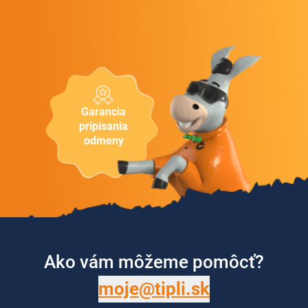
Garancia
pripísania
odmeny
Ako vám môžeme pomôcť?
moje@tipli.sk