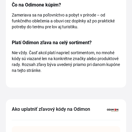
Čo na Odimone kúpim?
Zameriava sa na poľovníctvo a pobyt v prírode – od
funkčného oblečenia a obuvi cez doplnky až po praktické
potreby do terénu pre lov aj turistiku.
Platí Odimon zľava na celý sortiment?
Nie vždy. Časť akcií platí naprieč sortimentom, no mnohé
kódy sú viazané len na konkrétne značky alebo produktové
rady. Rozsah zľavy býva uvedený priamo pri danom kupóne
na tejto stránke.
Ako uplatniť zľavový kódy na Odimon