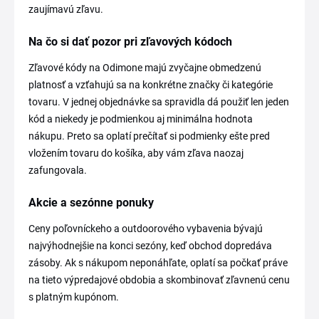
zaujímavú zľavu.
Na čo si dať pozor pri zľavových kódoch
Zľavové kódy na Odimone majú zvyčajne obmedzenú
platnosť a vzťahujú sa na konkrétne značky či kategórie
tovaru. V jednej objednávke sa spravidla dá použiť len jeden
kód a niekedy je podmienkou aj minimálna hodnota
nákupu. Preto sa oplatí prečítať si podmienky ešte pred
vložením tovaru do košíka, aby vám zľava naozaj
zafungovala.
Akcie a sezónne ponuky
Ceny poľovníckeho a outdoorového vybavenia bývajú
najvýhodnejšie na konci sezóny, keď obchod dopredáva
zásoby. Ak s nákupom neponáhľate, oplatí sa počkať práve
na tieto výpredajové obdobia a skombinovať zľavnenú cenu
s platným kupónom.