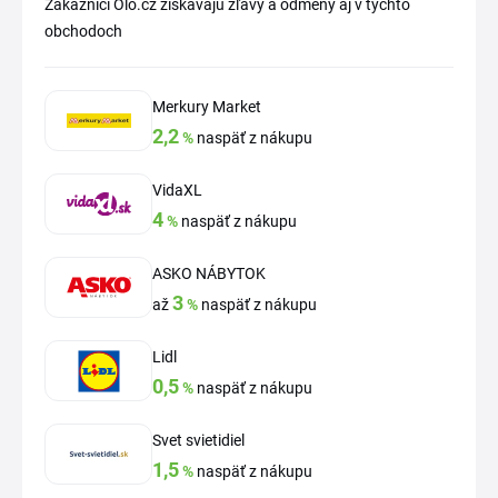
Zákazníci Olo.cz získavajú zľavy a odmeny aj v týchto
obchodoch
Merkury Market
2,2
%
naspäť z nákupu
VidaXL
4
%
naspäť z nákupu
ASKO NÁBYTOK
3
až
%
naspäť z nákupu
Lidl
0,5
%
naspäť z nákupu
Svet svietidiel
1,5
%
naspäť z nákupu