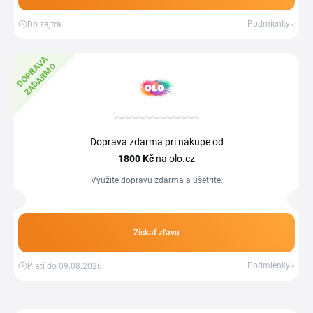
Podmienky
Do zajtra
D
O
P
R
V
A
Z
A
D
A
R
M
A
O
Doprava zdarma pri nákupe od
1800 Kč
na olo.cz
Využite dopravu zdarma a ušetrite.
Získať zľavu
Podmienky
Platí do 09.08.2026