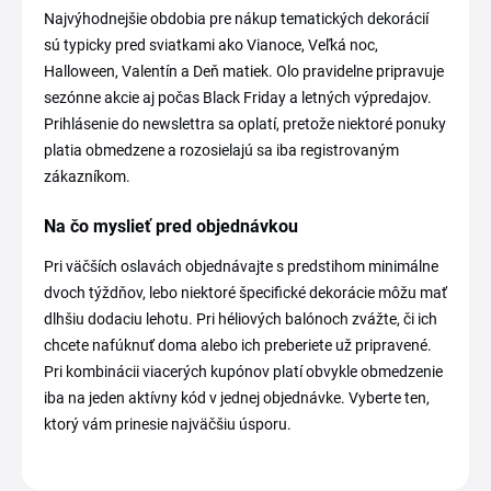
Najvýhodnejšie obdobia pre nákup tematických dekorácií
sú typicky pred sviatkami ako Vianoce, Veľká noc,
Halloween, Valentín a Deň matiek. Olo pravidelne pripravuje
sezónne akcie aj počas Black Friday a letných výpredajov.
Prihlásenie do newslettra sa oplatí, pretože niektoré ponuky
platia obmedzene a rozosielajú sa iba registrovaným
zákazníkom.
Na čo myslieť pred objednávkou
Pri väčších oslavách objednávajte s predstihom minimálne
dvoch týždňov, lebo niektoré špecifické dekorácie môžu mať
dlhšiu dodaciu lehotu. Pri héliových balónoch zvážte, či ich
chcete nafúknuť doma alebo ich preberiete už pripravené.
Pri kombinácii viacerých kupónov platí obvykle obmedzenie
iba na jeden aktívny kód v jednej objednávke. Vyberte ten,
ktorý vám prinesie najväčšiu úsporu.