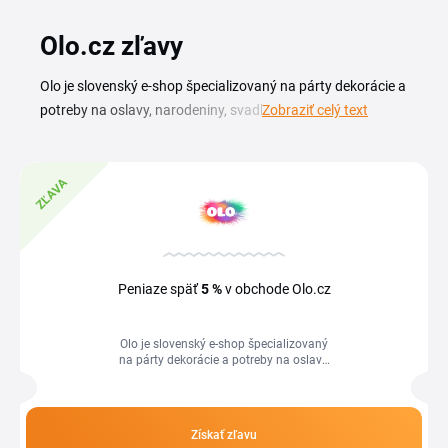
Olo.cz zľavy
Olo je slovenský e-shop špecializovaný na párty dekorácie a
potreby na oslavy, narodeniny, svadby, detské párty aj
Zobraziť celý text
sezónne sviatky. So Olo zľavovým kupónom nakúpite
balóny, banery, sviečky či tematické sady za výhodnejšiu
cenu. Aktuálna Olo zľava sa najčastejšie viaže na konkrétne
ZĽAVA
kategórie alebo sezónne výpredaje obchodu. Olo kupóny a
aktívne akcie nájdete v prehľade na tejto stránke. Pri
väčšine objednávok stačí kód skopírovať a vložiť ho v
košíku do poľa pre zľavový kupón. Pred dokončením
Peniaze späť
5 %
v obchode Olo.cz
nákupu vždy skontrolujte podmienky platnosti, lebo
niektoré kódy platia len krátko alebo majú minimálnu
Olo je slovenský e-shop špecializovaný
hodnotu objednávky.
na párty dekorácie a potreby na oslavy,
narodeniny, svadby, detské párty aj
sezónne sviatky. So Olo zľavovým...
Získať zľavu