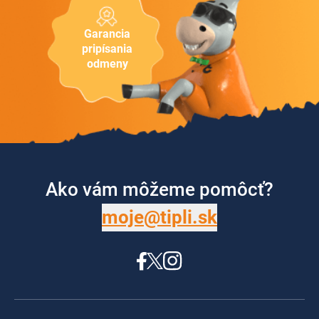
Garancia
pripísania
odmeny
Ako vám môžeme pomôcť?
moje@tipli.sk