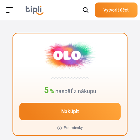
Vytvoriť účet
5
%
naspäť z nákupu
Nakúpiť
Podmienky