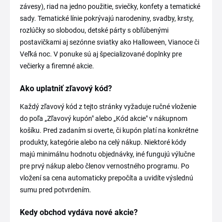
závesy), riad na jedno použitie, sviečky, konfety a tematické
sady. Tematické línie pokrývajú narodeniny, svadby, krsty,
rozlúčky so slobodou, detské párty s obľúbenými
postavičkami aj sezónne sviatky ako Halloween, Vianoce či
Veľká noc. V ponuke sú aj špecializované doplnky pre
večierky a firemné akcie.
Ako uplatniť zľavový kód?
Každý zľavový kód z tejto stránky vyžaduje ručné vloženie
do poľa „Zľavový kupón" alebo „Kód akcie" v nákupnom
košíku. Pred zadaním si overte, či kupón platí na konkrétne
produkty, kategórie alebo na celý nákup. Niektoré kódy
majú minimálnu hodnotu objednávky, iné fungujú výlučne
pre prvý nákup alebo členov vernostného programu. Po
vložení sa cena automaticky prepočíta a uvidíte výslednú
sumu pred potvrdením.
Kedy obchod vydáva nové akcie?