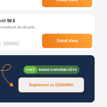
 pri objednávke lekcií....
edit
50 $
v kreditoch, ak váš priateĺ
Získať zľavu
|
Podmienky
+10 €
BONUS K NOVÉMU ÚČTU
Registrovať sa ZADARMO