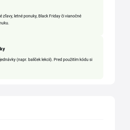
 zľavy, letné ponuky, Black Friday či vianočné
onuku.
čky
ednávky (napr. balíček lekcií). Pred použitím kódu si