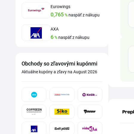
Eurowings
0,765
%
naspäť z nákupu
AXA
6
%
naspäť z nákupu
Obchody so zľavovými kupónmi
Aktuálne kupóny a zľavy na August 2026