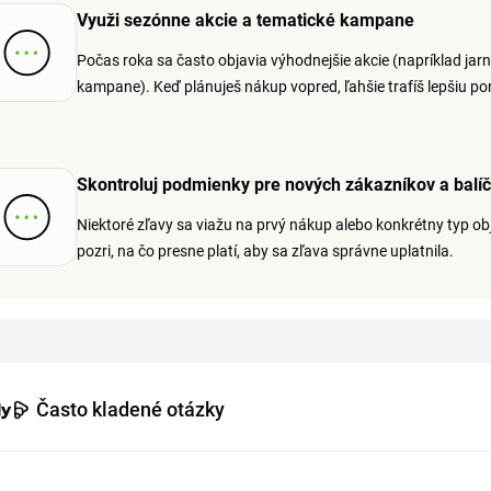
Využi sezónne akcie a tematické kampane
Počas roka sa často objavia výhodnejšie akcie (napríklad jarné
kampane). Keď plánuješ nákup vopred, ľahšie trafíš lepšiu p
Skontroluj podmienky pre nových zákazníkov a balí
Niektoré zľavy sa viažu na prvý nákup alebo konkrétny typ obj
pozri, na čo presne platí, aby sa zľava správne uplatnila.
Často kladené otázky