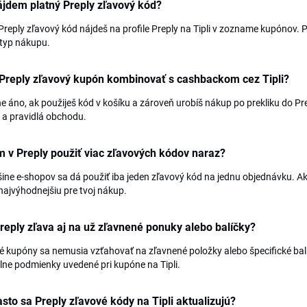
jdem platný Preply zľavový kód?
Preply zľavový kód nájdeš na profile Preply na Tipli v zozname kupónov. P
 typ nákupu.
 Preply zľavový kupón kombinovať s cashbackom cez Tipli?
e áno, ak použiješ kód v košíku a zároveň urobíš nákup po prekliku do Pr
 a pravidlá obchodu.
v Preply použiť viac zľavových kódov naraz?
ine e-shopov sa dá použiť iba jeden zľavový kód na jednu objednávku. A
najvýhodnejšiu pre tvoj nákup.
Preply zľava aj na už zľavnené ponuky alebo balíčky?
é kupóny sa nemusia vzťahovať na zľavnené položky alebo špecifické balí
ne podmienky uvedené pri kupóne na Tipli.
sto sa Preply zľavové kódy na Tipli aktualizujú?