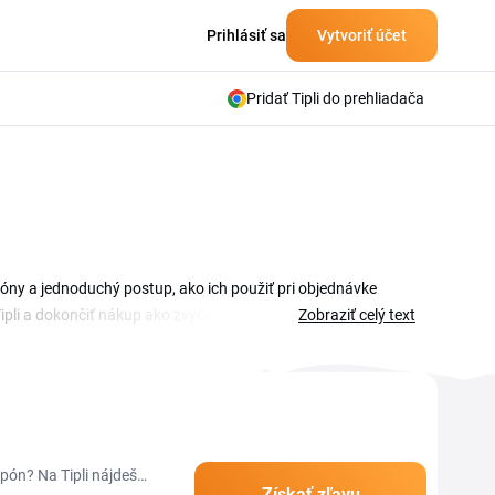
Prihlásiť sa
Vytvoriť účet
Pridať Tipli do prehliadača
óny a jednoduchý postup, ako ich použiť pri objednávke
 Tipli a dokončiť nákup ako zvyčajne. Ušetri bez zbytočného
Zobraziť celý text
pón? Na Tipli nájdeš
Získať zľavu