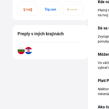
Kde ná
Platný 
na tvoj
Dá sa
Preply v iných krajinách
Zvyčajn
ponuky
Môžem 
Vo väčš
vybrať 
Platí 
Niektor
minimál
Ako ča