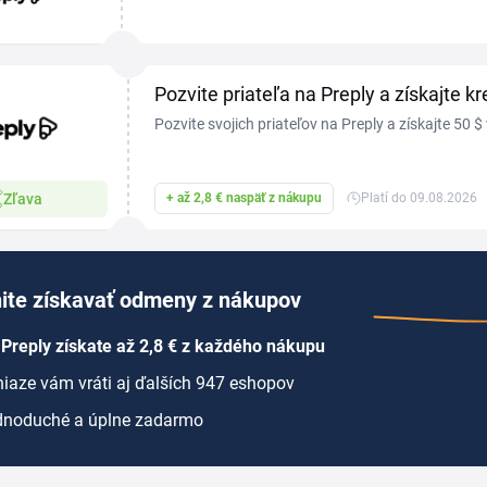
overené kupóny a jednoduchý postup, ako ich použiť
Pozvite priateľa na Preply a získajte kr
Pozvite svojich priateľov na Preply a získajte 50 $ 
dokončí lekciu.
Zľava
+ až 2,8 € naspäť z nákupu
Platí do 09.08.2026
ite získavať odmeny z nákupov
Preply získate až 2,8 € z každého nákupu
iaze vám vráti aj ďalších 947 eshopov
dnoduché a úplne zadarmo