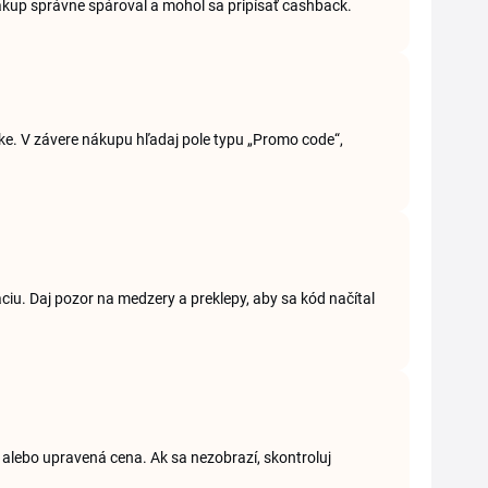
ákup správne spároval a mohol sa pripísať cashback.
ke. V závere nákupu hľadaj pole typu „Promo code“,
ciu. Daj pozor na medzery a preklepy, aby sa kód načítal
a alebo upravená cena. Ak sa nezobrazí, skontroluj