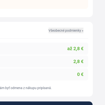
Všeobecné podmienky »
až
2,8
€
2,8
€
0
€
sí vám byť odmena z nákupu pripísaná.