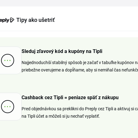
Tipy ako ušetriť
Sleduj zľavový kód a kupóny na Tipli
Najjednoduchší stabilný spôsob je začať v tabuľke kupónov n
priebežne overujeme a dopĺňame, aby si nemíňal čas nefunkč
Cashback cez Tipli = peniaze späť z nákupu
Pred objednávkou sa preklikni do Preply cez Tipli a aktivuj s
na Tipli účet a môžeš si ju nechať vyplatiť.