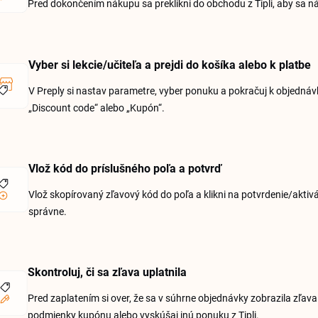
Pred dokončením nákupu sa preklikni do obchodu z Tipli, aby sa n
Vyber si lekcie/učiteľa a prejdi do košíka alebo k platbe
V Preply si nastav parametre, vyber ponuku a pokračuj k objednáv
„Discount code“ alebo „Kupón“.
Vlož kód do príslušného poľa a potvrď
Vlož skopírovaný zľavový kód do poľa a klikni na potvrdenie/aktivá
správne.
Skontroluj, či sa zľava uplatnila
Pred zaplatením si over, že sa v súhrne objednávky zobrazila zľav
podmienky kupónu alebo vyskúšaj inú ponuku z Tipli.