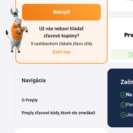
Nakúpiť
Už vás nebaví hľadať
zľavové kupóny?
S cashbackom získate zľavu vždy
Zistiť viac
Navigácia
Začn
Na 
O Preply
Pen
Preply zľavové kódy, ktoré ste zmeškali
Je