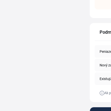
Podm
Peniaz
Nový z
Existuj
Ak p