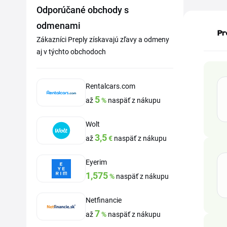
Odporúčané obchody s
odmenami
Zákazníci Preply získavajú zľavy a odmeny
aj v týchto obchodoch
Rentalcars.com
5
až
%
naspäť z nákupu
Wolt
3,5
až
€
naspäť z nákupu
Eyerim
1,575
%
naspäť z nákupu
Netfinancie
7
až
%
naspäť z nákupu