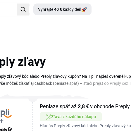
Vyhrajte
40 €
každý deň
ply zľavy
ply zľavový kód alebo Preply zľavový kupón? Na Tipli nájdeš overené kup
vyše môžeš získať aj cashback (peniaze späť) – stačí prejsť do Preply cez
a s jasnými podmienkami.
Peniaze späť až
2,8 €
v obchode Preply
Zľava z každého nákupu
Hľadáš Preply zľavový kód alebo Preply zľavový ku