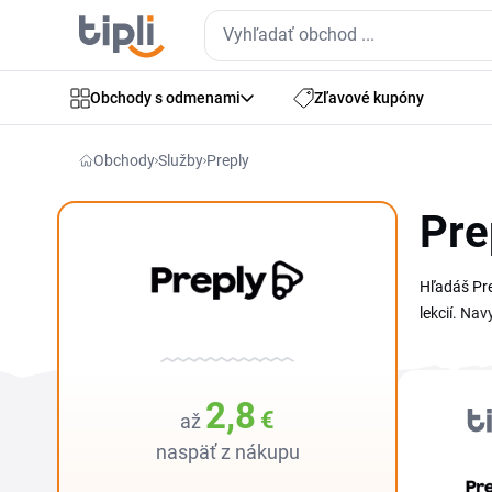
Obchody s odmenami
Zľavové kupóny
Obchody
Služby
Preply
Pre
Hľadáš Pre
lekcií. Na
hľadania 
2,8
€
až
naspäť z nákupu