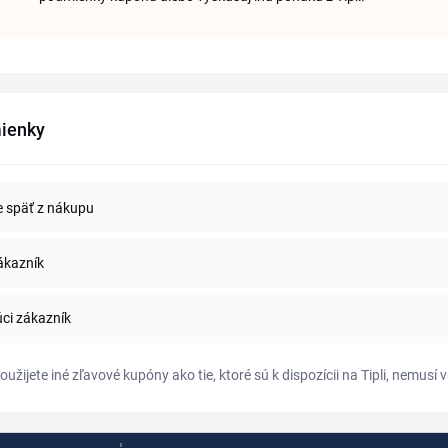
ienky
e späť z nákupu
ákazník
úci zákazník
oužijete iné zľavové kupóny ako tie, ktoré sú k dispozícii na Tipli, nemu