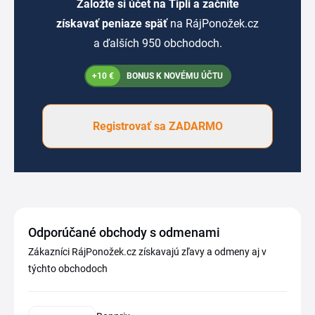
Založte si účet na Tipli a začnite
získavať peniaze späť
na RájPonožek.cz
a ďalších 950 obchodoch.
+10 €
BONUS K NOVÉMU ÚČTU
Registrovať sa ZADARMO
Odporúčané obchody s odmenami
Zákazníci RájPonožek.cz získavajú zľavy a odmeny aj v
týchto obchodoch