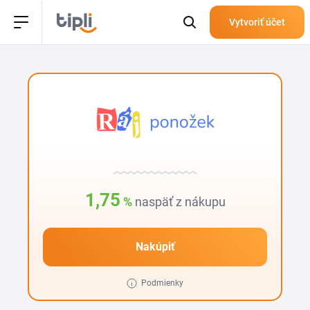
Vytvoriť účet
1,75
%
naspäť z nákupu
Nakúpiť
Podmienky