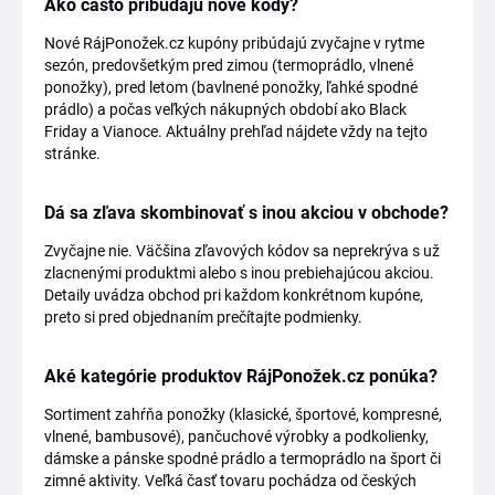
Ako často pribúdajú nové kódy?
Nové RájPonožek.cz kupóny pribúdajú zvyčajne v rytme
sezón, predovšetkým pred zimou (termoprádlo, vlnené
ponožky), pred letom (bavlnené ponožky, ľahké spodné
prádlo) a počas veľkých nákupných období ako Black
Friday a Vianoce. Aktuálny prehľad nájdete vždy na tejto
stránke.
Dá sa zľava skombinovať s inou akciou v obchode?
Zvyčajne nie. Väčšina zľavových kódov sa neprekrýva s už
zlacnenými produktmi alebo s inou prebiehajúcou akciou.
Detaily uvádza obchod pri každom konkrétnom kupóne,
preto si pred objednaním prečítajte podmienky.
Aké kategórie produktov RájPonožek.cz ponúka?
Sortiment zahŕňa ponožky (klasické, športové, kompresné,
vlnené, bambusové), pančuchové výrobky a podkolienky,
dámske a pánske spodné prádlo a termoprádlo na šport či
zimné aktivity. Veľká časť tovaru pochádza od českých