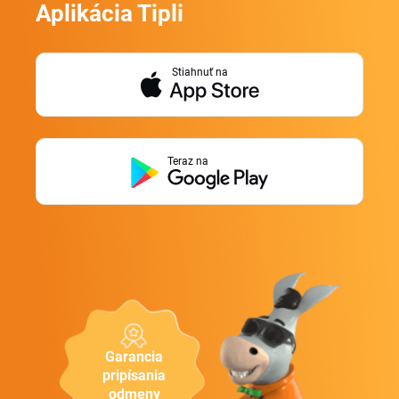
Aplikácia Tipli
Stiahnuť na
Teraz na
Garancia
pripísania
odmeny