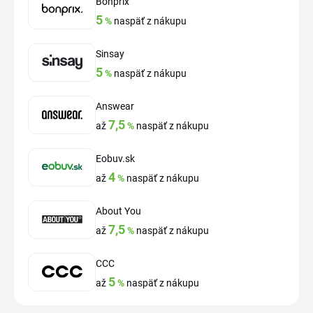
Bonprix
5
%
naspäť z nákupu
Sinsay
5
%
naspäť z nákupu
Answear
7,5
až
%
naspäť z nákupu
Eobuv.sk
4
až
%
naspäť z nákupu
About You
7,5
až
%
naspäť z nákupu
CCC
5
až
%
naspäť z nákupu