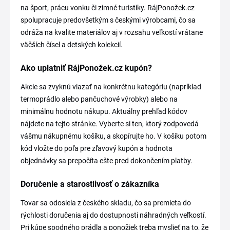
na šport, prácu vonku či zimné turistiky. RájPonožek.cz
spolupracuje predovšetkým s českými výrobcami, čo sa
odráža na kvalite materiálov aj v rozsahu veľkostí vrátane
väčších čísel a detských kolekcií.
Ako uplatniť RájPonožek.cz kupón?
Akcie sa zvyknú viazať na konkrétnu kategóriu (napríklad
termoprádlo alebo pančuchové výrobky) alebo na
minimálnu hodnotu nákupu. Aktuálny prehľad kódov
nájdete na tejto stránke. Vyberte si ten, ktorý zodpovedá
vášmu nákupnému košíku, a skopírujte ho. V košíku potom
kód vložte do poľa pre zľavový kupón a hodnota
objednávky sa prepočíta ešte pred dokončením platby.
Doručenie a starostlivosť o zákazníka
Tovar sa odosiela z českého skladu, čo sa premieta do
rýchlosti doručenia aj do dostupnosti náhradných veľkostí.
Pri kúpe spodného prádla a ponožiek treba myslieť na to, že