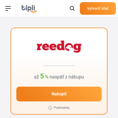
Vytvoriť účet
5
až
%
naspäť z nákupu
Nakúpiť
Podmienky