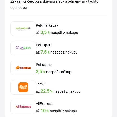
Zákazníci Reedog získavajú zľavy a odmeny aj v týchto
obchodoch
Pet-market.sk
3,5
až
%
naspäť z nákupu
PetExpert
7,5
až
€
naspäť z nákupu
Petissimo
2,5
%
naspäť z nákupu
Temu
22,5
až
%
naspäť z nákupu
AliExpress
10
až
%
naspäť z nákupu