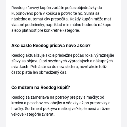
Reedog zľavový kupón zadáte počas objednávky do
kupónového poľa v košíku a potvrdíte ho. Suma sa
následne automaticky prepočíta. Každý kupón môže mať
vlastné podmienky, napríklad minimálnu hodnotu nákupu
alebo platnosť pre konkrétne kategórie.
Ako často Reedog pridáva nové akcie?
Reedog aktualizuje akcie priebežne počas roka, výraznejšie
zľavy sa objavujú pri sezónnych výpredajoch a nákupných
sviatkoch. Prihláste sa do newslettera, nové akcie totiž
často platia len obmedzený čas.
Čo môžem na Reedog kúpiť?
Reedog sa zameriava na potreby pre psy a mačky: od
krmiva a pelechov cez obojky a vôdzky až po prepravky a
hračky. Sortiment pokrýva malé aj veľké plemená a rôzne
vekové kategórie zvierat.