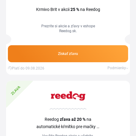
Krmivo Brit v akcii
25 %
na Reedog
Prezrite si akcie a zľavy v eshope
Reedog.sk.
Získať zľavu
Podmienky
Platí do 09.08.2026
ZĽAVA
Reedog
zľava
až 20 %
na
automatické kŕmítko pre mačky aj
psy