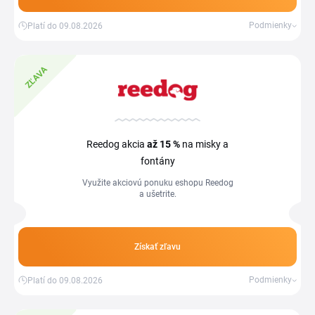
Podmienky
Platí do 09.08.2026
ZĽAVA
Reedog akcia
až 15 %
na misky a
fontány
Využite akciovú ponuku eshopu Reedog
a ušetrite.
Získať zľavu
Podmienky
Platí do 09.08.2026