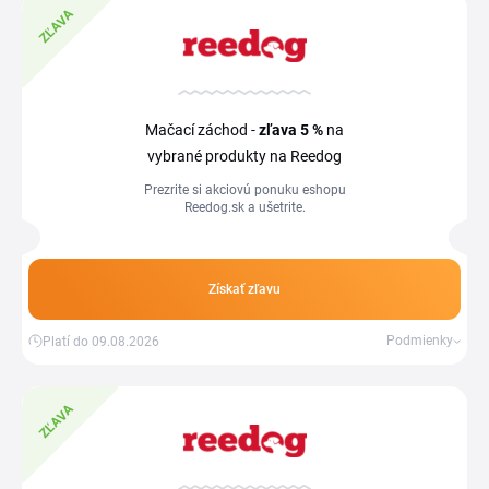
ZĽAVA
Mačací záchod -
zľava
5 %
na
vybrané produkty na Reedog
Prezrite si akciovú ponuku eshopu
Reedog.sk a ušetrite.
Získať zľavu
Podmienky
Platí do 09.08.2026
ZĽAVA