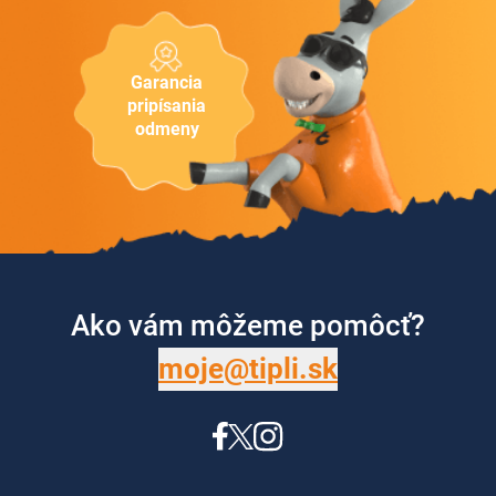
Garancia
pripísania
odmeny
Ako vám môžeme pomôcť?
moje@tipli.sk