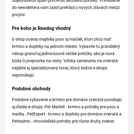
objednávkou oplatí porovnať aktuálnu ponuku. Prihlásenie
do newslettera vám zaistí prehľad o nových zľavách medzi
prvými.
Pre koho je Reedog vhodný
E-shop ocenia majitelia psov aj mačiek, ktorí chcú mať
krmivo a doplnky na jednom mieste. Vybavíte tu pravidelný
nákup granúl aj jednorazové väčšie položky, ako je nová
búda či prepravka na cesty. Vďaka zameraniu na zvieratá
nájdete aj špecializovaný tovar, ktorý bežné e-shopy
neponúkajú.
Podobné obchody
Podobné vybavenie a krmivo pre domáce zvieratá ponúkajú
aj ďalšie e-shopy: Pet Market - krmivo a potreby pre psov a
mačky , PetExpert - krmivo a doplnky pre domáce zvieratá a
Petissimo - chovateľské potreby pre rôzne druhy zvierat.