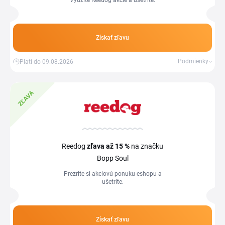
Využite Reedog akcie a ušetrite.
Získať zľavu
Podmienky
Platí do 09.08.2026
ZĽAVA
Reedog
zľava
až 15 %
na značku
Bopp Soul
Prezrite si akciovú ponuku eshopu a
ušetrite.
Získať zľavu