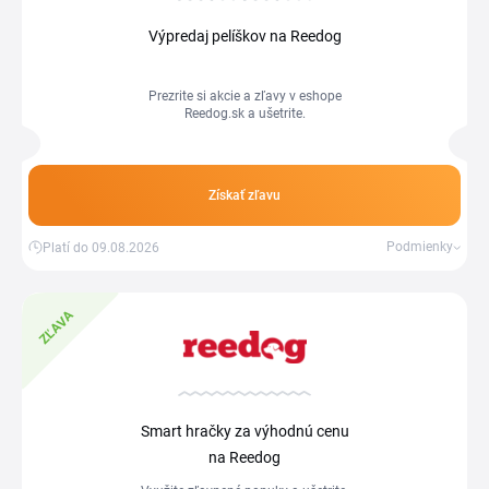
Výpredaj pelíškov na Reedog
Prezrite si akcie a zľavy v eshope
Reedog.sk a ušetrite.
Získať zľavu
Podmienky
Platí do 09.08.2026
ZĽAVA
Smart hračky za výhodnú cenu
na Reedog