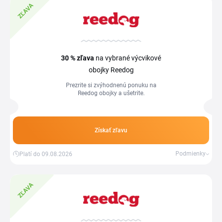
ZĽAVA
30 %
zľava
na vybrané výcvikové
obojky Reedog
Prezrite si zvýhodnenú ponuku na
Reedog obojky a ušetrite.
Získať zľavu
Podmienky
Platí do 09.08.2026
ZĽAVA