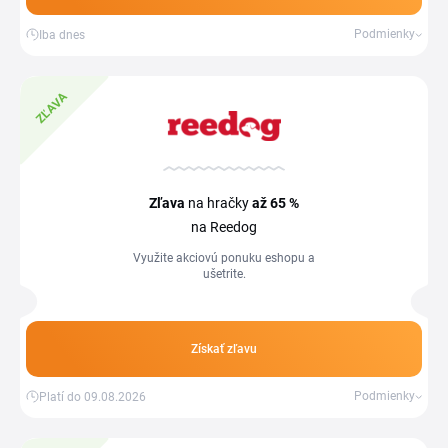
Podmienky
Iba dnes
ZĽAVA
Zľava
na hračky
až 65 %
na Reedog
Využite akciovú ponuku eshopu a
ušetrite.
Získať zľavu
Podmienky
Platí do 09.08.2026