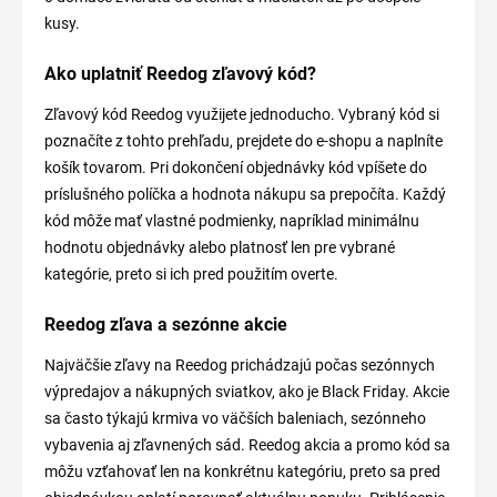
kusy.
Ako uplatniť Reedog zľavový kód?
Zľavový kód Reedog využijete jednoducho. Vybraný kód si
poznačíte z tohto prehľadu, prejdete do e-shopu a naplníte
košík tovarom. Pri dokončení objednávky kód vpíšete do
príslušného políčka a hodnota nákupu sa prepočíta. Každý
kód môže mať vlastné podmienky, napríklad minimálnu
hodnotu objednávky alebo platnosť len pre vybrané
kategórie, preto si ich pred použitím overte.
Reedog zľava a sezónne akcie
Najväčšie zľavy na Reedog prichádzajú počas sezónnych
výpredajov a nákupných sviatkov, ako je Black Friday. Akcie
sa často týkajú krmiva vo väčších baleniach, sezónneho
vybavenia aj zľavnených sád. Reedog akcia a promo kód sa
môžu vzťahovať len na konkrétnu kategóriu, preto sa pred