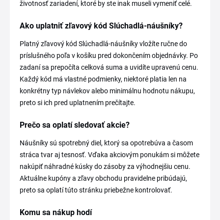
životnosť zariadení, ktoré by ste inak museli vymeniť celé.
Ako uplatniť zľavový kód Slúchadlá-náušníky?
Platný zľavový kód Slúchadlá-náušníky vložíte ručne do
príslušného poľa v košíku pred dokončením objednávky. Po
zadaní sa prepočíta celková suma a uvidíte upravenú cenu.
Každý kód má vlastné podmienky, niektoré platia len na
konkrétny typ návlekov alebo minimálnu hodnotu nákupu,
preto si ich pred uplatnením prečítajte.
Prečo sa oplatí sledovať akcie?
Náušníky sú spotrebný diel, ktorý sa opotrebúva a časom
stráca tvar aj tesnosť. Vďaka akciovým ponukám si môžete
nakúpiť náhradné kúsky do zásoby za výhodnejšiu cenu.
Aktuálne kupóny a zľavy obchodu pravidelne pribúdajú,
preto sa oplatí túto stránku priebežne kontrolovať.
Komu sa nákup hodí