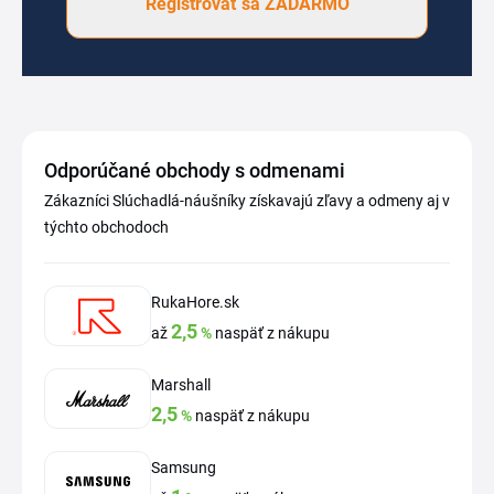
Registrovať sa ZADARMO
Odporúčané obchody s odmenami
Zákazníci Slúchadlá-náušníky získavajú zľavy a odmeny aj v
týchto obchodoch
RukaHore.sk
2,5
až
%
naspäť z nákupu
Marshall
2,5
%
naspäť z nákupu
Samsung