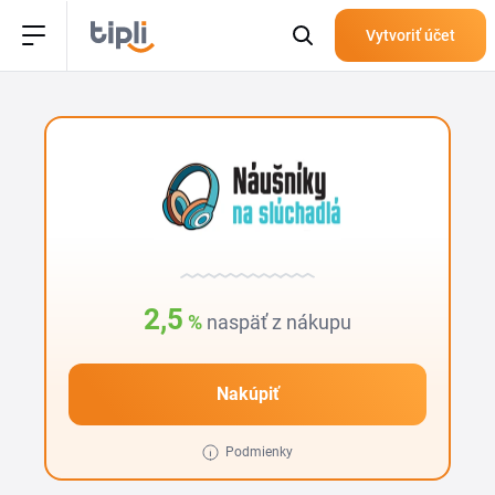
Vytvoriť účet
2,5
%
naspäť z nákupu
Nakúpiť
Podmienky