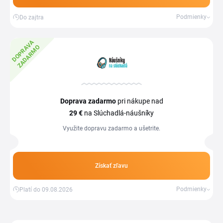
Podmienky
Do zajtra
D
O
P
R
V
A
Z
A
D
A
R
M
A
O
Doprava zadarmo
pri nákupe nad
29 €
na Slúchadlá-náušníky
Využite dopravu zadarmo a ušetrite.
Získať zľavu
Podmienky
Platí do 09.08.2026