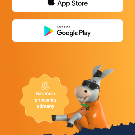
Teraz na
Garancia
pripísania
odmeny