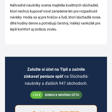
Náhradné náušníky ocenia majitelia kvalitných slúchadiel,
ktorí nechcú kupovať nové zariadenie len pre rozpadnuté
návleky. Hodia sa aj pre hráčov a ľudí, ktorí slúchadlá nosia
dlhé hodiny denne a potrebujú čerstvý, mäkký vankúšik pre
lepší komfort aj izoláciu zvuku.
Založte si účet na Tipli a začnite
získavať peniaze späť
na Slúchadlá-
náušníky a ďalších 947 obchodoch.
+10 €
BONUS K NOVÉMU ÚČTU