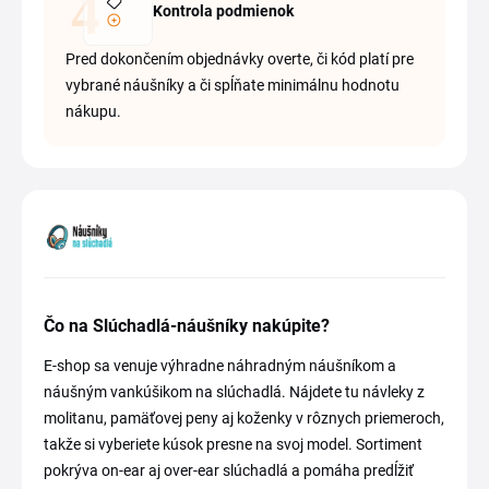
Kontrola podmienok
Pred dokončením objednávky overte, či kód platí pre
vybrané náušníky a či spĺňate minimálnu hodnotu
nákupu.
Čo na Slúchadlá-náušníky nakúpite?
E-shop sa venuje výhradne náhradným náušníkom a
náušným vankúšikom na slúchadlá. Nájdete tu návleky z
molitanu, pamäťovej peny aj koženky v rôznych priemeroch,
takže si vyberiete kúsok presne na svoj model. Sortiment
pokrýva on-ear aj over-ear slúchadlá a pomáha predĺžiť