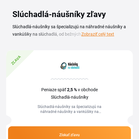
Slúchadlá-náušníky zľavy
Slúchadlá-náušníky sa špecializujú na náhradné náušníky a
vankúšiky na slúchadlá, od bežných on-ear modelov až po
Zobraziť celý text
veľké over-ear kúsky. S Slúchadlá-náušníky zľavovým
kódom vymeníte opotrebované molitanové alebo
koženkové návleky za nové výhodnejšie a vrátite svojim
ZĽAVA
obľúbeným slúchadlám pôvodný komfort aj zvuk. Aktuálny
prehľad zľavových kódov a akcií nájdete priamo na tejto
stránke. Stačí si vybrať platný kupón Slúchadlá-náušníky,
skopírovať ho a uplatniť pri objednávke náhradných dielov
Peniaze späť
2,5 %
v obchode
pre vašu značku slúchadiel.
Slúchadlá-náušníky
Slúchadlá-náušníky sa špecializujú na
náhradné náušníky a vankúšiky na
slúchadlá, od bežných on-ear modelov
až po veľké over-ear kúsky. S
Slúchadlá...
Získať zľavu