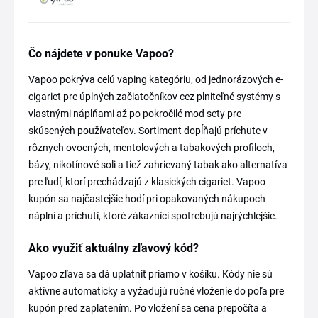
Čo nájdete v ponuke Vapoo?
Vapoo pokrýva celú vaping kategóriu, od jednorázových e-
cigariet pre úplných začiatočníkov cez plniteľné systémy s
vlastnými náplňami až po pokročilé mod sety pre
skúsených používateľov. Sortiment dopĺňajú príchute v
rôznych ovocných, mentolových a tabakových profiloch,
bázy, nikotínové soli a tiež zahrievaný tabak ako alternatíva
pre ľudí, ktorí prechádzajú z klasických cigariet. Vapoo
kupón sa najčastejšie hodí pri opakovaných nákupoch
náplní a príchutí, ktoré zákazníci spotrebujú najrýchlejšie.
Ako využiť aktuálny zľavový kód?
Vapoo zľava sa dá uplatniť priamo v košíku. Kódy nie sú
aktívne automaticky a vyžadujú ručné vloženie do poľa pre
kupón pred zaplatením. Po vložení sa cena prepočíta a