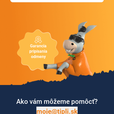
Garancia
pripísania
odmeny
Ako vám môžeme pomôcť?
moje@tipli.sk