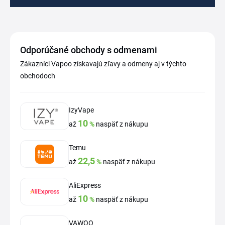
Odporúčané obchody s odmenami
Zákazníci Vapoo získavajú zľavy a odmeny aj v týchto
obchodoch
IzyVape
10
až
%
naspäť z nákupu
Temu
22,5
až
%
naspäť z nákupu
AliExpress
10
až
%
naspäť z nákupu
VAWOO