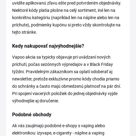
uvidíte aplikovanú zľavu ešte pred potvrdením objednávky.
Niektoré kódy platia plošne na celý sortiment, iné len na
konkrétnu kategóriu (napríklad len na náplne alebo len na
príchute), podmienky kupónu si preto vždy skontrolujte na
tejto stránke.
Kedy nakupovať najvýhodnejšie?
Vapoo akcia sa typicky objavuje pri uvádzaní nových
príchutí, počas sezónnych výpredajov a v Black Friday
týždni. Pravidelným zákazníkom sa oplatí odoberať aj
newsletter, pretože exkluzívne promo kódy chodia priamo
do schránky a často majú obmedzenú platnosť na pár dní.
Pri spojení viacerých položiek do jednej objednávky vyjde
výhodnejšie aj doručenie.
Podobné obchody
Ak vás zaujímajú podobné e-shopy s vaping alebo
elektronikou: izyvape, e-cigarety - náplne a vaping