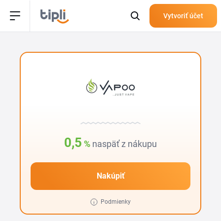
Vytvoriť účet
0,5
%
naspäť z nákupu
Nakúpiť
Podmienky