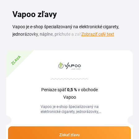
Vapoo zľavy
Vapoo je e-shop špecializovaný na elektronické cigarety,
jednorázovky, náplne, príchute a zahrievaný tabak. V
Zobraziť celý text
ponuke nájdete bázy, atomizéry, batérie aj kompletné
príslušenstvo pre vaping pre začiatočníkov i pokročilých
používateľov. So Vapoo zľavovým kupónom ušetríte pri
ZĽAVA
nákupe spotrebnej časti vaping sortimentu, ako sú náplne,
príchute a jednorázovky, ktoré dopĺňate najčastejšie. Na
tejto stránke nájdete aktuálne kódy a akcie pre Vapoo.
Kupón si stačí skopírovať a vložiť v košíku pred dokončením
Peniaze späť
0,5 %
v obchode
objednávky, cena sa následne automaticky prepočíta. Pri
Vapoo
väčších nákupoch obchod neúčtuje dopravu a tovar býva
Vapoo je e-shop špecializovaný na
doručený na ďalší pracovný deň.
elektronické cigarety, jednorázovky,
náplne, príchute a zahrievaný tabak. V
ponuke nájdete bázy, atomizéry,...
Získať zľavu