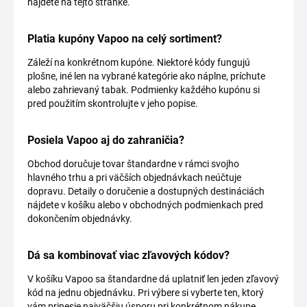
nájdete na tejto stránke.
Platia kupóny Vapoo na celý sortiment?
Záleží na konkrétnom kupóne. Niektoré kódy fungujú
plošne, iné len na vybrané kategórie ako náplne, príchute
alebo zahrievaný tabak. Podmienky každého kupónu si
pred použitím skontrolujte v jeho popise.
Posiela Vapoo aj do zahraničia?
Obchod doručuje tovar štandardne v rámci svojho
hlavného trhu a pri väčších objednávkach neúčtuje
dopravu. Detaily o doručenie a dostupných destináciách
nájdete v košíku alebo v obchodných podmienkach pred
dokončením objednávky.
Dá sa kombinovať viac zľavových kódov?
V košíku Vapoo sa štandardne dá uplatniť len jeden zľavový
kód na jednu objednávku. Pri výbere si vyberte ten, ktorý
vám prinesie najväčšiu úsporu pri konkrétnom nákupe.