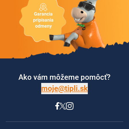
Garancia
pripísania
odmeny
Ako vám môžeme pomôcť?
moje@tipli.sk