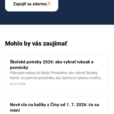
Zapojiť sa zdarma
Mohlo by vás zaujímať
Školské potreby 2026: ako vybrať ruksak a
pomôcky
Plánujete nákup do školy? Poradíme, ako vybrať školský
batoh, čo patrí do peračníka, akú športovú výbavu zvoliť a
kedy…
02.07.2026
Nové clo na balíky z Číny od 1. 7. 2026: čo sa
mení