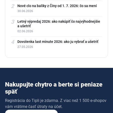
2
Nové clo na balíky z Číny od 1. 7. 2026: čo sa mení
30.06.2026
3
Letný výpredaj 2026: ako nakúpiť čo najvýhodnejšie
a ušetriť
02.06.2026
4
Dovolenka last minute 2026: ako ju vybrať a ušetriť
27.05.2026
Nakupujte chytro a berte si peniaze
späť
Registrácia do Tipli je zdarma. Z viac než 1 500 e-shopov
vám vrátime časť útraty na účet.