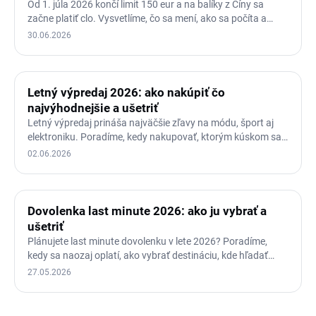
Od 1. júla 2026 končí limit 150 eur a na balíky z Číny sa
začne platiť clo. Vysvetlíme, čo sa mení, ako sa počíta a…
30.06.2026
Letný výpredaj 2026: ako nakúpiť čo
najvýhodnejšie a ušetriť
Letný výpredaj prináša najväčšie zľavy na módu, šport aj
elektroniku. Poradíme, kedy nakupovať, ktorým kúskom sa
vyhnúť…
02.06.2026
Dovolenka last minute 2026: ako ju vybrať a
ušetriť
Plánujete last minute dovolenku v lete 2026? Poradíme,
kedy sa naozaj oplatí, ako vybrať destináciu, kde hľadať
ponuky…
27.05.2026