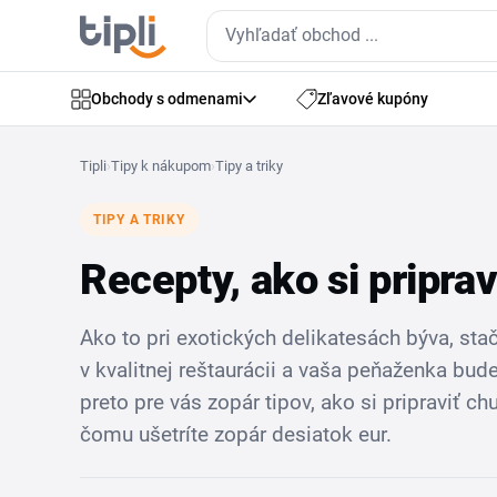
Obchody s odmenami
Zľavové kupóny
Tipli
›
Tipy k nákupom
›
Tipy a triky
TIPY A TRIKY
Recepty, ako si pripra
Ako to pri exotických delikatesách býva, sta
v kvalitnej reštaurácii a vaša peňaženka bude
preto pre vás zopár tipov, ako si pripraviť 
čomu ušetríte zopár desiatok eur.