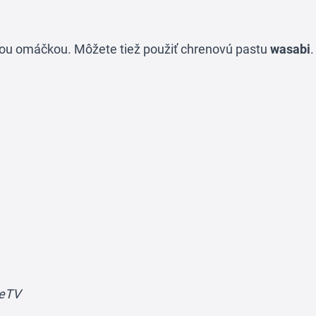
vou omáčkou. Môžete tiež použiť chrenovú pastu
wasabi
.
meTV