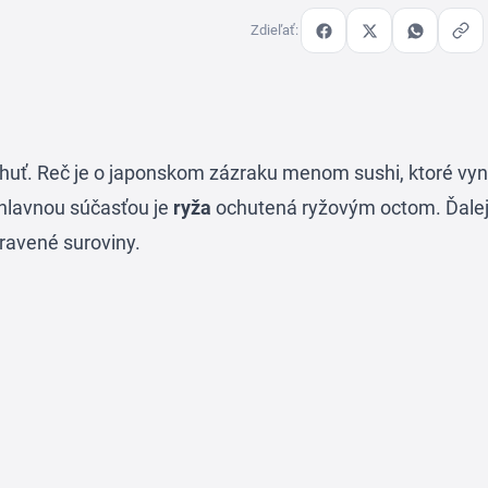
Zdieľať:
chuť. Reč je o japonskom zázraku menom sushi, ktoré vyn
 hlavnou súčasťou je
ryža
ochutená ryžovým octom. Ďalej
ravené suroviny.