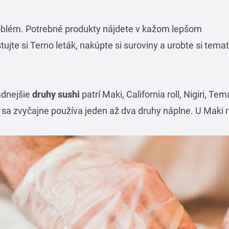
roblém. Potrebné produkty nájdete v kažom lepšom
stujte si
Terno leták
, nakúpte si suroviny a urobte si tema
adnejšie
druhy sushi
patrí Maki, California roll, Nigiri, Tem
 sa zvyčajne používa jeden až dva druhy náplne. U Maki ro