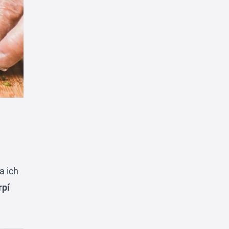
a ich
rpí