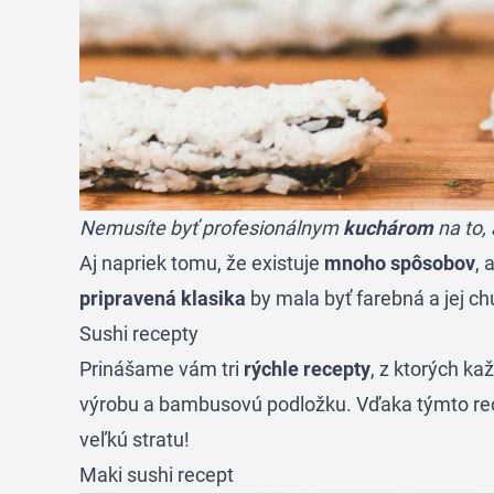
Nemusíte byť profesionálnym
kuchárom
na to, 
Aj napriek tomu, že existuje
mnoho spôsobov
, 
pripravená klasika
by mala byť farebná a jej ch
Sushi recepty
Prinášame vám tri
rýchle recepty
, z ktorých ka
výrobu a bambusovú podložku. Vďaka týmto re
veľkú stratu!
Maki sushi recept