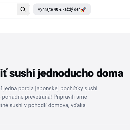
Vyhrajte
40 €
každý deň
viť sushi jednoducho doma
čí jedna porcia japonskej pochúťky sushi
 poriadne prevetraná! Pripravili sme
chutné sushi v pohodlí domova, vďaka