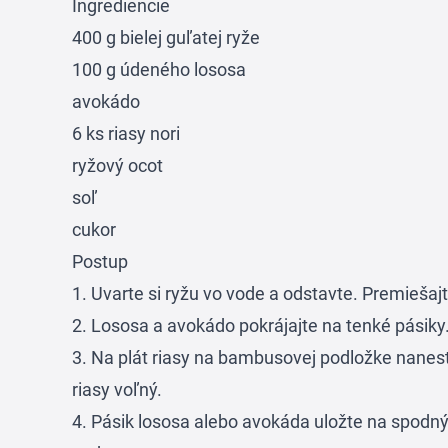
Ingrediencie
400 g bielej guľatej ryže
100 g údeného lososa
avokádo
6 ks riasy nori
ryžový ocot
soľ
cukor
Postup
1. Uvarte si ryžu vo vode a odstavte. Premiešajt
2. Lososa a avokádo pokrájajte na tenké pásiky
3. Na plát riasy na bambusovej podložke nanest
riasy voľný.
4. Pásik lososa alebo avokáda uložte na spodný 