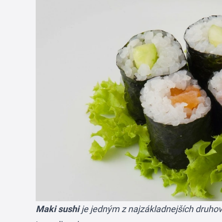
Maki sushi
je jedným z najzákladnejších druhov