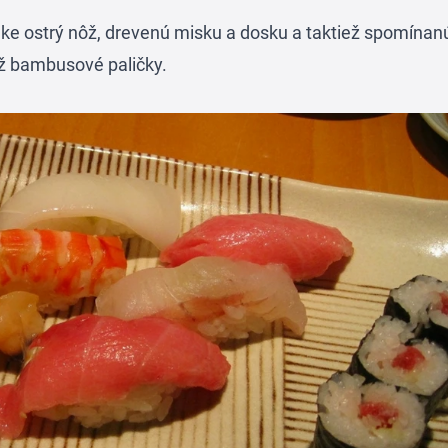
uke
ostrý nôž
, drevenú misku a dosku a taktiež spomínan
ež bambusové paličky.