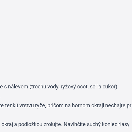
e s nálevom (trochu vody, ryžový ocot, soľ a cukor).
.
e tenkú vrstvu ryže, pričom na hornom okraji nechajte p
okraj a podložkou zrolujte. Navlhčite suchý koniec riasy