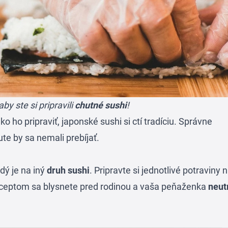
aby ste si pripravili
chutné sushi
!
ako ho pripraviť, japonské sushi si ctí tradíciu. Správne
ute by sa nemali prebíjať.
ždý je na iný
druh sushi
. Pripravte si jednotlivé potraviny n
ceptom sa blysnete pred rodinou a vaša peňaženka
neut