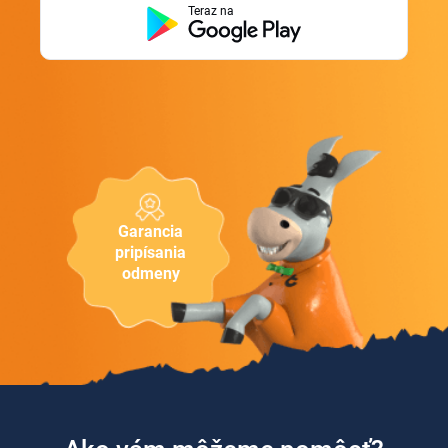
Teraz na
Garancia
pripísania
odmeny