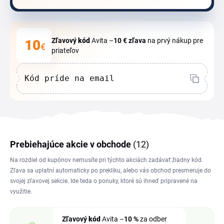
Zľavový
kód
Avita –
10 €
zľava
na prvý nákup pre
10
€
priateľov
Kód príde na email
Prebiehajúce akcie v obchode
(12)
Na rozdiel od kupónov nemusíte pri týchto akciách zadávať žiadny kód.
Zľava sa uplatní automaticky po prekliku, alebo vás obchod presmeruje do
svojej zľavovej sekcie. Ide teda o ponuky, ktoré sú ihneď pripravené na
využitie.
Zľavový
kód
Avita –
10 %
za odber