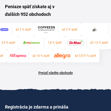
Peniaze späť získate aj v
ďalších 952 obchodoch
až 2 % späť
až 3 % späť
3,5 % späť
1,8 % späť
až 1,5 % späť
päť
až 10 % späť
až 3,575 % späť
Prejsť všetky obchody
Registrácia je zdarma a prináša