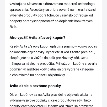
vznikajú na Slovensku s dôrazom na modernú technológiu
spracovania. Receptúry sú pripravované na mieru, takže si
vyberiete produkty podľa toho, čo vaše telo potrebuje, od
podpory obranyschopnosti až po doplnenie konkrétnych
živín.
Ako využiť Avita zľavový kupón?
Každý Avita zľavový kupón uplatníte priamo v košíku počas
dokončenia objednávky. Vyberiete si kód z tohto prehľadu,
skopírujete ho a vložíte do poľa pre zľavový kód. Cena
nákupu sa následne prepočíta. Pri každom kupóne si overte
podmienky, niektoré kódy platia len pre vybrané kategórie
alebo minimálnu hodnotu objednávky.
Avita akcie a sezónne ponuky
Okrem kupónov sa na Avita pravidelne objavuje akcia na
vybrané výživové doplnky či celé produktové rady. Tieto
ponuky často nevyžadujú žiadny kód, zľava sa premietne