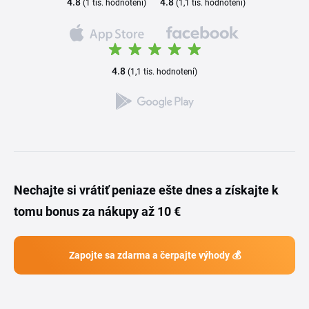
4.8
4.8
(1 tis. hodnotení)
(1,1 tis. hodnotení)
4.8
(1,1 tis. hodnotení)
Nechajte si vrátiť peniaze ešte dnes a získajte k
tomu bonus za nákupy až 10 €
Zapojte sa zdarma a čerpajte výhody 💰