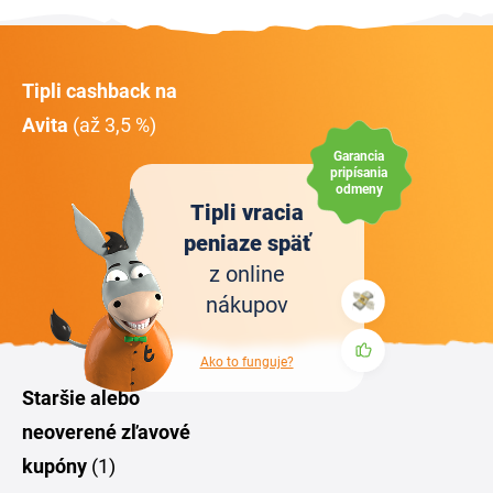
Tipli cashback na
Avita
(až 3,5 %)
Garancia
pripísania
odmeny
Tipli vracia
peniaze späť
z online
nákupov
Ako to funguje?
Staršie alebo
neoverené zľavové
kupóny
(1)