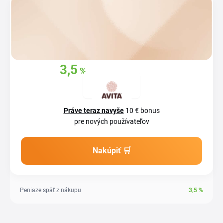
3,5
%
Získajte späť
z
vašich nákupov
Práve teraz navyše
10 € bonus
pre nových používateľov
Nakúpiť 🛒
Peniaze späť z nákupu
3,5
%