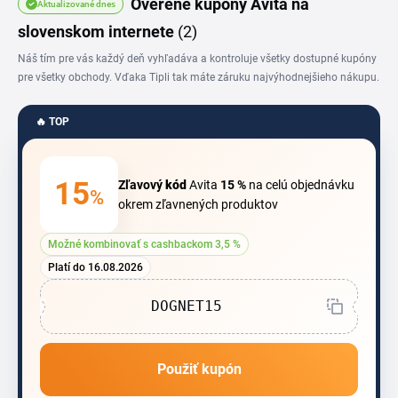
Overené kupóny Avita na
Aktualizované dnes
doplnkov.
slovenskom internete
(2)
Náš tím pre vás každý deň vyhľadáva a kontroluje všetky dostupné kupóny
pre všetky obchody. Vďaka Tipli tak máte záruku najvýhodnejšieho nákupu.
🔥 TOP
15
Zľavový
kód
Avita
15 %
na celú objednávku
%
okrem zľavnených produktov
Možné kombinovať s cashbackom 3,5 %
Platí do 16.08.2026
DOGNET15
Použiť kupón