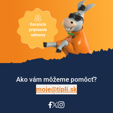
Garancia
pripísania
odmeny
Ako vám môžeme pomôcť?
moje@tipli.sk