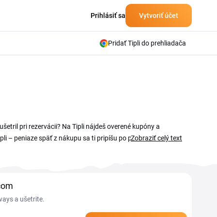
Prihlásiť sa
Vytvoriť účet
Pridať Tipli do prehliadača
tril pri rezervácii? Na Tipli nájdeš overené kupóny a
li – peniaze späť z nákupu sa ti pripíšu po potvrdení
Zobraziť celý text
.com
ays a ušetrite.