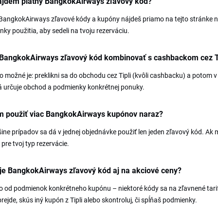
ájdem platný BangkokAirways zľavový kód?
BangkokAirways zľavové kódy a kupóny nájdeš priamo na tejto stránke na T
ky použitia, aby sedeli na tvoju rezerváciu.
 BangkokAirways zľavový kód kombinovať s cashbackom cez T
o možné je: preklikni sa do obchodu cez Tipli (kvôli cashbacku) a potom v
á určuje obchod a podmienky konkrétnej ponuky.
 použiť viac BangkokAirways kupónov naraz?
ine prípadov sa dá v jednej objednávke použiť len jeden zľavový kód. Ak m
pre tvoj typ rezervácie.
je BangkokAirways zľavový kód aj na akciové ceny?
to od podmienok konkrétneho kupónu – niektoré kódy sa na zľavnené tari
rejde, skús iný kupón z Tipli alebo skontroluj, či spĺňaš podmienky.