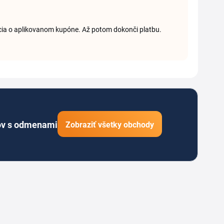
mácia o aplikovanom kupóne. Až potom dokonči platbu.
ov s odmenami
Zobraziť všetky obchody