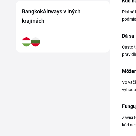
Kde n
BangkokAirways v iných
Platné 
podmien
krajinách
Dá sa
Často t
pravidl
Môžem
Vo väčš
výhodu 
Fungu
Závisí 
kód nep