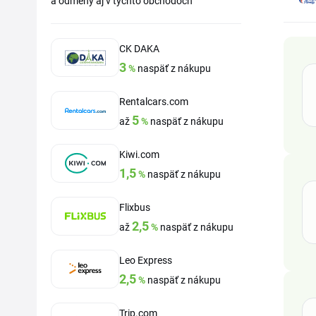
a odmeny aj v týchto obchodoch
CK DAKA
3
%
naspäť z nákupu
Rentalcars.com
5
až
%
naspäť z nákupu
Kiwi.com
1,5
%
naspäť z nákupu
Flixbus
2,5
až
%
naspäť z nákupu
Leo Express
2,5
%
naspäť z nákupu
Trip.com