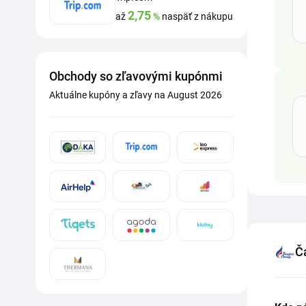
2,75
až
%
naspäť z nákupu
Obchody so zľavovými kupónmi
Aktuálne kupóny a zľavy na August 2026
Č