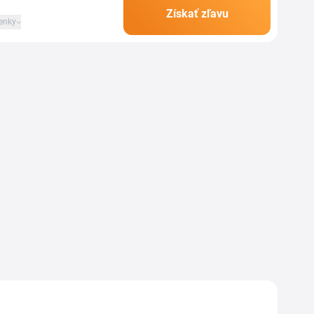
Získať zľavu
enky