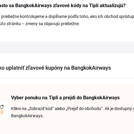
sto sa BangkokAirways zľavové kódy na Tipli aktualizujú?
priebežne kontrolujeme a dopĺňame podľa toho, ako ich obchod sprístu
túto stránku – zmeny sa objavujú priebežne.
ko uplatniť zľavové kupóny na BangkokAirways
Vyber ponuku na Tipli a prejdi do BangkokAirways
Klikni na „Zobraziť kód“ alebo „Prejsť do obchodu“. Ak je dostupný
BangkokAirways.