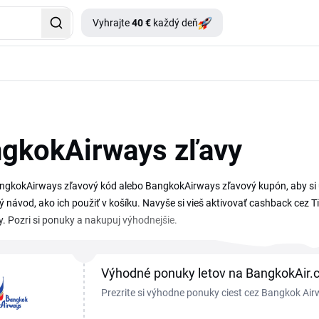
Vyhrajte
40 €
každý deň
gkokAirways zľavy
gkokAirways zľavový kód alebo BangkokAirways zľavový kupón, aby si uše
 návod, ako ich použiť v košíku. Navyše si vieš aktivovať cashback cez Tip
. Pozri si ponuky a nakupuj výhodnejšie.
Výhodné ponuky letov na BangkokAir
Prezrite si výhodne ponuky ciest cez Bangkok Airw