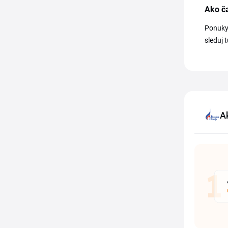
Ako ča
Ponuky 
sleduj 
A