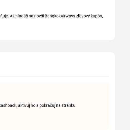
pňuje. Ak hľadáš najnovší BangkokAirways zľavový kupón,
 cashback, aktivuj ho a pokračuj na stránku