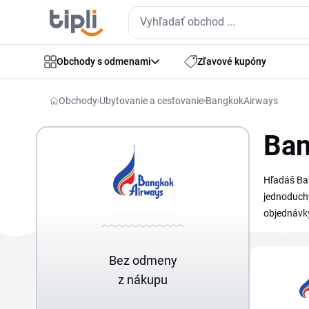
Obchody s odmenami
Zľavové kupóny
Obchody
Ubytovanie a cestovanie
BangkokAirways
Ban
Hľadáš Ban
jednoduchý
objednávky
Bez odmeny
z nákupu