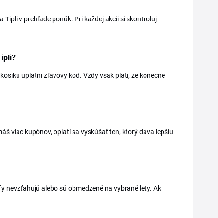
ipli v prehľade ponúk. Pri každej akcii si skontroluj
ipli?
 košíku uplatni zľavový kód. Vždy však platí, že konečné
áš viac kupónov, oplatí sa vyskúšať ten, ktorý dáva lepšiu
fy nevzťahujú alebo sú obmedzené na vybrané lety. Ak