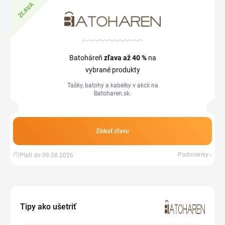
ZĽAVA
Batoháreň
zľava
až 40 %
na
vybrané produkty
Tašky, batohy a kabelky v akcii na
Batoharen.sk.
Získať zľavu
Podmienky
Platí do 09.08.2026
Tipy ako ušetriť