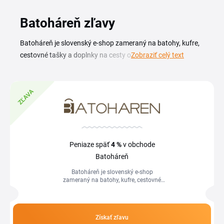
Batoháreň zľavy
Batoháreň je slovenský e-shop zameraný na batohy, kufre,
cestovné tašky a doplnky na cesty od overených značiek.
Zobraziť celý text
So zľavovým kódom Batoháreň nakúpite školské ruksaky,
turistické batohy aj príručnú batožinu za výhodnejšiu cenu.
V ponuke nájdete kúsky pre žiakov, cestovateľov aj
ZĽAVA
každodenné nosenie do mesta. Aktuálne zľavové kódy a
akcie obchodu nájdete na tejto stránke. Stačí si vybrať
kupón, ktorý zodpovedá vášmu nákupu, skopírovať ho a
vložiť v košíku. Sledujte aj sezónne výpredaje, počas ktorých
Peniaze späť
4 %
v obchode
Batoháreň zľavy spravidla rozširuje na celé kategórie
Batoháreň
batohov a batožiny.
Batoháreň je slovenský e-shop
zameraný na batohy, kufre, cestovné
tašky a doplnky na cesty od overených
značiek. So zľavovým kódom
Batoháreň...
Získať zľavu