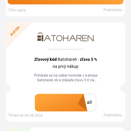
Podmienky
Do zajtra
KUPÓN
Zľavový
kód
Batoháreň -
zľava
5 %
na prvý nákup
Prihláste sa na odber noviniek v e-shope
batoharen.sk a získajte zľavu 5 € na
prvý nákup. Zľavový kupón využijete v
košíku obchodu.
ail
Získať kupón
Podmienky
Platí do 09.08.2026