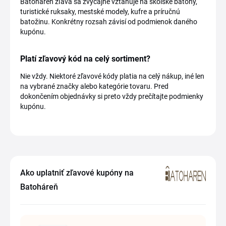
Batoháreň zľava sa zvyčajne vzťahuje na školské batohy,
turistické ruksaky, mestské modely, kufre a príručnú
batožinu. Konkrétny rozsah závisí od podmienok daného
kupónu.
Platí zľavový kód na celý sortiment?
Nie vždy. Niektoré zľavové kódy platia na celý nákup, iné len
na vybrané značky alebo kategórie tovaru. Pred
dokončením objednávky si preto vždy prečítajte podmienky
kupónu.
Ako uplatniť zľavové kupóny na
Batoháreň