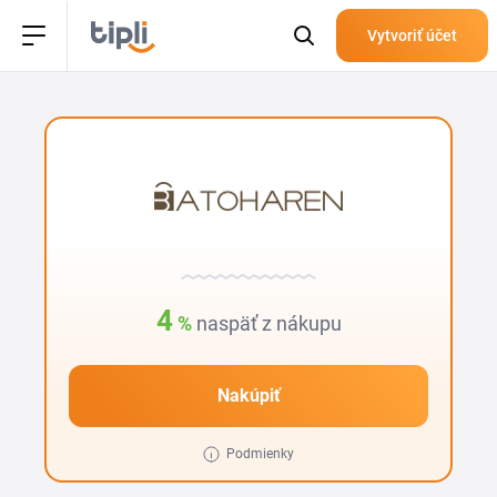
Vytvoriť účet
4
%
naspäť z nákupu
Nakúpiť
Podmienky