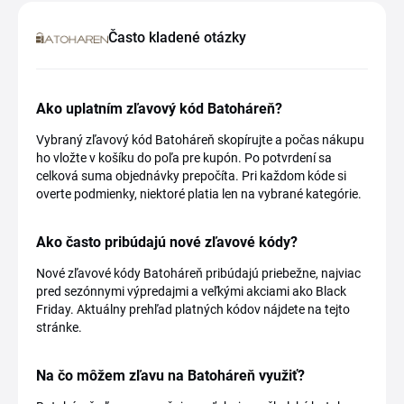
Často kladené otázky
Ako uplatním zľavový kód Batoháreň?
Vybraný zľavový kód Batoháreň skopírujte a počas nákupu
ho vložte v košíku do poľa pre kupón. Po potvrdení sa
celková suma objednávky prepočíta. Pri každom kóde si
overte podmienky, niektoré platia len na vybrané kategórie.
Ako často pribúdajú nové zľavové kódy?
Nové zľavové kódy Batoháreň pribúdajú priebežne, najviac
pred sezónnymi výpredajmi a veľkými akciami ako Black
Friday. Aktuálny prehľad platných kódov nájdete na tejto
stránke.
Na čo môžem zľavu na Batoháreň využiť?