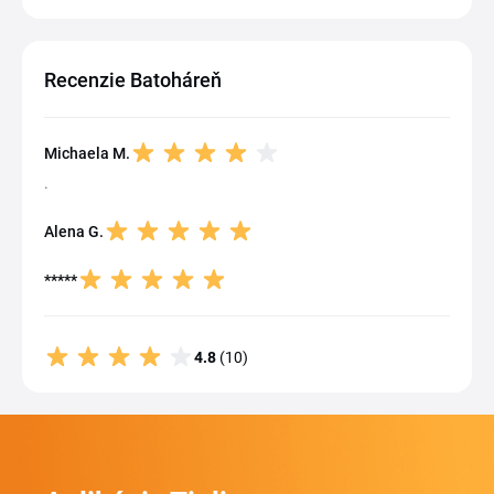
Recenzie Batoháreň
Michaela M.
.
Alena G.
*****
4.8
(10)