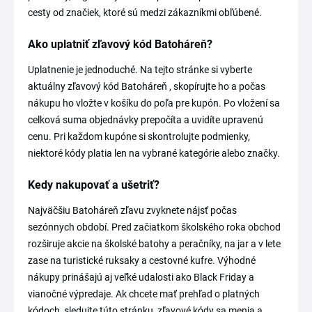
cesty od značiek, ktoré sú medzi zákazníkmi obľúbené.
Ako uplatniť zľavový kód Batoháreň?
Uplatnenie je jednoduché. Na tejto stránke si vyberte
aktuálny zľavový kód Batoháreň , skopírujte ho a počas
nákupu ho vložte v košíku do poľa pre kupón. Po vložení sa
celková suma objednávky prepočíta a uvidíte upravenú
cenu. Pri každom kupóne si skontrolujte podmienky,
niektoré kódy platia len na vybrané kategórie alebo značky.
Kedy nakupovať a ušetriť?
Najväčšiu Batoháreň zľavu zvyknete nájsť počas
sezónnych období. Pred začiatkom školského roka obchod
rozširuje akcie na školské batohy a peračníky, na jar a v lete
zase na turistické ruksaky a cestovné kufre. Výhodné
nákupy prinášajú aj veľké udalosti ako Black Friday a
vianočné výpredaje. Ak chcete mať prehľad o platných
kódoch, sledujte túto stránku, zľavové kódy sa menia a