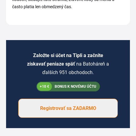
často platia len obmedzený čas.
Založte si účet na Tipli a začnite
získavať peniaze späť
na Batoháreň a
ďalších 951 obchodoch.
+10 €
BONUS K NOVÉMU ÚČTU
Registrovať sa ZADARMO