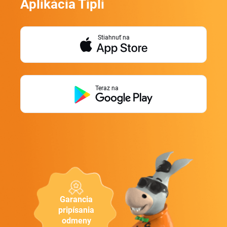
Aplikácia Tipli
Stiahnuť na
Teraz na
Garancia
pripísania
odmeny