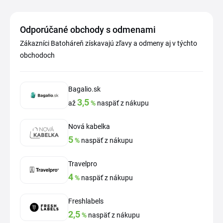
Odporúčané obchody s odmenami
Zákazníci Batoháreň získavajú zľavy a odmeny aj v týchto
obchodoch
Bagalio.sk
3,5
až
%
naspäť z nákupu
Nová kabelka
5
%
naspäť z nákupu
Travelpro
4
%
naspäť z nákupu
Freshlabels
2,5
%
naspäť z nákupu