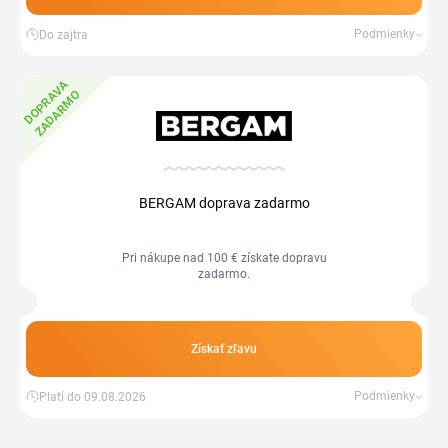
Podmienky
Do zajtra
D
O
P
R
V
A
Z
A
D
A
R
M
A
O
BERGAM doprava zadarmo
Pri nákupe nad 100 € získate dopravu
zadarmo.
Získať zľavu
Podmienky
Platí do 09.08.2026