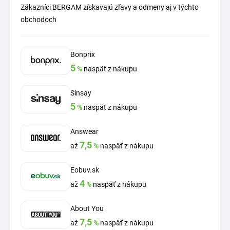
Zákazníci BERGAM získavajú zľavy a odmeny aj v týchto
obchodoch
Bonprix
5
%
naspäť z nákupu
Sinsay
5
%
naspäť z nákupu
Answear
7,5
až
%
naspäť z nákupu
Eobuv.sk
4
až
%
naspäť z nákupu
About You
7,5
až
%
naspäť z nákupu