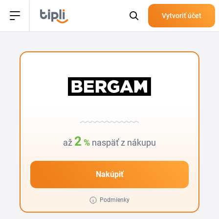
Vytvoriť účet
2
až
%
naspäť z nákupu
Nakúpiť
Podmienky