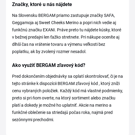
Značky, ktoré u nás nájdete
Na Slovensku BERGAM priamo zastupuje značky SAFA,
Geggamoja aj Sweet Cheeks Merino a popri nich vedie aj
funkčnú značku EXANI. Práve preto tu nájdete kúsky, ktoré
v bežnej predajni len ťažko stretnete. Pri nákupe oceníte aj
dlhší čas na vrátenie tovaru a výmenu veľkosti bez
poplatku, ak by zvolený rozmer nesadol.
Ako využiť BERGAM zľavový kód?
Pred dokončením objednávky sa oplatí skontrolovať, či je na
tejto stránke k dispozícii BERGAM zľavový kód , ktorý zníži
cenu vybraných položiek. Každý kód má vlastné podmienky,
preto si pri ňom overte, na ktorý sortiment alebo značku
platí a dokedy je možné ho uplatniť. Akcie na merino a
funkčné oblečenie sa striedajú počas roka, najmä pred
sezónnymi prechodmi.