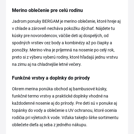
Merino oblečenie pre celú rodinu
Jadrom ponuky BERGAM je merino oblečenie, ktoré hreje aj
v chlade a zároveň necháva pokožku dýchať. Nájdete tu
kúsky pre novorodencov, väčšie deti aj dospelých, od
spodných vrstiev cez body a kombinézy až po čiapky a
ponožky. Merino vlna je príjemná na nosenie po celý rok,
preto si z výberu vyberú rodiny, ktoré hľadajú jednu vrstvu
na zimu aj na chladnejšie letné večery.
Funkčné vrstvy a doplnky do prírody
Okrem merina ponúka obchod aj bambusové kúsky,
funkčné termo vrstvy a praktické doplnky vhodné na
každodenné nosenie aj do prírody. Pre deti sú v ponuke aj
topánky do vody a oblečenie s UV ochranou, ktoré ocenia
rodičia pri výletoch k vode. Vďaka takejto šírke sortimentu
obliečete dieťa aj seba z jedného nákupu.