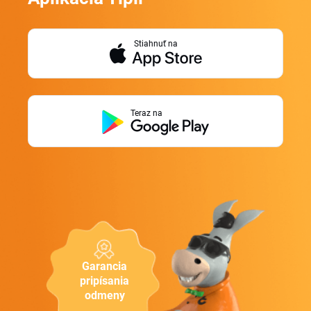
Stiahnuť na
Teraz na
Garancia
pripísania
odmeny