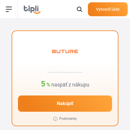
Vytvoriť účet
5
%
naspäť z nákupu
Nakúpiť
Podmienky