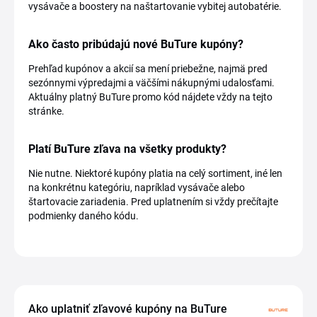
vysávače a boostery na naštartovanie vybitej autobatérie.
Ako často pribúdajú nové BuTure kupóny?
Prehľad kupónov a akcií sa mení priebežne, najmä pred
sezónnymi výpredajmi a väčšími nákupnými udalosťami.
Aktuálny platný BuTure promo kód nájdete vždy na tejto
stránke.
Platí BuTure zľava na všetky produkty?
Nie nutne. Niektoré kupóny platia na celý sortiment, iné len
na konkrétnu kategóriu, napríklad vysávače alebo
štartovacie zariadenia. Pred uplatnením si vždy prečítajte
podmienky daného kódu.
Ako uplatniť zľavové kupóny na BuTure