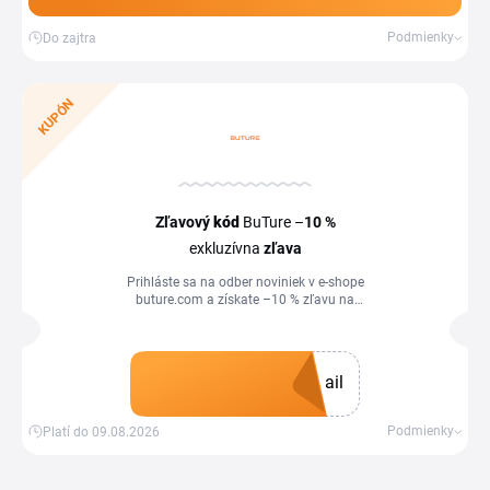
Podmienky
Do zajtra
KUPÓN
Zľavový
kód
BuTure –
10 %
exkluzívna
zľava
Prihláste sa na odber noviniek v e-shope
buture.com a získate –10 % zľavu na
nákup.
ail
Získať kupón
Podmienky
Platí do 09.08.2026