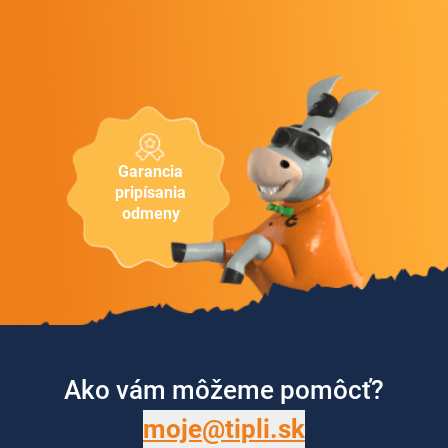
Garancia
pripísania
odmeny
Ako vám môžeme pomôcť?
moje@tipli.sk