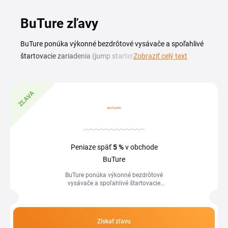
BuTure zľavy
BuTure ponúka výkonné bezdrôtové vysávače a spoľahlivé
štartovacie zariadenia (jump startery) pre auto. S
Zobraziť celý text
aktuálnym BuTure zľavovým kupónom nakúpite vybavenie
pre upratovanie domácnosti aj údržbu vozidla za
výhodnejšiu cenu. Prehľad platných kódov a akcií nájdete
ZĽAVA
na tejto stránke. Či plánujete kúpu tyčového vysávača na
každodenné upratovanie, alebo prenosného boostera pre
prípad vybitej autobatérie, oplatí sa pozrieť ponuku zliav
ešte pred objednávkou. BuTure kupón uplatníte priamo v
Peniaze späť
5 %
v obchode
košíku a celková cena sa po jeho vložení prepočíta. Akcie sa
BuTure
menia priebežne, preto sa pred nákupom vždy pozrite na
BuTure ponúka výkonné bezdrôtové
najnovší prehľad.
vysávače a spoľahlivé štartovacie
zariadenia (jump startery) pre auto. S
aktuálnym BuTure zľavovým
kupónom...
Získať zľavu