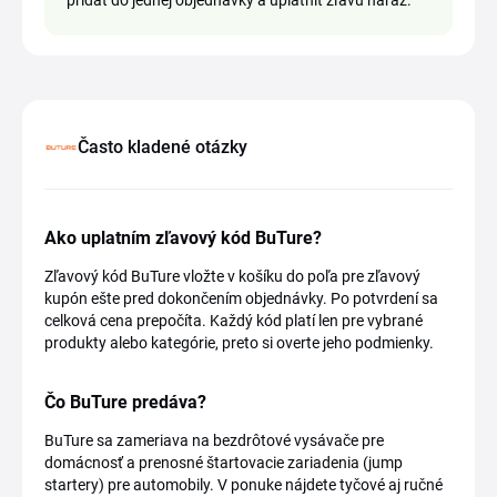
pridať do jednej objednávky a uplatniť zľavu naraz.
Často kladené otázky
Ako uplatním zľavový kód BuTure?
Zľavový kód BuTure vložte v košíku do poľa pre zľavový
kupón ešte pred dokončením objednávky. Po potvrdení sa
celková cena prepočíta. Každý kód platí len pre vybrané
produkty alebo kategórie, preto si overte jeho podmienky.
Čo BuTure predáva?
BuTure sa zameriava na bezdrôtové vysávače pre
domácnosť a prenosné štartovacie zariadenia (jump
startery) pre automobily. V ponuke nájdete tyčové aj ručné