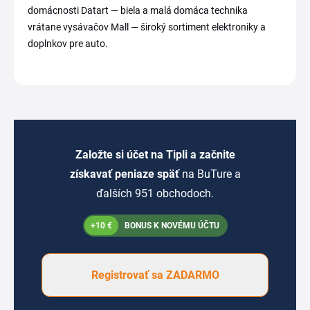
domácnosti Datart — biela a malá domáca technika
vrátane vysávačov Mall — široký sortiment elektroniky a
doplnkov pre auto.
Založte si účet na Tipli a začnite
získavať peniaze späť
na BuTure a
ďalších 951 obchodoch.
+10 €
BONUS K NOVÉMU ÚČTU
Registrovať sa ZADARMO