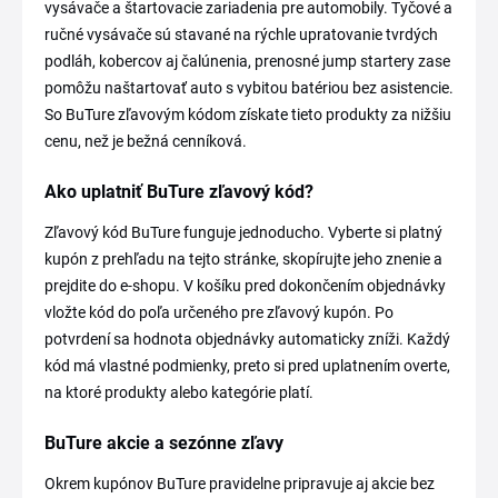
vysávače a štartovacie zariadenia pre automobily. Tyčové a
ručné vysávače sú stavané na rýchle upratovanie tvrdých
podláh, kobercov aj čalúnenia, prenosné jump startery zase
pomôžu naštartovať auto s vybitou batériou bez asistencie.
So BuTure zľavovým kódom získate tieto produkty za nižšiu
cenu, než je bežná cenníková.
Ako uplatniť BuTure zľavový kód?
Zľavový kód BuTure funguje jednoducho. Vyberte si platný
kupón z prehľadu na tejto stránke, skopírujte jeho znenie a
prejdite do e-shopu. V košíku pred dokončením objednávky
vložte kód do poľa určeného pre zľavový kupón. Po
potvrdení sa hodnota objednávky automaticky zníži. Každý
kód má vlastné podmienky, preto si pred uplatnením overte,
na ktoré produkty alebo kategórie platí.
BuTure akcie a sezónne zľavy
Okrem kupónov BuTure pravidelne pripravuje aj akcie bez