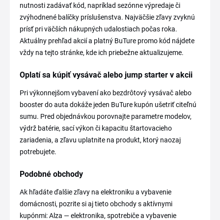
nutnosti zadávať kód, napríklad sezónne výpredaje či
zvýhodnené balíčky príslušenstva. Najväčšie zľavy zvyknú
prísť pri väčších nákupných udalostiach počas roka.
Aktuálny prehľad akcií a platný BuTure promo kód nájdete
vždy na tejto stránke, kde ich priebežne aktualizujeme.
Oplatí sa kúpiť vysávač alebo jump starter v akcii
Pri výkonnejšom vybavení ako bezdrôtový vysávač alebo
booster do auta dokáže jeden BuTure kupón ušetriť citeľnú
sumu. Pred objednávkou porovnajte parametre modelov,
výdrž batérie, sací výkon či kapacitu štartovacieho
zariadenia, a zľavu uplatnite na produkt, ktorý naozaj
potrebujete.
Podobné obchody
Ak hľadáte ďalšie zľavy na elektroniku a vybavenie
domácnosti, pozrite si aj tieto obchody s aktívnymi
kupónmi: Alza — elektronika, spotrebiče a vybavenie