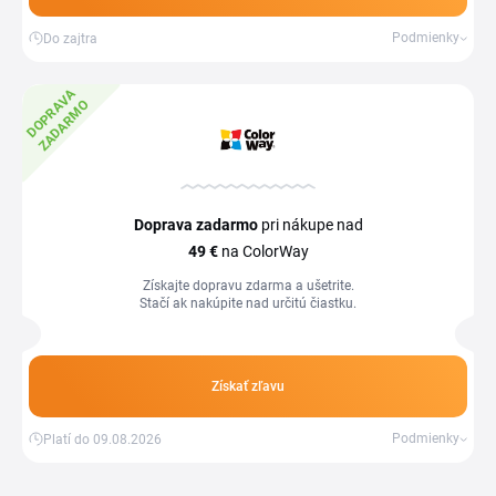
Podmienky
Do zajtra
D
O
P
R
V
A
Z
A
D
A
R
M
A
O
Doprava zadarmo
pri nákupe nad
49 €
na ColorWay
Získajte dopravu zdarma a ušetrite.
Stačí ak nakúpite nad určitú čiastku.
Získať zľavu
Podmienky
Platí do 09.08.2026