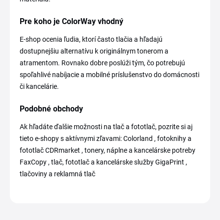
Pre koho je ColorWay vhodný
E-shop ocenia ľudia, ktorí často tlačia a hľadajú
dostupnejšiu alternatívu k originálnym tonerom a
atramentom. Rovnako dobre poslúži tým, čo potrebujú
spoľahlivé nabíjacie a mobilné príslušenstvo do domácnosti
či kancelárie.
Podobné obchody
Ak hľadáte ďalšie možnosti na tlač a fototlač, pozrite si aj
tieto e-shopy s aktívnymi zľavami: Colorland , fotoknihy a
fototlač CDRmarket , tonery, náplne a kancelárske potreby
FaxCopy , tlač, fototlač a kancelárske služby GigaPrint ,
tlačoviny a reklamná tlač