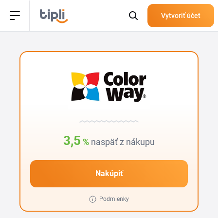
Vytvoriť účet
3,5
%
naspäť z nákupu
Nakúpiť
Podmienky