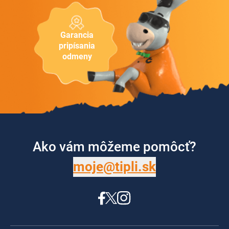
Garancia
pripísania
odmeny
Ako vám môžeme pomôcť?
moje@tipli.sk