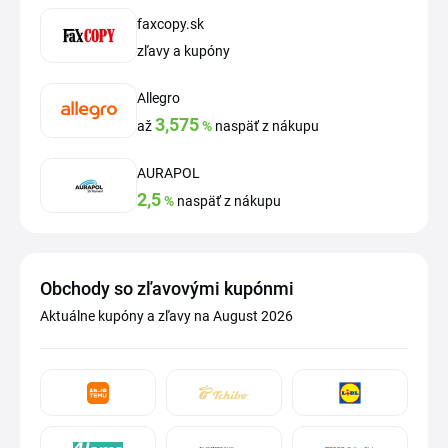
faxcopy.sk
zľavy a kupóny
Allegro
3,575
až
%
naspäť z nákupu
AURAPOL
2,5
%
naspäť z nákupu
Obchody so zľavovými kupónmi
Aktuálne kupóny a zľavy na August 2026