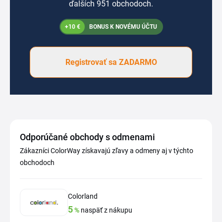
ďalších 951 obchodoch.
+10 €
BONUS K NOVÉMU ÚČTU
Registrovať sa ZADARMO
Odporúčané obchody s odmenami
Zákazníci ColorWay získavajú zľavy a odmeny aj v týchto
obchodoch
Colorland
5
%
naspäť z nákupu