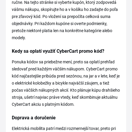
ručne. Na tejto stránke si vyberte kupón, ktorý zodpovedá
vášmu nákupu, skopírujte ho a v košíku ho zadajte do poľa
pre zľavový kód. Po vložení sa prepočíta celková suma
objednávky. Pri každom kupóne si overte podmienky,
pretože niektoré platia len na konkrétne kategórie alebo
modely.
Kedy sa oplatí využiť CyberCart promo kód?
Ponuka kódov sa priebežne mení, preto sa oplatí prehľad
sledovať pred každým väčším nákupom. CyberCart promo
kód najčastejšie pribúda pred sezónou, na jar a v lete, keď je
o elektrické kolobežky a bicykle najväčší záujem, a tiež
počas väčších nákupných akcií. Kto plánuje kúpu drahšieho
stroja, ušetrí najviac práve vtedy, keď skombinuje aktuálnu
CyberCart akciu s platným kódom.
Doprava a doručenie
Elektrická mobilita patrí medzi rozmernejší tovar, preto pri