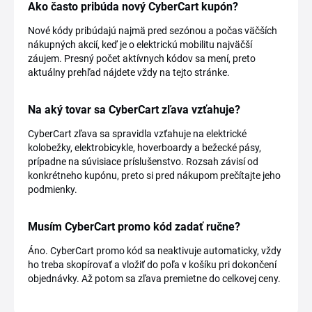
Ako často pribúda nový CyberCart kupón?
Nové kódy pribúdajú najmä pred sezónou a počas väčších
nákupných akcií, keď je o elektrickú mobilitu najväčší
záujem. Presný počet aktívnych kódov sa mení, preto
aktuálny prehľad nájdete vždy na tejto stránke.
Na aký tovar sa CyberCart zľava vzťahuje?
CyberCart zľava sa spravidla vzťahuje na elektrické
kolobežky, elektrobicykle, hoverboardy a bežecké pásy,
prípadne na súvisiace príslušenstvo. Rozsah závisí od
konkrétneho kupónu, preto si pred nákupom prečítajte jeho
podmienky.
Musím CyberCart promo kód zadať ručne?
Áno. CyberCart promo kód sa neaktivuje automaticky, vždy
ho treba skopírovať a vložiť do poľa v košíku pri dokončení
objednávky. Až potom sa zľava premietne do celkovej ceny.