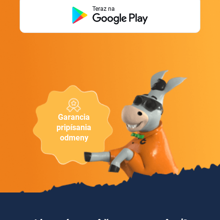
Teraz na
Garancia
pripísania
odmeny