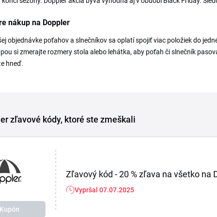
a konci sezóny. Doppler akcia býva výhodná aj v období Black Friday. Sle
re nákup na Doppler
šej objednávke poťahov a slnečníkov sa oplatí spojiť viac položiek do je
pou si zmerajte rozmery stola alebo lehátka, aby poťah či slnečník pasov
te hneď.
er zľavové kódy, ktoré ste zmeškali
Zľavový kód - 20 % zľava na všetko na
Vypršal 07.07.2025
Kupón