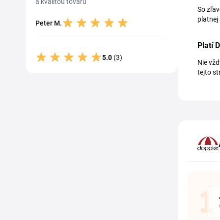
a kvalitou tovaru
So zľav
platnej
Peter M.
Platí 
5.0
(3)
Nie vžd
tejto s