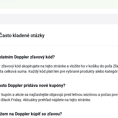
Často kladené otázky
platním Doppler zľavový kód?
 zľavový kód skopírujete na tejto stránke a vložíte ho v košíku do poľa 
ta celková suma. Každý kód platí len pre vybrané produkty alebo kategóri
asto Doppler pridáva nové kupóny?
 kupón a akcie sa najčastejšie objavujú pred letnou sezónou a počas po
o Black Friday. Aktuálny prehľad nájdete na tejto stránke.
žem na Doppler kúpiť so zľavou?