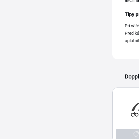
akcií n
Tipy p
Pri väč
Pred kú
uplatni
Doppl