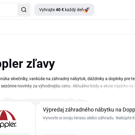
Vyhrajte
40 €
každý deň
pler zľavy
núka slnečníky, vankúše na záhradný nábytok, dáždniky a doplnky pre t
 sezónne novinky za výhodnejšiu cenu. Aktuálne kódy a akcie nájdete na t
proti UV žiareniu, výmenné poťahy, slnečníky aj kvalitné dáždniky do mest
bo hľadáte spoľahlivý dáždnik, s aktuálnou akciou ušetríte na celej objed
Výpredaj záhradného nábytku na Dopp
Vynovte si svoju terasu alebo záhradu. Nakúpte 
za výhodné ceny.