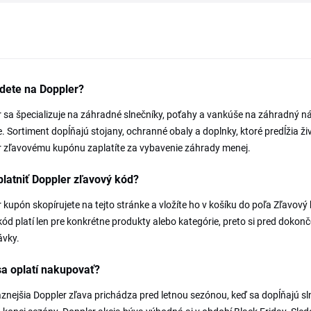
dete na Doppler?
 sa špecializuje na záhradné slnečníky, poťahy a vankúše na záhradný n
e. Sortiment dopĺňajú stojany, ochranné obaly a doplnky, ktoré predĺžia 
 zľavovému kupónu zaplatíte za vybavenie záhrady menej.
latniť Doppler zľavový kód?
 kupón skopírujete na tejto stránke a vložíte ho v košíku do poľa Zľavov
ód platí len pre konkrétne produkty alebo kategórie, preto si pred dok
ávky.
a oplatí nakupovať?
znejšia Doppler zľava prichádza pred letnou sezónou, keď sa dopĺňajú sl