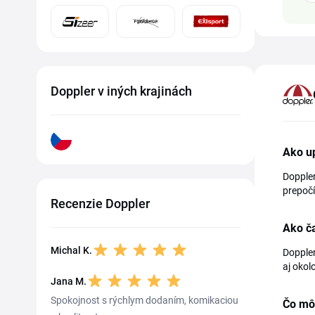
Doppler v iných krajinách
Ako u
Doppler
prepočí
Recenzie Doppler
Ako č
Michal K.
Doppler
aj okol
Jana M.
Spokojnost s rýchlym dodaním, komikaciou
Čo mô