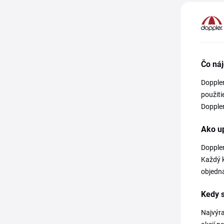
Čo náj
Doppler
použiti
Doppler
Ako up
Doppler
Každý k
objedn
Kedy s
Najvýra