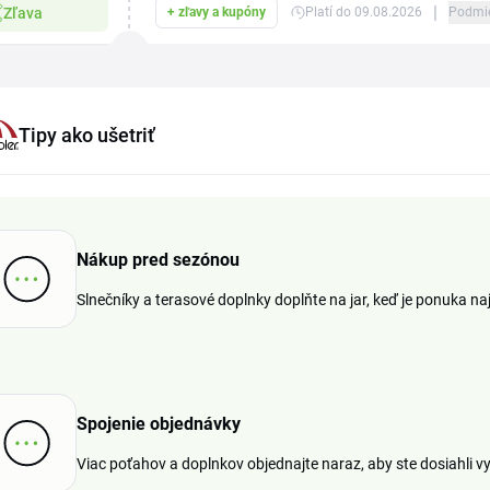
|
Zľava
+ zľavy a kupóny
Platí do 09.08.2026
Podmi
Tipy ako ušetriť
Nákup pred sezónou
Slnečníky a terasové doplnky doplňte na jar, keď je ponuka na
Spojenie objednávky
Viac poťahov a doplnkov objednajte naraz, aby ste dosiahli v