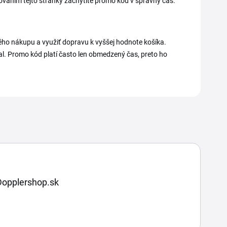
dovaním tejto stránky zachytíte promo kód v správny čas.
dného nákupu a využiť dopravu k vyššej hodnote košíka.
al. Promo kód platí často len obmedzený čas, preto ho
 Dopplershop.sk