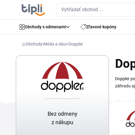
Obchody s odmenami
Zľavové kupóny
Obchody
Móda a obuv
Doppler
Dop
Doppler po
záhradu aj
Slnečníky 
terase ale
Bez odmeny
z nákupu