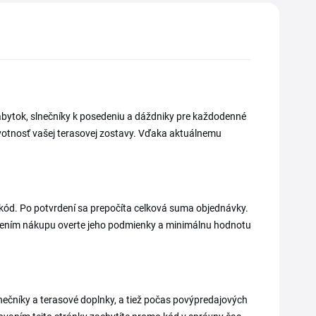
ábytok, slnečníky k posedeniu a dáždniky pre každodenné
životnosť vašej terasovej zostavy. Vďaka aktuálnemu
ý kód. Po potvrdení sa prepočíta celková suma objednávky.
ončením nákupu overte jeho podmienky a minimálnu hodnotu
nečníky a terasové doplnky, a tiež počas povýpredajových