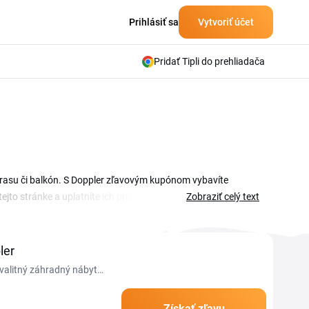
Prihlásiť sa
Vytvoriť účet
Pridať Tipli do prehliadača
erasu či balkón. S Doppler zľavovým kupónom vybavíte
ejto stránke a uplatníte ich priamo v košíku e-shopu.
Zobraziť celý text
a tvoria jadro sortimentu. Či už zariaďujete posedenie na
návke.
ler
kvalitný záhradný nábytok
Získať zľavu