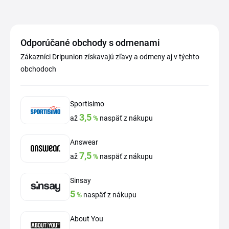
Odporúčané obchody s odmenami
Zákazníci Dripunion získavajú zľavy a odmeny aj v týchto
obchodoch
Sportisimo
3,5
až
%
naspäť z nákupu
Answear
7,5
až
%
naspäť z nákupu
Sinsay
5
%
naspäť z nákupu
About You