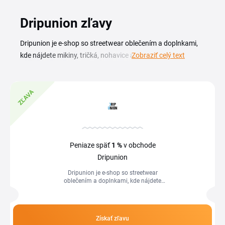
Dripunion zľavy
Dripunion je e-shop so streetwear oblečením a doplnkami,
kde nájdete mikiny, tričká, nohavice aj štýlové kúsky pre
Zobraziť celý text
každodenné nosenie. S Dripunion zľavovým kupónom z
tejto stránky nakúpite obľúbené modely za výhodnejšiu
cenu. Aktuálny prehľad kódov a akcií máte vždy po ruke
ZĽAVA
pred dokončením objednávky. Ak hľadáte konkrétny strih
alebo farbu, oplatí sa sledovať sezónne akcie a novinky.
Platný Dripunion kupón zadáte priamo v košíku a hneď
uvidíte upravenú sumu. Tak získate kompletný streetwear
Peniaze späť
1 %
v obchode
outfit za menej, než ste pôvodne plánovali minúť.
Dripunion
Dripunion je e-shop so streetwear
oblečením a doplnkami, kde nájdete
mikiny, tričká, nohavice aj štýlové kúsky
pre každodenné nosenie. S Dripunion...
Získať zľavu