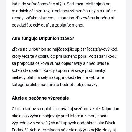
ladia do voľnočasového štýlu. Sortiment cieli najmä na
mladších zákazníkov, ktorí chcú výrazné strihy a aktuálne
trendy. Vďaka platnému Dripunion zľavovému kupónu si
poskladáte celý outfit a zaplatíte menej.
Ako funguje Dripunion zľava?
Zľava na Dripunion sa najčastejšie uplatní cez zľavový kód,
ktorý vložíte v košíku do príslušného poľa. Po zadaní kódu
sa prepočíta celková suma objednávky a hneď uvidíte,
koľko ste ušetrili. Každý kupón má svoje podmienky,
niekedy platí na celý nákup, inokedy len na vybrané
kategórie alebo nad určitú hodnotu objednávky.
Akcie a sezónne výpredaje
Okrem kódov sa oplatí sledovať aj sezónne akcie. Dripunion
akcia sa zvyčajne objavuje pred letom a zimou, počas
výpredajov a vo veľkých nákupných obdobiach ako Black
Friday. V týchto termínoch nájdete najvýraznejšie zľavy aj