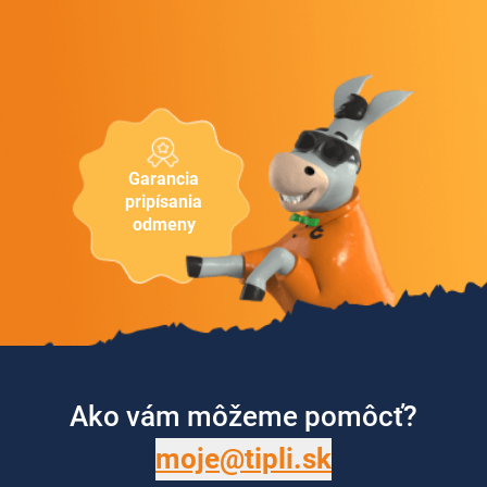
Garancia
pripísania
odmeny
Ako vám môžeme pomôcť?
moje@tipli.sk