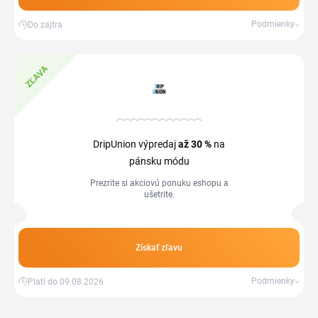
Podmienky
Do zajtra
ZĽAVA
DripUnion výpredaj
až 30 %
na
pánsku módu
Prezrite si akciovú ponuku eshopu a
ušetrite.
Získať zľavu
Podmienky
Platí do 09.08.2026