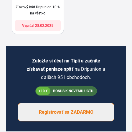
Zľavový kód Dripunion 10 %
na všetko
Vypršal 28.02.2025
Založte si účet na Tipli a začnite
získavať peniaze späť
na Dripunion a
ďalších 951 obchodoch.
+10 €
BONUS K NOVÉMU ÚČTU
Registrovať sa ZADARMO