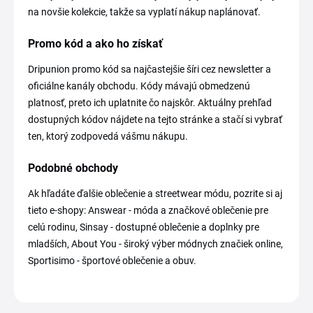
na novšie kolekcie, takže sa vyplatí nákup naplánovať.
Promo kód a ako ho získať
Dripunion promo kód sa najčastejšie šíri cez newsletter a
oficiálne kanály obchodu. Kódy mávajú obmedzenú
platnosť, preto ich uplatnite čo najskôr. Aktuálny prehľad
dostupných kódov nájdete na tejto stránke a stačí si vybrať
ten, ktorý zodpovedá vášmu nákupu.
Podobné obchody
Ak hľadáte ďalšie oblečenie a streetwear módu, pozrite si aj
tieto e-shopy: Answear - móda a značkové oblečenie pre
celú rodinu, Sinsay - dostupné oblečenie a doplnky pre
mladších, About You - široký výber módnych značiek online,
Sportisimo - športové oblečenie a obuv.