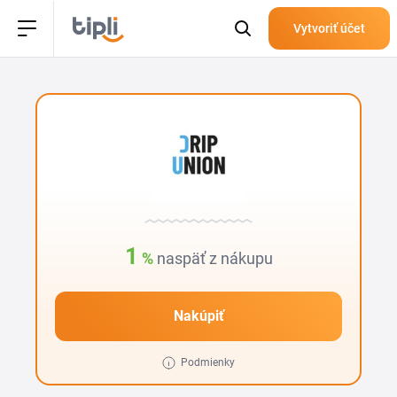
Vytvoriť účet
1
%
naspäť z nákupu
Nakúpiť
Podmienky