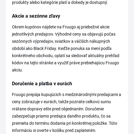
produkty alebo kategórie platí a dokedy je dostupný.
Akcie a sezónne zľavy
Okrem kupónov nájdete na Fruugo aj priebežné akcie
jednotlivých predajcov. Výhodné ceny sa objavujú počas
sezónnych výpredajov, sviatkov a väčších nákupných
období ako Black Friday. Keďže ponuka sa mení podľa
konkrétneho obchodu, oplatí sa sledovať aktuálny prehľad
kódov na tejto stránke a využiť práve prebiehajúcu Fruugo
akciu.
Doručenie a platba v eurách
Fruugo prepája kupujúcich s medzinárodnými predajcami a
ceny zobrazuje v eurách, takže poznáte celkovú sumu
vrátane dopravy ešte pred objednaním. Doručenie
zabezpečuje priamo predajca daného produktu, čo sa
premieta do termínu dodania pri konkrétnej položke. Túto
informáciu si overte v košíku pred zaplatením.