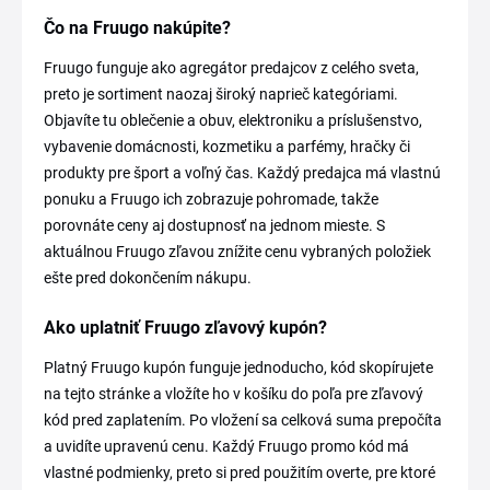
Čo na Fruugo nakúpite?
Fruugo funguje ako agregátor predajcov z celého sveta,
preto je sortiment naozaj široký naprieč kategóriami.
Objavíte tu oblečenie a obuv, elektroniku a príslušenstvo,
vybavenie domácnosti, kozmetiku a parfémy, hračky či
produkty pre šport a voľný čas. Každý predajca má vlastnú
ponuku a Fruugo ich zobrazuje pohromade, takže
porovnáte ceny aj dostupnosť na jednom mieste. S
aktuálnou Fruugo zľavou znížite cenu vybraných položiek
ešte pred dokončením nákupu.
Ako uplatniť Fruugo zľavový kupón?
Platný Fruugo kupón funguje jednoducho, kód skopírujete
na tejto stránke a vložíte ho v košíku do poľa pre zľavový
kód pred zaplatením. Po vložení sa celková suma prepočíta
a uvidíte upravenú cenu. Každý Fruugo promo kód má
vlastné podmienky, preto si pred použitím overte, pre ktoré