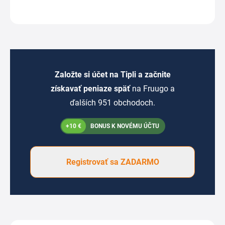
Založte si účet na Tipli a začnite
získavať peniaze späť
na Fruugo a
ďalších 951 obchodoch.
+10 €
BONUS K NOVÉMU ÚČTU
Registrovať sa ZADARMO