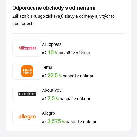
Odporúčané obchody s odmenami
Zákazníci Fruugo získavajú zľavy a odmeny aj v týchto
obchodoch
AliExpress
10
až
%
naspäť z nákupu
Temu
22,5
až
%
naspäť z nákupu
About You
7,5
až
%
naspäť z nákupu
Allegro
3,575
až
%
naspäť z nákupu