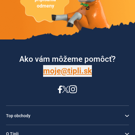
odmeny
Ako vám môžeme pomôcť?
moje@tipli.sk
Top obchody
O Tipli