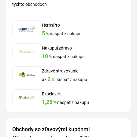
týchto obchodoch
HerbsPro
5
%
naspäť z nákupu
Nakupuj zdravo
10
%
naspäť z nákupu
Zdravé stravovanie
2
až
%
naspäť z nákupu
Ekočlovek
1,25
%
naspäť z nákupu
Obchody so zľavovými kupónmi