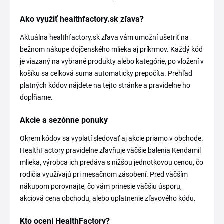
Ako využiť healthfactory.sk zľava?
Aktuálna healthfactory.sk zľava vám umožní ušetriť na
bežnom nákupe dojčenského mlieka aj príkrmov. Každý kód
je viazaný na vybrané produkty alebo kategórie, po vložení v
košíku sa celková suma automaticky prepočíta. Prehľad
platných kódov nájdete na tejto stránke a pravidelne ho
dopĺňame.
Akcie a sezónne ponuky
Okrem kódov sa vyplatí sledovať aj akcie priamo v obchode.
HealthFactory pravidelne zľavňuje väčšie balenia Kendamil
mlieka, výrobca ich predáva s nižšou jednotkovou cenou, čo
rodičia využívajú pri mesačnom zásobení. Pred väčším
nákupom porovnajte, čo vám prinesie väčšiu úsporu,
akciová cena obchodu, alebo uplatnenie zľavového kódu.
Kto ocení HealthFactory?