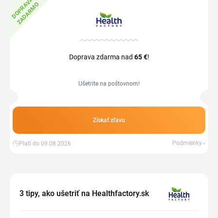
D
O
P
R
V
A
Z
A
D
A
R
M
A
O
Doprava zdarma nad
65 €
!
Ušetrite na poštovnom!
Získať zľavu
Podmienky
Platí do 09.08.2026
3 tipy, ako ušetriť na Healthfactory.sk