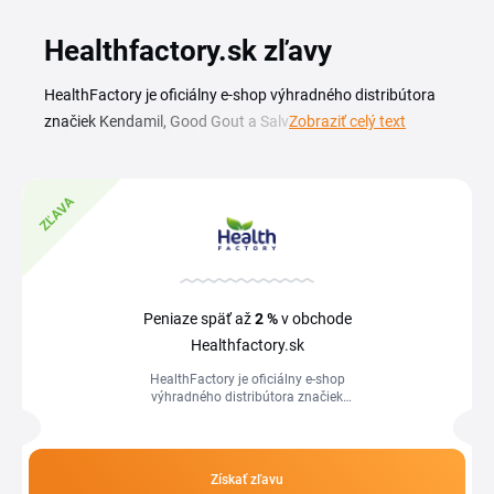
Healthfactory.sk zľavy
HealthFactory je oficiálny e-shop výhradného distribútora
značiek Kendamil, Good Gout a Salvest. Nájdete tu
Zobraziť celý text
dojčenské mlieka, detské príkrmy a kvalitné potraviny od
overených výrobcov pre celú rodinu. S aktuálnym
healthfactory.sk zľavovým kupónom nakúpite tieto
ZĽAVA
produkty za výhodnejšiu cenu. Na tejto stránke pravidelne
pridávame nové kódy a akcie obchodu. Stačí si vybrať
platný healthfactory.sk kupón , skopírovať ho a vložiť pri
dokončení objednávky. Sledujte prehľad kódov, aby vám
Peniaze späť až
2 %
v obchode
neunikla žiadna zľava na obľúbené detské a zdravé
Healthfactory.sk
potraviny.
HealthFactory je oficiálny e-shop
výhradného distribútora značiek
Kendamil, Good Gout a Salvest. Nájdete
tu dojčenské mlieka, detské príkrmy a...
Získať zľavu