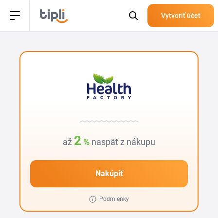
Vytvoriť účet
2
až
%
naspäť z nákupu
Nakúpiť
Podmienky