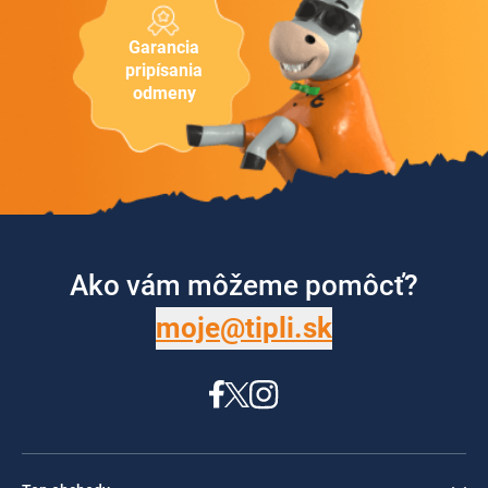
Garancia
pripísania
odmeny
Ako vám môžeme pomôcť?
moje@tipli.sk