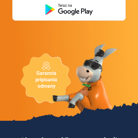
Teraz na
Garancia
pripísania
odmeny