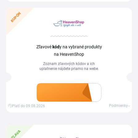
KUPÓN
Zľavové
kód
y na vybrané produkty
na HeavenShop
Zoznam zľavových kódov a ich
uplatnenie nájdete priamo na webe.
Získať kupón
Podmienky
Platí do 09.08.2026
ZĽAVA