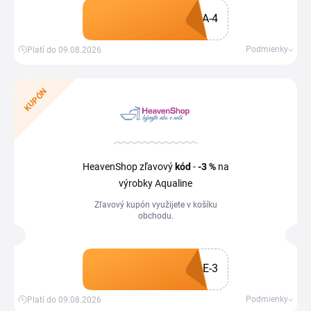
A-4
Získať kupón
Podmienky
Platí do 09.08.2026
KUPÓN
HeavenShop zľavový
kód
-
-3 %
na
výrobky Aqualine
Zľavový kupón využijete v košíku
obchodu.
E-3
Získať kupón
Podmienky
Platí do 09.08.2026