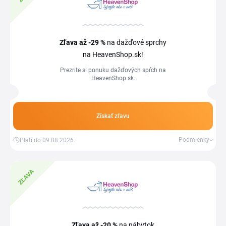
Zľava
až -29 %
na dažďové sprchy
na HeavenShop.sk!
Prezrite si ponuku dažďových spŕch na
HeavenShop.sk.
Získať zľavu
Podmienky
Platí do 09.08.2026
ZĽAVA
Zľava
až -20 %
na nábytok