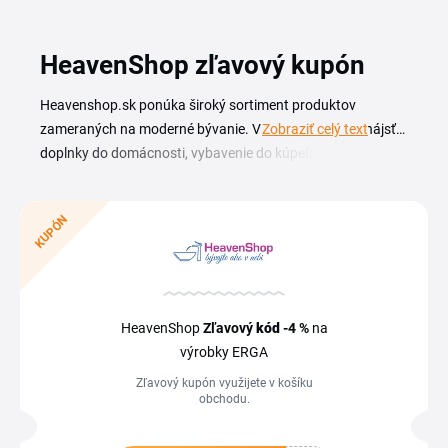
HeavenShop zľavový kupón
Heavenshop.sk ponúka široký sortiment produktov
zameraných na moderné bývanie. V e-shope môžete nájsť
Zobraziť celý text
doplnky do domácnosti, vybavenie do kúpeľne, nové
sedacie súpravy do obyvačky či posteľnú bielizeň a
množstvo ďalších zaujímavých položiek. Ak chcete ušetriť,
KUPÓN
určite si pozrite aktuálne
HeavenShop zľavy
, ktoré vám
umožnia nakúpiť výhodnejšie. E-shop pravidelne prináša
akcie a špeciálne ponuky, ktoré vám pomôžu získať vaše
obľúbené produkty za lepšiu cenu.
HeavenShop
Zľavový
kód
-4 %
na
výrobky ERGA
Zľavový kupón využijete v košíku
obchodu.