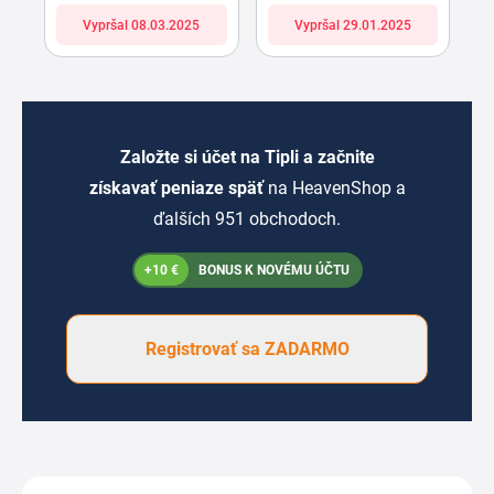
Vypršal 08.03.2025
Vypršal 29.01.2025
Založte si účet na Tipli a začnite
získavať peniaze späť
na HeavenShop a
ďalších 951 obchodoch.
+10 €
BONUS K NOVÉMU ÚČTU
Registrovať sa ZADARMO