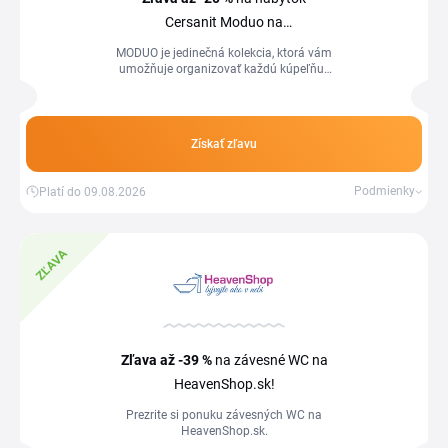
Cersanit Moduo na
HeavenShop.sk!
MODUO je jedinečná kolekcia, ktorá vám
umožňuje organizovať každú kúpeľňu -
od priestranných kúpeľňových
showroomov až po malé toalety.
Pozostáva z veľmi rozsiahlej časti
nábytku, nábytkových umývadiel a
Získať zľavu
záchodových výrobkov. Dostupná škála
riešení umožňuje zvládnuť naozaj
náročné, poddimenzované priestory,
Podmienky
Platí do 09.08.2026
príp. miestnosti so zlými proporciami.
ZĽAVA
Zľava
až -39 %
na závesné WC na
HeavenShop.sk!
Prezrite si ponuku závesných WC na
HeavenShop.sk.