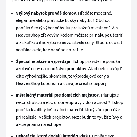
Štýlový nábytok pre váš domov
. Hľadáte moderné,
elegantné alebo praktické kúsky nábytku? Obchod
ponúka široký výber nábytku pre každú miestnosť. A s
HeavenShop zľavovým kódom môžete pri nákupe ušetriť
a získať kvalitné vybavenie za skvelé ceny. Stačí sledovať
sociálne siete, kde nanňho natrafíte.
Špeciálne akcie a výpredaje
. Eshop pravidelne ponúka
akciové ceny na množstvo produktov. Ak chcete nakúpiť
ešte výhodnejšie, skombinujte výpredajové ceny s
HeavenShop kupónom a užívajte si extra úspory.
Inštalačný materiál pre domácich majstrov
. Plánujete
rekonštrukciu alebo drobné úpravy v domácnosti? Eshop
ponúka kvalitný inštalačný materiál, ktorý vám pomôže
pri realizácii vašich projektov. Nezabudnite využiť zľavy a
akcie priamo na eshope.
Dekorácie, ktoré dodajú interiéru dušu
. Doplňte svoj