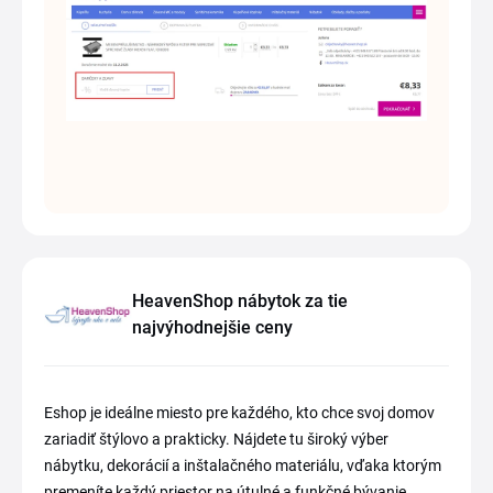
HeavenShop nábytok za tie
najvýhodnejšie ceny
Eshop je ideálne miesto pre každého, kto chce svoj domov
zariadiť štýlovo a prakticky. Nájdete tu široký výber
nábytku, dekorácií a inštalačného materiálu, vďaka ktorým
premeníte každý priestor na útulné a funkčné bývanie.