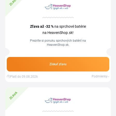
ZĽAVA
Zľava
až -32 %
na sprchové batérie
na HeavenShop.sk!
Prezrite si ponuku sprchových batérií na
HeavenShop.sk.
Získať zľavu
Podmienky
Platí do 09.08.2026
ZĽAVA