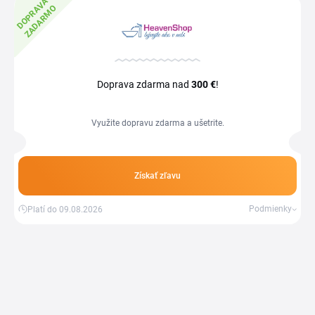
D
O
P
R
V
A
Z
A
D
A
R
M
A
O
Doprava zdarma nad
300 €
!
Využite dopravu zdarma a ušetrite.
Získať zľavu
Podmienky
Platí do 09.08.2026