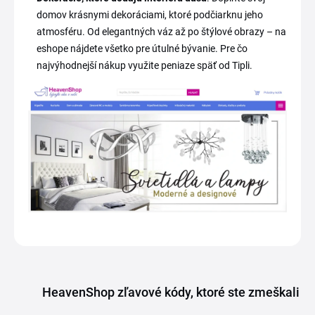
domov krásnymi dekoráciami, ktoré podčiarknu jeho
atmosféru. Od elegantných váz až po štýlové obrazy – na
eshope nájdete všetko pre útulné bývanie. Pre čo
najvýhodnejší nákup využite peniaze späť od Tipli.
HeavenShop zľavové kódy, ktoré ste zmeškali