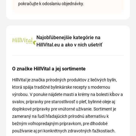
pokračujte k odoslaniu objednávky.
Najobľúbenejšie kategórie na
HillVital.eu a ako v nich ušetriť
O značke HillVital a jej sortimente
HillVital je značka prírodných produktov z liečivých bylín,
ktorá spája tradičné bylinkárske recepty s modernou
výrobou. V ponuke nájdete masti a krémy na bolesti kĺbov a
svalov, prípravky pre starostlivosť o pleť, bylinné oleje aj
doplnkové prípravky pre vnútorné užívanie. Sortiment je
zameraný na ľudí hľadajúcich prírodnú alternatívu k
bežným voľnopredajným prípravkom, pre dlhodobé
používanie aj pri konkrétnych zdravotných ťažkostiach.