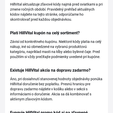
HillVital aktualizuje zľavové kódy najmä pred sviatkami a pri
zmene ročných období. Pravidelný prehľad aktuálnych
kódov nájdete na tejto stránke, odporúčame ho
skontrolovať pred každou objednávkou.
Platí HillVital kupón na celý sortiment?
Závisí od konkrétneho kupónu. Niektoré kódy platia na celý
nákup, iné sú obmedzené na vybranú produktovú
kategóriu, napríklad masti na kĺby alebo bylinné čaje. Pred
použitím si vždy prečítajte podmienky uvedené pri kupóne.
Existuje HillVital akcia na dopravu zadarmo?
Áno, pri dosiahnutí stanovenej hodnoty objednávky ponúka
HillVital doručenie bez poplatku. Presnú hranicu pre
dopravu zadarmo nájdete v košíku alebo v sekcii s
informáciami o doručenie. Akcia sa dá kombinovať s
aktívnym zľavovým kódom.
Funguje HillVital promo kód aj na zľavnené