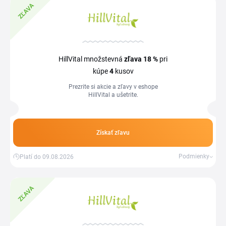
ZĽAVA
HillVital množstevná
zľava
18 %
pri
kúpe
4
kusov
Prezrite si akcie a zľavy v eshope
HillVital a ušetrite.
Získať zľavu
Podmienky
Platí do 09.08.2026
ZĽAVA