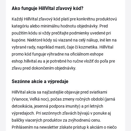
Ako funguje HillVital zľavový kód?
Každý HillVital zľavový kód platí pre konkrétnu produktovú
kategóriu alebo minimálnu hodnotu objednávky. Pred
použitím kódu si vždy prečítajte podmienky uvedené pri
kupóne. Niektoré kódy sú viazané na celý nákup, iné len na
vybrané rady, napríklad masti, čaje či kozmetika. HillVital
promo kód funguje výhradne na oficiálnom eshope
eshop.hillvital.eu a je potrebné ho ručne vložiť do poľa pre
zľavu pred dokončením objednávky.
Sezónne akcie a výpredaje
HillVital akcia sa najčastejšie objavuje pred sviatkami
(Vianoce, Veľká noc), počas zmeny ročných období (jarná
detoxikácia, jesenná podpora imunity) a pri letných
výpredajoch. Pri sezónnych zľavách bývajú v ponuke aj
balíčky viacerých produktov za zvýhodnenú cenu.
Prihlásením na newsletter získate prístup k akciám o niečo