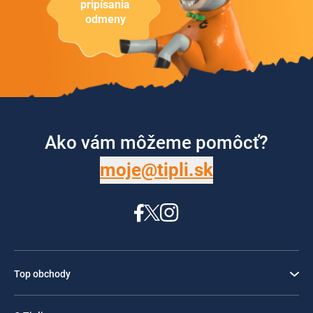
pripísania
odmeny
Ako vám môžeme pomôcť?
moje@tipli.sk
Top obchody