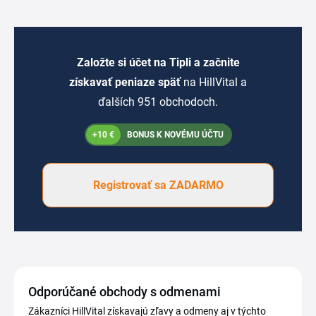
Založte si účet na Tipli a začnite
získavať peniaze späť
na HillVital a
ďalších 951 obchodoch.
+10 €
BONUS K NOVÉMU ÚČTU
Registrovať sa ZADARMO
Odporúčané obchody s odmenami
Zákazníci HillVital získavajú zľavy a odmeny aj v týchto