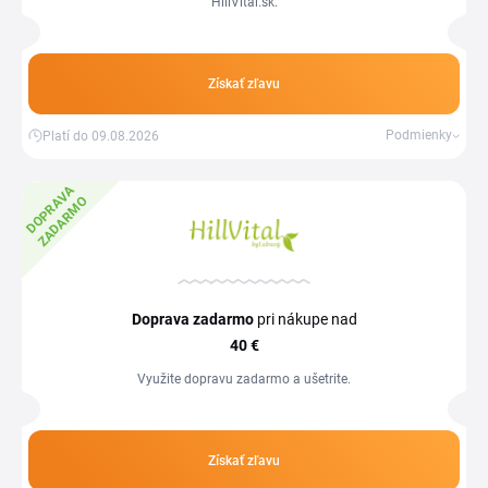
HillVital.sk.
Získať zľavu
Podmienky
Platí do 09.08.2026
D
O
P
R
V
A
Z
A
D
A
R
M
A
O
Doprava zadarmo
pri nákupe nad
40 €
Využite dopravu zadarmo a ušetrite.
Získať zľavu