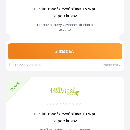
HillVital množstevná
zľava
15 %
pri
kúpe
3
kusov
Prezrite si zľavy v eshope HillVital a
ušetrite.
Získať zľavu
Podmienky
Platí do 09.08.2026
ZĽAVA
HillVital množstevná
zľava
13 %
pri
kúpe
2
kusov