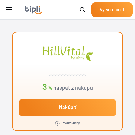
Vytvoriť účet
3
%
naspäť z nákupu
Nakúpiť
Podmienky