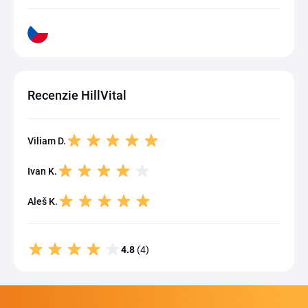
Recenzie HillVital
Viliam D.
Ivan K.
Aleš K.
4.8
(4)