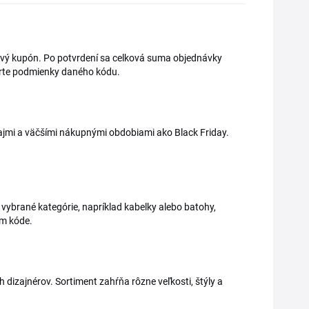
avový kupón. Po potvrdení sa celková suma objednávky
erte podmienky daného kódu.
ajmi a väčšími nákupnými obdobiami ako Black Friday.
 vybrané kategórie, napríklad kabelky alebo batohy,
om kóde.
izajnérov. Sortiment zahŕňa rôzne veľkosti, štýly a