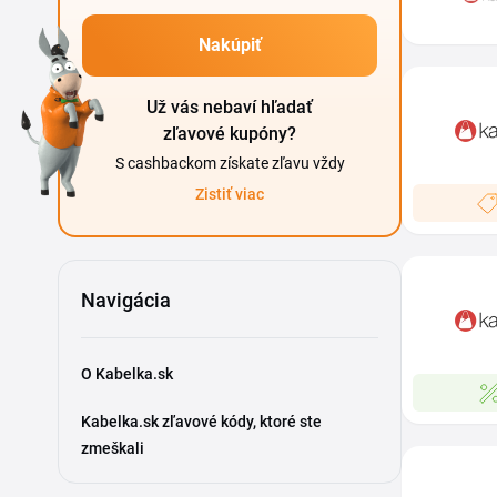
Nakúpiť
Už vás nebaví hľadať
zľavové kupóny?
S cashbackom získate zľavu vždy
Zistiť viac
Navigácia
O Kabelka.sk
Kabelka.sk zľavové kódy, ktoré ste
zmeškali