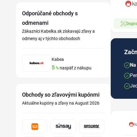
Odporúčané obchody s
odmenami
Dopr
Zákazníci Kabelka.sk získavajú zľavy a
odmeny aj v týchto obchodoch
Začn
Kabea
Na
5
%
naspäť z nákupu
Pen
Je
Obchody so zľavovými kupónmi
Aktuálne kupóny a zľavy na August 2026