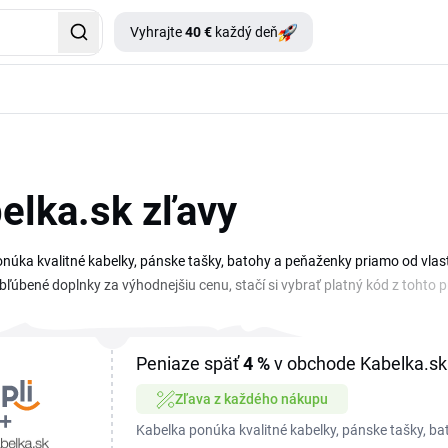
Vyhrajte
40 €
každý deň
elka.sk zľavy
núka kvalitné kabelky, pánske tašky, batohy a peňaženky priamo od vl
bľúbené doplnky za výhodnejšiu cenu, stačí si vybrať platný kód z tohto p
ajúce akcie a sezónne zľavy, vďaka ktorým ušetríte na nákupe módnych d
alebo praktický batoh, oplatí sa pozrieť na dostupné možnosti úspor eš
ť s výberom z širokého sortimentu dizajnérskych modelov, takže za rovna
Peniaze späť
4 %
v obchode Kabelka.sk
eme priebežne, preto sa sem pred nákupom vždy oplatí vrátiť.
Zľava z každého nákupu
Kabelka ponúka kvalitné kabelky, pánske tašky, b