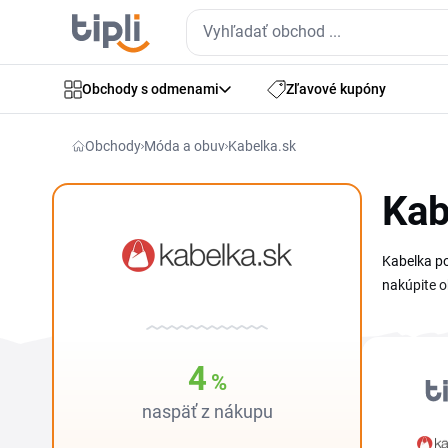
Obchody s odmenami
Zľavové kupóny
Obchody
Móda a obuv
Kabelka.sk
Kab
Kabelka po
nakúpite o
aj prebieh
peňaženku 
skombinova
4
%
aktualizuj
naspäť z nákupu