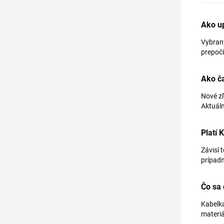
Ako u
Vybraný
prepočí
Ako č
Nové zľ
Aktuáln
Platí 
Závisí 
prípadn
Čo sa 
Kabelka
materiá