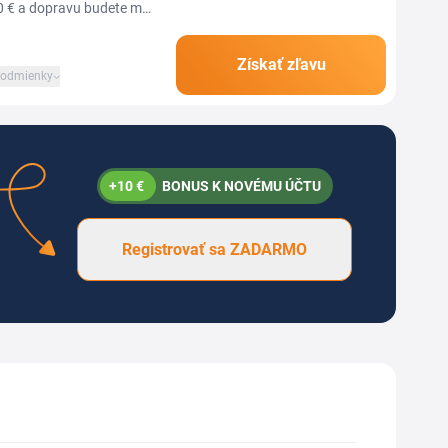
0 € a dopravu budete mať
Získať zľavu
odmienky
+10 €
BONUS K NOVÉMU ÚČTU
Registrovať sa ZADARMO