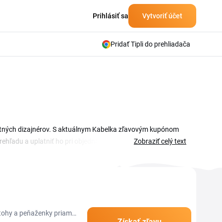
Prihlásiť sa
Vytvoriť účet
Pridať Tipli do prehliadača
astných dizajnérov. S aktuálnym Kabelka zľavovým kupónom
rehľadu a uplatniť ho pri objednávke. Na tejto stránke nájdete
Zobraziť celý text
oplnkov. Či hľadáte priestrannú dámsku kabelku, elegantnú
te pred dokončením objednávky. Kabelka zľava sa dá
ké peniaze získate viac. Prehľad platných kódov a akcií
atohy a peňaženky priamo
Získať zľavu