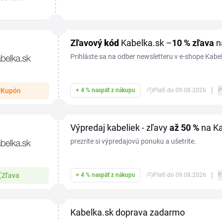
od vlastných dizajnérov. S aktuálnym Kabelka z
nakúpite...
Zľavový
kód
Kabelka.sk –
10 %
zľava
n
Prihláste sa na odber newsletteru v e-shope Kabel
% na prvý nákup. Zľavový kupón využijete v koší
|
Kupón
+ 4 % naspäť z nákupu
Platí do 09.08.2026
P
Výpredaj kabeliek - zľavy
až 50 %
na Ka
prezrite si výpredajovú ponuku a ušetrite.
|
Zľava
+ 4 % naspäť z nákupu
Platí do 09.08.2026
P
Kabelka.sk doprava zadarmo