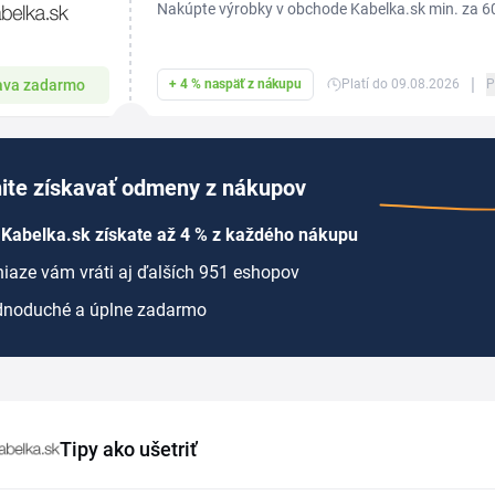
Nakúpte výrobky v obchode Kabelka.sk min. za 6
úplne ZADARMO!
|
ava zadarmo
+ 4 % naspäť z nákupu
Platí do 09.08.2026
P
ite získavať odmeny z nákupov
 Kabelka.sk získate až 4 % z každého nákupu
iaze vám vráti aj ďalších 951 eshopov
dnoduché a úplne zadarmo
Tipy ako ušetriť