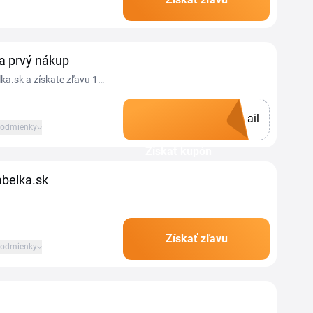
ľavovým kupónom
a prvý nákup
ka.sk a získate zľavu 10
ku obchodu.
ail
odmienky
Získať kupón
belka.sk
Získať zľavu
odmienky