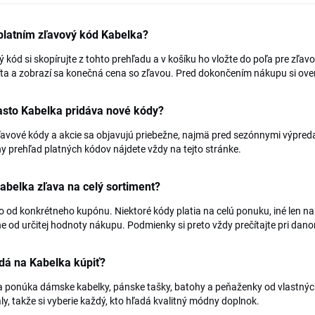
platním zľavový kód Kabelka?
 kód si skopírujte z tohto prehľadu a v košíku ho vložte do poľa pre zľ
ta a zobrazí sa konečná cena so zľavou. Pred dokončením nákupu si ov
asto Kabelka pridáva nové kódy?
avové kódy a akcie sa objavujú priebežne, najmä pred sezónnymi výpred
y prehľad platných kódov nájdete vždy na tejto stránke.
Kabelka zľava na celý sortiment?
to od konkrétneho kupónu. Niektoré kódy platia na celú ponuku, iné len na
e od určitej hodnoty nákupu. Podmienky si preto vždy prečítajte pri dan
dá na Kabelka kúpiť?
 ponúka dámske kabelky, pánske tašky, batohy a peňaženky od vlastných d
ly, takže si vyberie každý, kto hľadá kvalitný módny doplnok.