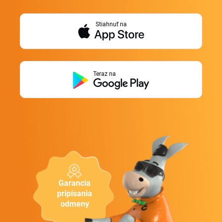
Stiahnuť na
Teraz na
Garancia
pripísania
odmeny