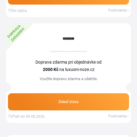
Podmienky
Do zajtra
D
O
P
R
V
A
Z
A
D
A
R
M
A
O
Doprava zdarma pri objednávke od
2000 Kč
na luxusni-noze.cz
Využite dopravu zdarma a ušetrite.
Získať zľavu
Podmienky
Platí do 09.08.2026