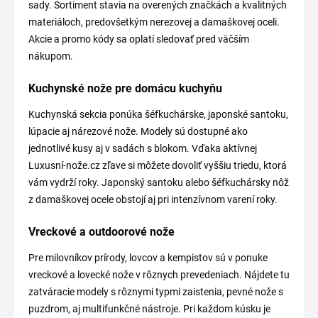
sady. Sortiment stavia na overených značkách a kvalitných
materiáloch, predovšetkým nerezovej a damaškovej oceli.
Akcie a promo kódy sa oplatí sledovať pred väčším
nákupom.
Kuchynské nože pre domácu kuchyňu
Kuchynská sekcia ponúka šéfkuchárske, japonské santoku,
lúpacie aj nárezové nože. Modely sú dostupné ako
jednotlivé kusy aj v sadách s blokom. Vďaka aktívnej
Luxusní-nože.cz zľave si môžete dovoliť vyššiu triedu, ktorá
vám vydrží roky. Japonský santoku alebo šéfkuchársky nôž
z damaškovej ocele obstojí aj pri intenzívnom varení roky.
Vreckové a outdoorové nože
Pre milovníkov prírody, lovcov a kempistov sú v ponuke
vreckové a lovecké nože v rôznych prevedeniach. Nájdete tu
zatváracie modely s rôznymi typmi zaistenia, pevné nože s
puzdrom, aj multifunkčné nástroje. Pri každom kúsku je