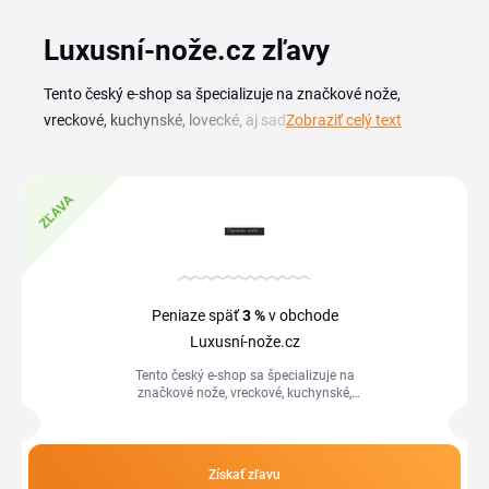
Luxusní-nože.cz zľavy
Tento český e-shop sa špecializuje na značkové nože,
vreckové, kuchynské, lovecké, aj sady nožov vhodné ako
Zobraziť celý text
darček. Sortiment zahŕňa modely od popredných výrobcov
a so Luxusní-nože.cz zľavovým kupónom nakúpite vybraný
kúsok za výhodnejšiu cenu. Aktuálne kupóny, promo kódy a
ZĽAVA
akcie pravidelne aktualizujeme. Vybraný kód skopírujte a
vložte v košíku Luxusní-nože.cz do poľa pre zľavový kód
ešte pred dokončením nákupu. Tak nakúpite prémiový nôž
od overených výrobcov za nižšiu cenu.
Peniaze späť
3 %
v obchode
Luxusní-nože.cz
Tento český e-shop sa špecializuje na
značkové nože, vreckové, kuchynské,
lovecké, aj sady nožov vhodné ako
darček. Sortiment zahŕňa modely od...
Získať zľavu