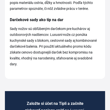
popis materiálu ostria, dĺžky a hmotnosti. Podľa týchto
parametrov spoznáte, či nôž zvládne prácu v teréne.
Darčekové sady ako tip na dar
Sady nožov sú obľúbeným darčekom pre kuchárov aj
outdoorových nadšencov. Luxusní-nože.cz ponúka
kuchynské sady s blokom, cestovné sady aj kombinované
darčekové balenia. Pri použití aktuálneho promo kódu
získate cenovo dostupnejší darček bez kompromisu na
kvalite, vhodný na narodeniny, sťahovanie aj svadobné
dary.
Založte si účet na Tipli a začnite