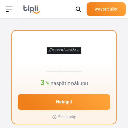
Vytvoriť účet
3
%
naspäť z nákupu
Nakúpiť
Podmienky