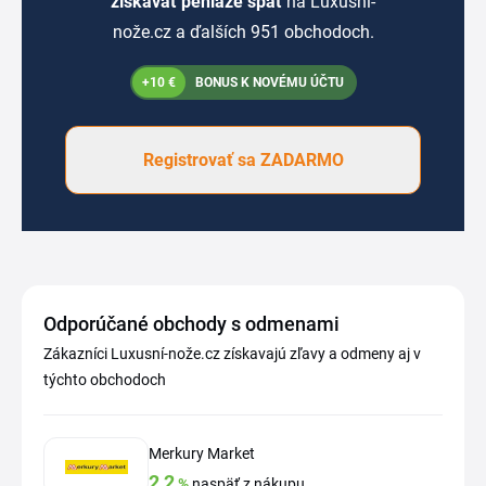
získavať peniaze späť
na Luxusní-
nože.cz a ďalších 951 obchodoch.
+10 €
BONUS K NOVÉMU ÚČTU
Registrovať sa ZADARMO
Odporúčané obchody s odmenami
Zákazníci Luxusní-nože.cz získavajú zľavy a odmeny aj v
týchto obchodoch
Merkury Market
2,2
%
naspäť z nákupu