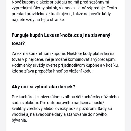
Nové kupóny a akcie pribúdajú najmä pred sezónnymi
výpredajmi, Čierny piatok, Vianoce a letné výpredaje. Tento
prehľad pravidelne aktualizujeme, takže najnovšie kódy
nájdete vždy na tejto stránke.
Funguje kupón Luxusní-nože.cz aj na zľavnený
tovar?
Záleží na konkrétnom kupóne. Niektoré kódy platia len na
tovar v plnej cene, iné je možné kombinovať s výpredajom.
Podmienky si vždy overte pri jednotlivom kupóne a v košíku,
kde sa zľava prepočíta hneď po vložení kódu.
Aký nôž si vybrať ako darček?
Pre kuchára je univerzálnou voľbou šéfkuchársky nôž alebo
sada s blokom. Pre outdoorového nadšenca poslúži
kvalitný vreckový alebo lovecký nôž s puzdrom. Sady sú
vhodné aj na svadobné dary a sťahovanie do nového
bývania.