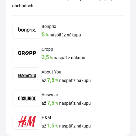
obchodoch
Bonprix
5
%
naspäť z nákupu
Cropp
3,5
%
naspäť z nákupu
About You
7,5
až
%
naspäť z nákupu
Answear
7,5
až
%
naspäť z nákupu
H&M
1,5
až
%
naspäť z nákupu