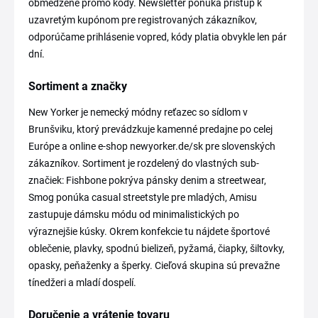
obmedzené promo kódy. Newsletter ponúka prístup k
uzavretým kupónom pre registrovaných zákazníkov,
odporúčame prihlásenie vopred, kódy platia obvykle len pár
dní.
Sortiment a značky
New Yorker je nemecký módny reťazec so sídlom v
Brunšviku, ktorý prevádzkuje kamenné predajne po celej
Európe a online e-shop newyorker.de/sk pre slovenských
zákazníkov. Sortiment je rozdelený do vlastných sub-
značiek: Fishbone pokrýva pánsky denim a streetwear,
Smog ponúka casual streetstyle pre mladých, Amisu
zastupuje dámsku módu od minimalistických po
výraznejšie kúsky. Okrem konfekcie tu nájdete športové
oblečenie, plavky, spodnú bielizeň, pyžamá, čiapky, šiltovky,
opasky, peňaženky a šperky. Cieľová skupina sú prevažne
tínedžeri a mladí dospelí.
Doručenie a vrátenie tovaru