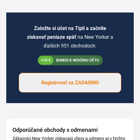
Založte si účet na Tipli a začnite
získavať peniaze späť
na New Yorker a
ďalších 951 obchodoch.
+10 €
BONUS K NOVÉMU ÚČTU
Registrovať sa ZADARMO
Odporúčané obchody s odmenami
Zákazníci New Yorker získavajú zľavy a odmeny aj v týchto