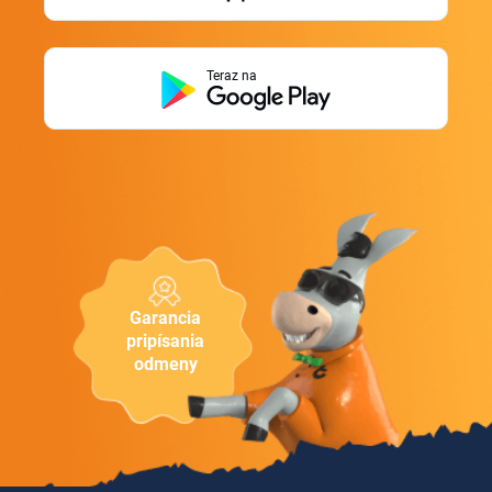
Teraz na
Garancia
pripísania
odmeny