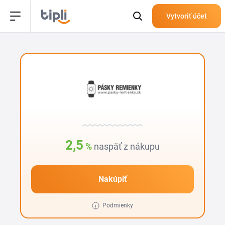
Vytvoriť účet
2,5
%
naspäť z nákupu
Nakúpiť
Podmienky