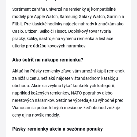
Sortiment zahŕňa univerzálne remienky aj kompatibilné
modely pre Apple Watch, Samsung Galaxy Watch, Garmin a
Fitbit. Pre klasické hodinky nájdete náhrady k značkám ako
Casio, Citizen, Seiko či Tissot. Doplnkový tovar tvoria
pracky, kolíky, nástroje na výmenu remienka a leštiace
utierky pre údržbu kovových náramkov.
Ako šetriť na nákupe remienka?
Aktuálna Pásky-remienky zľava vám umožní kúpiť remienok
za nižšiu cenu, než akú nájdete v štandardnom katalógu
obchodu. Akcie sa zvyknú týkať konkrétnych kategórií,
napríklad kožených remienkov, NATO popruhov alebo
nerezových náramkov. Sezónne výpredaje sú výhodné pred
Vianocami a počas letných mesiacov, keď obchod znižuje
ceny aj na novšie modely.
Pásky-remienky akcia a sezónne ponuky