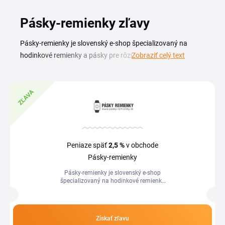
Pásky-remienky zľavy
Pásky-remienky je slovenský e-shop špecializovaný na
hodinkové remienky a pásky pre rôzne značky
Zobraziť celý text
náramkových hodiniek. V ponuke nájdete kožené, kovové,
silikónové aj textilné remienky vo viacerých šírkach a
farbách. S Pásky-remienky zľavovým kupónom zaplatíte za
ZĽAVA
nový remienok menej, než je bežná cena v katalógu.
Aktuálny Pásky-remienky kupón vám pomôže ušetriť pri
výmene starého remienka alebo pri kúpe rezervných
kúskov. Na tejto stránke nájdete prehľad platných kódov a
Peniaze späť
2,5 %
v obchode
akcií. Stačí si vybrať ten správny pre váš nákup, skopírovať
Pásky-remienky
kód a vložiť ho v košíku obchodu.
Pásky-remienky je slovenský e-shop
špecializovaný na hodinkové remienky
a pásky pre rôzne značky náramkových
hodiniek. V ponuke nájdete kožené,...
Získať zľavu