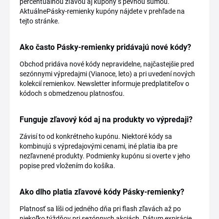
percentuálnou zľavou aj kupóny s pevnou sumou.
AktuálnePásky-remienky kupóny nájdete v prehľade na
tejto stránke.
Ako často Pásky-remienky pridávajú nové kódy?
Obchod pridáva nové kódy nepravidelne, najčastejšie pred
sezónnymi výpredajmi (Vianoce, leto) a pri uvedení nových
kolekcií remienkov. Newsletter informuje predplatiteľov o
kódoch s obmedzenou platnosťou.
Funguje zľavový kód aj na produkty vo výpredaji?
Závisí to od konkrétneho kupónu. Niektoré kódy sa
kombinujú s výpredajovými cenami, iné platia iba pre
nezľavnené produkty. Podmienky kupónu si overte v jeho
popise pred vložením do košíka.
Ako dlho platia zľavové kódy Pásky-remienky?
Platnosť sa líši od jedného dňa pri flash zľavách až po
niekoľko týždňov pri sezónnych akciách. Dátum expirácie