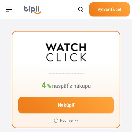
Vytvoriť účet
4
%
naspäť z nákupu
Nakúpiť
Podmienky