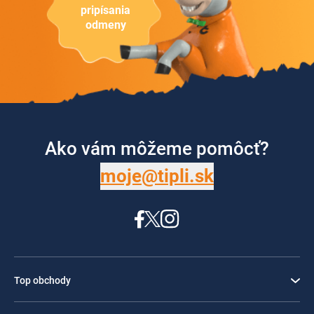
pripísania
odmeny
Ako vám môžeme pomôcť?
moje@tipli.sk
Top obchody