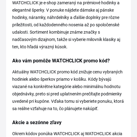
WATCHCLICK je e-shop zameraný na prémiové hodinky a
elegantné šperky. V ponuke nájdete dámske aj pánske
hodinky, náramky, náhrdelníky a ďalšie doplnky pre rôzne
príležitosti, od každodenného nosenia až po spoločenské
udalosti. Sortiment kombinuje známe značky s
nadčasovým dizajnom, takže si vyberie milovník klasiky aj
ten, kto hľadá výrazný kúsok.
Ako vám pomôže WATCHCLICK promo kód?
Aktuálny WATCHCLICK promo kód znižuje cenu vybraných
hodiniek alebo šperkov priamo v košíku. Kódy bývajú
viazané na konkrétne kategórie alebo minimálnu hodnotu
objednávky, preto si pred uplatnením prečítajte podmienky
uvedené pri kupóne. Vďaka tomu si vyberiete ponuku, ktorá
sa reálne vzťahuje na to, čo plánujete nakúpiť.
Akcie a sezónne zľavy
Okrem kódov ponúka WATCHCLICK aj WATCHCLICK akcia