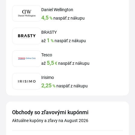
Daniel Wellington
4,5
%
naspäť z nákupu
BRASTY
1
až
%
naspäť z nákupu
Tesco
5,5
až
€
naspäť z nákupu
Irisimo
2,25
%
naspäť z nákupu
Obchody so zľavovými kupónmi
Aktuálne kupóny a zľavy na August 2026