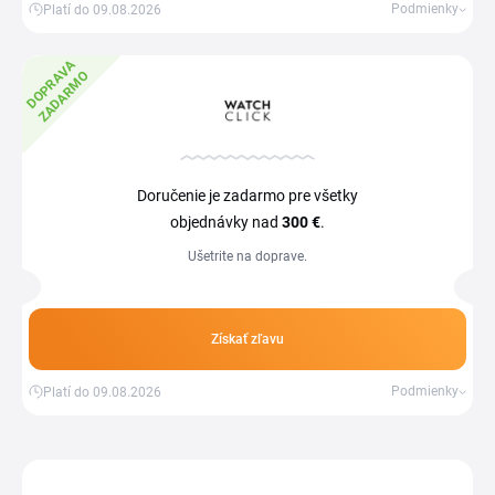
Podmienky
Platí do 09.08.2026
D
O
P
R
V
A
Z
A
D
A
R
M
A
O
Doručenie je zadarmo pre všetky
objednávky nad
300 €
.
Ušetrite na doprave.
Získať zľavu
Podmienky
Platí do 09.08.2026