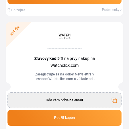
Podmienky
Do zajtra
KUPÓN
Zľavový
kód
5 %
na prvý nákup na
Watchclick.com
Zaregistrujte sa na odber Newslettra v
eshope Watchclick.com a získate od
nich – 5 % zľavu na prvý online nákup.
Na váš zaregistrovaný e-mail vám
Watchclick pošle zľavový kód na prvý
online nákup.
kód vám príde na email
Použiť kupón