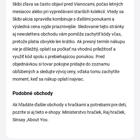
Skibi zľava sa často objaví pred Vianocami, počas letných
mesiacov alebo pri vypredávaní starších kolekcií. Vtedy sa
Skibi akcia spravidla kombinuje s ďalšími ponukami a
výsledná cena vyjde priaznivejšie. Sledovanie tejto stránky
aj newslettera obchodu vám pomôže zachytiť kódy včas,
pretože platia obvykle len krátko. Ak presný termín nákupu
nie je dôležitý, oplatí sa počkať na vhodnú príležitosť a
využiť kód spolu s prebiehajúcou ponukou. Pred
objednávkou si tovar pokojne pridajte do zoznamu
obľúbených a sledujte vývoj ceny, vďaka tomu zachytíte
moment, keď sa nákup oplatí najviac.
Podobné obchody
Ak hľadáte ďalšie obchody s hračkami a potrebami pre deti,
pozrite si aj tieto e-shopy: Ministerstvo hračiek, Raj hračiek,
Sinsay ,About You.