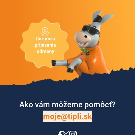
Garancia
pripísania
odmeny
Ako vám môžeme pomôcť?
moje@tipli.sk