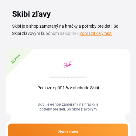
Skibi zľavy
Skibi je e-shop zameraný na hračky a potreby pre deti. So
Skibi zľavovým kupónom nakúpite obľúbené hračky a
Zobraziť celý text
darčeky pre najmenších za výhodnejšiu cenu. Aktuálny Skibi
kupón a prehľad akcií nájdete priamo na tejto stránke a kód
jednoducho vložíte v košíku. Vďaka Skibi zľave ušetríte na
ZĽAVA
nákupe hračiek, hier a vecí pre voľný čas detí. Stačí, ak si
vyberiete platný zľavový kód, prejdete do obchodu a
dokončíte objednávku. Akcie obchodu sa pravidelne menia,
preto sa oplatí túto stránku sledovať pred každým
Peniaze späť
1 %
v obchode Skibi
nákupom.
Skibi je e-shop zameraný na hračky a
potreby pre deti. So Skibi zľavovým
kupónom nakúpite obľúbené hračky a
darčeky pre najmenších za
výhodnejšiu...
Získať zľavu