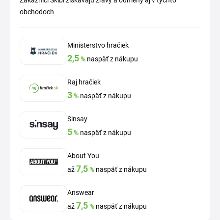
Zákazníci Skibi získavajú zľavy a odmeny aj v týchto
obchodoch
Ministerstvo hračiek
2,5
%
naspäť z nákupu
Raj hračiek
3
%
naspäť z nákupu
Sinsay
5
%
naspäť z nákupu
About You
7,5
až
%
naspäť z nákupu
Answear
7,5
až
%
naspäť z nákupu