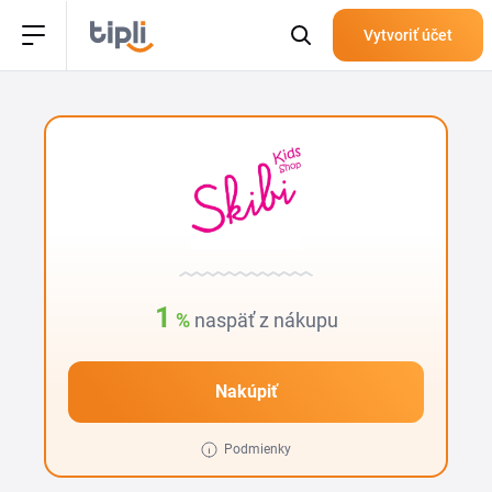
Vytvoriť účet
1
%
naspäť z nákupu
Nakúpiť
Podmienky