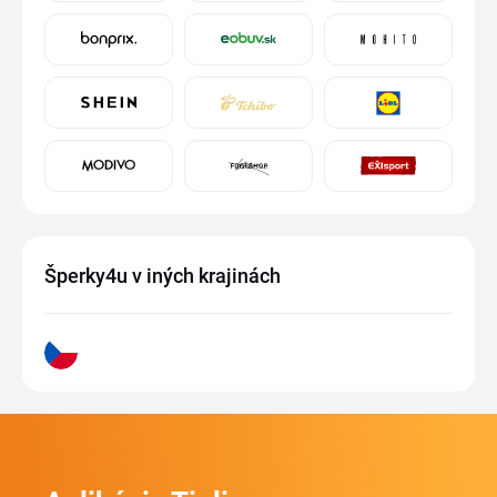
Šperky4u v iných krajinách