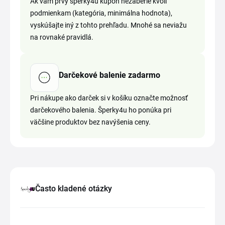
Ak vám prvý šperky4u kupón nezaberie kvôli
podmienkam (kategória, minimálna hodnota),
vyskúšajte iný z tohto prehľadu. Mnohé sa neviažu
na rovnaké pravidlá.
Darčekové balenie zadarmo
Pri nákupe ako darček si v košíku označte možnosť
darčekového balenia. Šperky4u ho ponúka pri
väčšine produktov bez navýšenia ceny.
Často kladené otázky