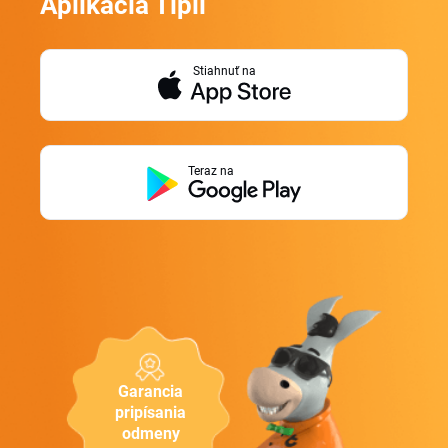
Aplikácia Tipli
Stiahnuť na
Teraz na
Garancia
pripísania
odmeny