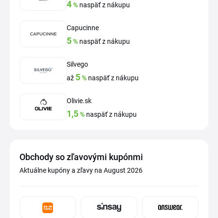
4
%
naspäť z nákupu
Capucinne
5
%
naspäť z nákupu
Silvego
5
až
%
naspäť z nákupu
Olivie.sk
1,5
%
naspäť z nákupu
Obchody so zľavovými kupónmi
Aktuálne kupóny a zľavy na August 2026