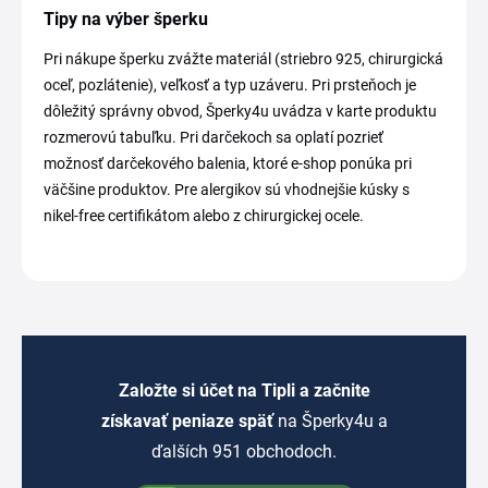
Tipy na výber šperku
Pri nákupe šperku zvážte materiál (striebro 925, chirurgická
oceľ, pozlátenie), veľkosť a typ uzáveru. Pri prsteňoch je
dôležitý správny obvod, Šperky4u uvádza v karte produktu
rozmerovú tabuľku. Pri darčekoch sa oplatí pozrieť
možnosť darčekového balenia, ktoré e-shop ponúka pri
väčšine produktov. Pre alergikov sú vhodnejšie kúsky s
nikel-free certifikátom alebo z chirurgickej ocele.
Založte si účet na Tipli a začnite
získavať peniaze späť
na Šperky4u a
ďalších 951 obchodoch.