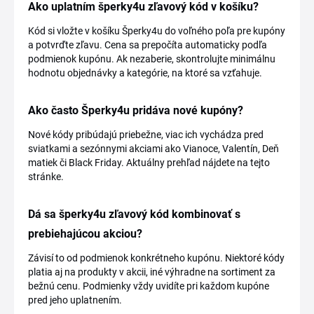
Ako uplatním šperky4u zľavový kód v košíku?
Kód si vložte v košíku Šperky4u do voľného poľa pre kupóny
a potvrďte zľavu. Cena sa prepočíta automaticky podľa
podmienok kupónu. Ak nezaberie, skontrolujte minimálnu
hodnotu objednávky a kategórie, na ktoré sa vzťahuje.
Ako často Šperky4u pridáva nové kupóny?
Nové kódy pribúdajú priebežne, viac ich vychádza pred
sviatkami a sezónnymi akciami ako Vianoce, Valentín, Deň
matiek či Black Friday. Aktuálny prehľad nájdete na tejto
stránke.
Dá sa šperky4u zľavový kód kombinovať s
prebiehajúcou akciou?
Závisí to od podmienok konkrétneho kupónu. Niektoré kódy
platia aj na produkty v akcii, iné výhradne na sortiment za
bežnú cenu. Podmienky vždy uvidíte pri každom kupóne
pred jeho uplatnením.