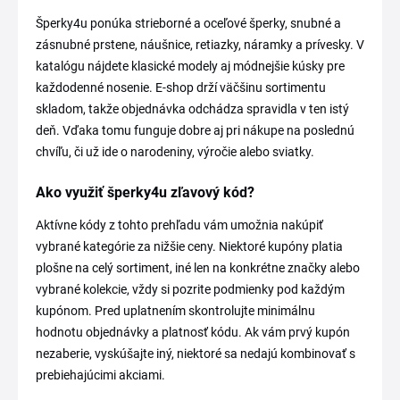
Šperky4u ponúka strieborné a oceľové šperky, snubné a
zásnubné prstene, náušnice, retiazky, náramky a prívesky. V
katalógu nájdete klasické modely aj módnejšie kúsky pre
každodenné nosenie. E-shop drží väčšinu sortimentu
skladom, takže objednávka odchádza spravidla v ten istý
deň. Vďaka tomu funguje dobre aj pri nákupe na poslednú
chvíľu, či už ide o narodeniny, výročie alebo sviatky.
Ako využiť šperky4u zľavový kód?
Aktívne kódy z tohto prehľadu vám umožnia nakúpiť
vybrané kategórie za nižšie ceny. Niektoré kupóny platia
plošne na celý sortiment, iné len na konkrétne značky alebo
vybrané kolekcie, vždy si pozrite podmienky pod každým
kupónom. Pred uplatnením skontrolujte minimálnu
hodnotu objednávky a platnosť kódu. Ak vám prvý kupón
nezaberie, vyskúšajte iný, niektoré sa nedajú kombinovať s
prebiehajúcimi akciami.