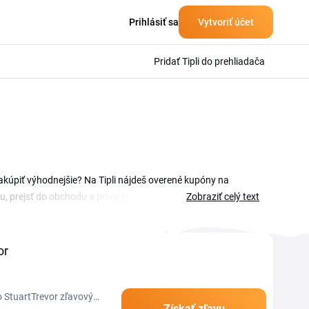
Prihlásiť sa
Vytvoriť účet
Pridať Tipli do prehliadača
akúpiť výhodnejšie? Na Tipli nájdeš overené kupóny na
u, prejsť do obchodu a pri objednávke zadať kód v košíku.
Zobraziť celý text
or
o StuartTrevor zľavový
Získať zľavu