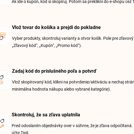
Ak ide o kupón, kód si skopíruj. Potom sa preklikni do e-shopu cez
Vlož tovar do košíka a prejdi do pokladne
Vyber produkty, skontroluj varianty a otvor košík. Pole pre zľavov
„Zľavový kód“, „Kupón“, „Promo kód“).
Zadaj kód do príslušného poľa a potvrď
Vlož skopírovaný kód, klikni na potvrdenie/aktiváciu a nechaj str
minimálna hodnota nákupu alebo vybrané kategórie).
Skontroluj, že sa zľava uplatnila
Pred odoslaním objednávky over v súhrne, že je zľava odpočítaná.
účte Tipli.