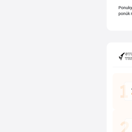
Ponuky 
ponúk n