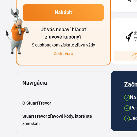
Nakúpiť
Už vás nebaví hľadať
zľavové kupóny?
S cashbackom získate zľavu vždy
Zistiť viac
Navigácia
Začn
Na 
O StuartTrevor
Pen
StuartTrevor zľavové kódy, ktoré ste
Je
zmeškali