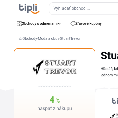
Obchody s odmenami
Zľavové kupóny
Obchody
Móda a obuv
StuartTrevor
Stu
Hľadáš, kd
jednom mie
Ušetri roz
4
%
naspäť z nákupu