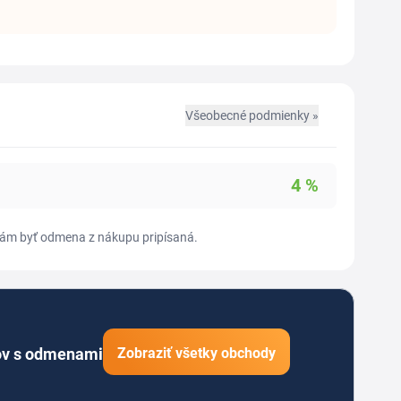
Všeobecné podmienky »
4
%
sí vám byť odmena z nákupu pripísaná.
ov s odmenami
Zobraziť všetky obchody