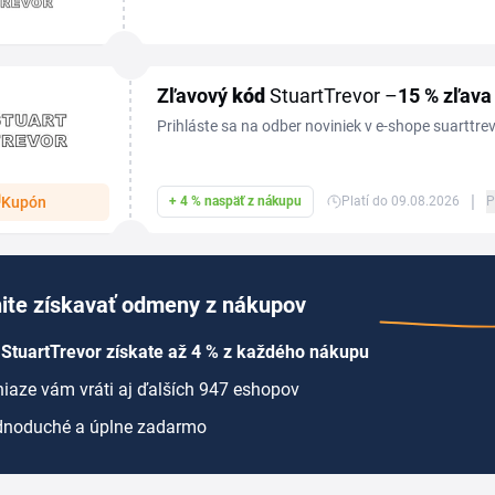
kupón a nakúpiť výhodnejšie? Na Tipli nájdeš ove
mieste...
Zľavový
kód
StuartTrevor –
15 %
zľava
Prihláste sa na odber noviniek v e-shope suarttre
15 % na prvý nákup.
|
Kupón
+ 4 % naspäť z nákupu
Platí do 09.08.2026
P
ite získavať odmeny z nákupov
StuartTrevor získate až 4 % z každého nákupu
iaze vám vráti aj ďalších 947 eshopov
dnoduché a úplne zadarmo