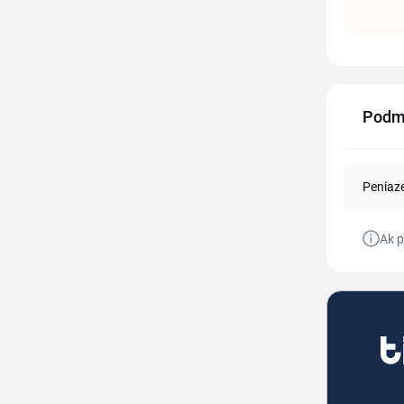
Podm
Peniaz
Ak p