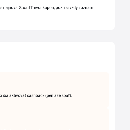
š najnovší StuartTrevor kupón, pozri si vždy zoznam
bo iba aktivovať cashback (peniaze späť).