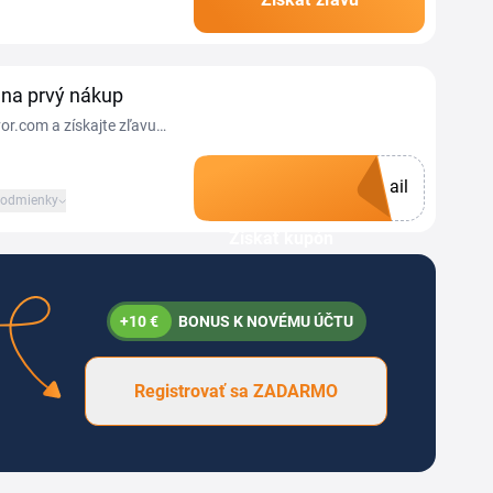
rené kupóny na jednom
na prvý nákup
vor.com a získajte zľavu
ail
odmienky
Získať kupón
+10 €
BONUS K NOVÉMU ÚČTU
Registrovať sa ZADARMO