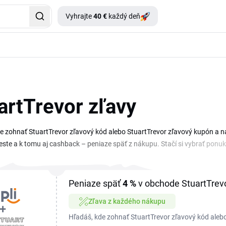
Vyhrajte
40 €
každý deň
artTrevor zľavy
e zohnať StuartTrevor zľavový kód alebo StuartTrevor zľavový kupón a n
ste a k tomu aj cashback – peniaze späť z nákupu. Stačí si vybrať ponuk
umne bez zdĺhavého hľadania.
Peniaze späť
4 %
v obchode StuartTrev
Zľava z každého nákupu
Hľadáš, kde zohnať StuartTrevor zľavový kód aleb