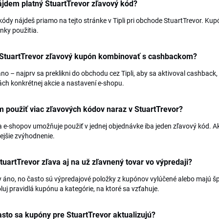
jdem platný StuartTrevor zľavový kód?
kódy nájdeš priamo na tejto stránke v Tipli pri obchode StuartTrevor. Kup
nky použitia.
 StuartTrevor zľavový kupón kombinovať s cashbackom?
no – najprv sa preklikni do obchodu cez Tipli, aby sa aktivoval cashback
ách konkrétnej akcie a nastavení e-shopu.
použiť viac zľavových kódov naraz v StuartTrevor?
 e-shopov umožňuje použiť v jednej objednávke iba jeden zľavový kód. Ak
ejšie zvýhodnenie.
StuartTrevor zľava aj na už zľavnený tovar vo výpredaji?
 áno, no často sú výpredajové položky z kupónov vylúčené alebo majú š
luj pravidlá kupónu a kategórie, na ktoré sa vzťahuje.
sto sa kupóny pre StuartTrevor aktualizujú?