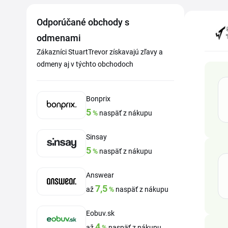
Odporúčané obchody s
odmenami
Zákazníci StuartTrevor získavajú zľavy a
odmeny aj v týchto obchodoch
Bonprix
5
%
naspäť z nákupu
Sinsay
5
%
naspäť z nákupu
Answear
7,5
až
%
naspäť z nákupu
Eobuv.sk
4
až
%
naspäť z nákupu