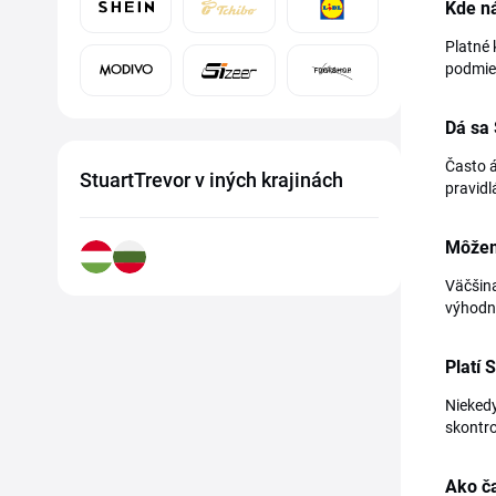
Kde ná
Platné 
podmie
Dá sa
Často á
StuartTrevor v iných krajinách
pravidl
Môžem 
Väčšina
výhodn
Platí 
Niekedy
skontro
Ako ča