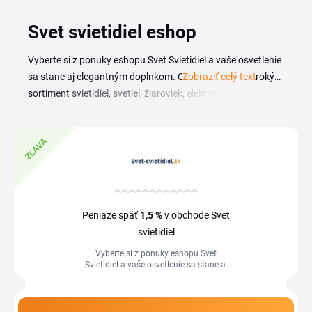
Svet svietidiel eshop
Vyberte si z ponuky eshopu Svet Svietidiel a vaše osvetlenie
sa stane aj elegantným doplnkom. Obchod ponúka široký
Zobraziť celý text
sortiment svietidiel, svetiel, žiaroviek, elektra a doplnkov do
domácnosti. Nakúpte ich za výhodné ceny. Stačí uplatniť
Svet svietidiel
zľavový kód
. K dispozícii je aj doprava
ZĽAVA
zadarmo, výpredaj a Svet svietidiel zľava na rôzny
sortiment. Ak k tomu prihodíte peniaze späť od Tipli,
rozhodne ušetríte maximum. Vyberte si to najlepšie
osvetlenie na dom aj záhradu.
Peniaze späť
1,5 %
v obchode Svet
svietidiel
Vyberte si z ponuky eshopu Svet
Svietidiel a vaše osvetlenie sa stane aj
elegantným doplnkom. Obchod ponúka
široký sortiment&nbsp;svietidiel,...