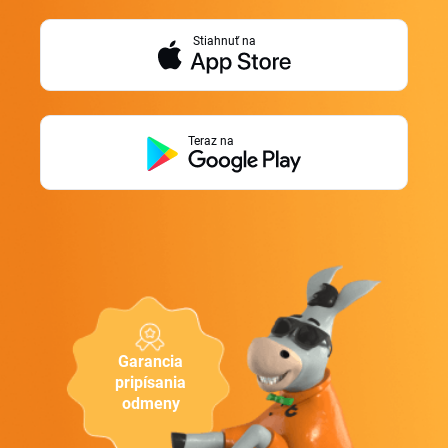
Stiahnuť na
Teraz na
Garancia
pripísania
odmeny