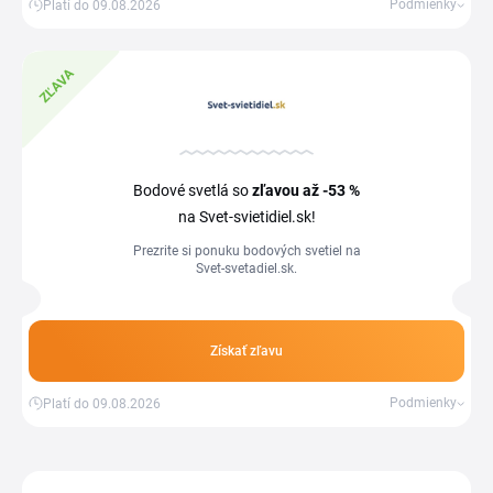
Podmienky
Platí do 09.08.2026
ZĽAVA
Bodové svetlá so
zľavou
až -53 %
na Svet-svietidiel.sk!
Prezrite si ponuku bodových svetiel na
Svet-svetadiel.sk.
Získať zľavu
Podmienky
Platí do 09.08.2026