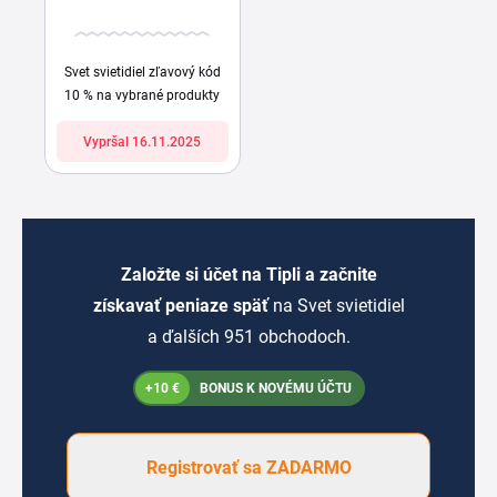
Svet svietidiel zľavový kód
10 % na vybrané produkty
Vypršal 16.11.2025
Založte si účet na Tipli a začnite
získavať peniaze späť
na Svet svietidiel
a ďalších 951 obchodoch.
+10 €
BONUS K NOVÉMU ÚČTU
Registrovať sa ZADARMO