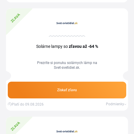
ZĽAVA
Solárne lampy so
zľavou
až -64 %
Prezrite si ponuku solárnych lámp na
Svet-svetidiel.sk.
Získať zľavu
Podmienky
Platí do 09.08.2026
ZĽAVA