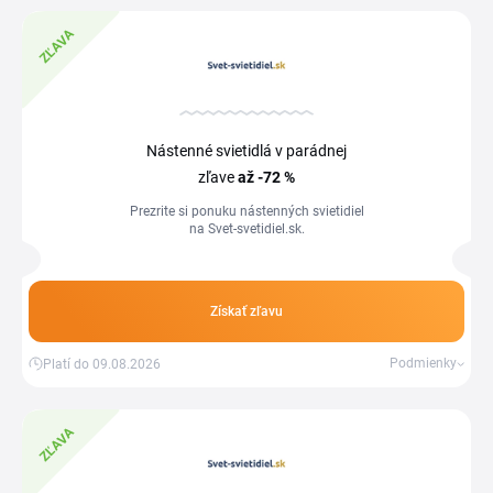
ZĽAVA
Nástenné svietidlá v parádnej
zľave
až -72 %
Prezrite si ponuku nástenných svietidiel
na Svet-svetidiel.sk.
Získať zľavu
Podmienky
Platí do 09.08.2026
ZĽAVA