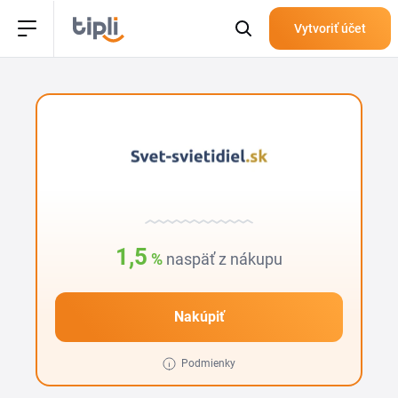
Vytvoriť účet
1,5
%
naspäť z nákupu
Nakúpiť
Podmienky