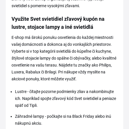
svietidiel s pomerne vysokými zľavami.
Využite Svet svietidiel zľavový kupón na
lustre, stojace lampy a iné svietidlá
E-shop má širokú ponuku osvetlenia do každej miestnosti
vašej domácnosti a dokonca aj do vonkajších priestorov.
Vyberte si v top kategórii svietidlá do kúpeľne či kuchyne,
štýlové stojacie lampy do spálne či obývačky, alebo kvalitné
osvetlenie na vašu terasu. Nájdete tu značky ako Philips,
Luxera, Rabalux či Brilagi. Pri nákupe vždy myslite na
akciové ponuky, ktoré môžete využiť.
Lustre - čítajte pozorne podmienky zliav a nakombinujte
ich. Napríklad spojte zľavový kód Svet svietidiel a peniaze
späť od Tipli.
Záhradné lampy - počkajte si na Black Friday alebo inú
nákupnú akciu.