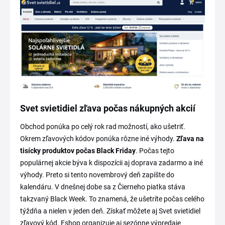
Svet svietidiel zľava počas nákupných akcií
Obchod ponúka po celý rok rad možností, ako ušetriť.
Okrem zľavových kódov ponúka rôzne iné výhody.
Zľava na
tisícky produktov počas Black Friday
. Počas tejto
populárnej akcie býva k dispozícii aj doprava zadarmo a iné
výhody. Preto si tento novembrový deň zapíšte do
kalendáru. V dnešnej dobe sa z Čierneho piatka stáva
takzvaný Black Week. To znamená, že ušetríte počas celého
týždňa a nielen v jeden deň. Získať môžete aj Svet svietidiel
zľavový kód. Eshop organizuje aj sezónne výpredaje