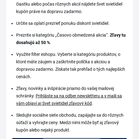
čiastku alebo počas rôznych akcií nájdete Svet svietidiel
kupón práve na dopravu zadarmo.
Určite sa oplatí prezrieť ponuku diskont svietidiel.
Prezrite si kategóriu „Časovo obmedzená akcia“.
Zľavy
tu
dosahujú až 50 %
.
Využite filter eshopu. Vyberte si kategóriu produktov, o
ktoré máte záujem a zaškrtnite políčka s akciou a
dopravou zadarmo. Získate tak prehľad o tých najlepších
cenách.
Zľavy, novinky a inšpirácie priamo do vašej mailovej
schránky.
Prihláste sa na odber newsletteru a v maili sa
vám objaví aj Svet svietidiel zľavový kód
.
Sledujte sociálne siete obchodu, zapájajte sa do rôznych
súťaží a vyhrajte ceny. Medzi nimi môže byť aj zľavový
kupón alebo nejaký produkt.