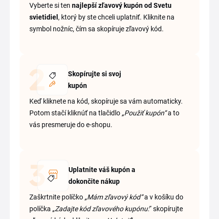
Vyberte si ten
najlepší zľavový kupón od Svetu
svietidiel
, ktorý by ste chceli uplatniť. Kliknite na
symbol nožníc, čím sa skopíruje zľavový kód.
Skopírujte si svoj
kupón
Keď kliknete na kód, skopíruje sa vám automaticky.
Potom stačí kliknúť na tlačidlo
„Použiť kupón“
a to
vás presmeruje do e-shopu.
Uplatnite váš kupón a
dokončite nákup
Zaškrtnite políčko
„Mám zľavový kód“
a v košíku do
políčka „
Zadajte kód zľavového kupónu:
“ skopírujte