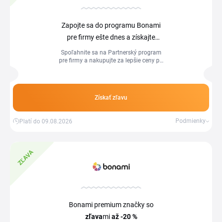
Zapojte sa do programu Bonami
pre firmy ešte dnes a získajte
okamžitú zľavu
15 %
na svoje
Spoľahnite sa na Partnerský program
pre firmy a nakupujte za lepšie ceny po
objednávky
celý rok aj mimo zľavové akcie. Kusový
nábytok, dekorácie, textil, svietidlá a
mnoho ďalšieho premenia váš interiér
na miesto pre život.
Získať zľavu
Podmienky
Platí do 09.08.2026
ZĽAVA
Bonami premium značky so
zľava
mi
až -20 %