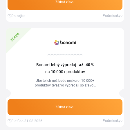
Získať zľavu
Podmienky
Do zajtra
ZĽAVA
Bonami letný výpredaj -
až -40 %
na
10
000+ produktov
Ulovte ich než bude neskoro! 10 000+
produktov teraz vo výpredaji so zľavou
až 40 %.
Získať zľavu
Podmienky
Platí do 31.08.2026