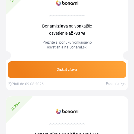
Bonami
zľava
na vonkajšie
osvetlenie
až -33 %
!
Prezrite si ponuku vonkajšieho
osvetlenia na Bonami.sk.
Získať zľavu
Podmienky
Platí do 09.08.2026
ZĽAVA