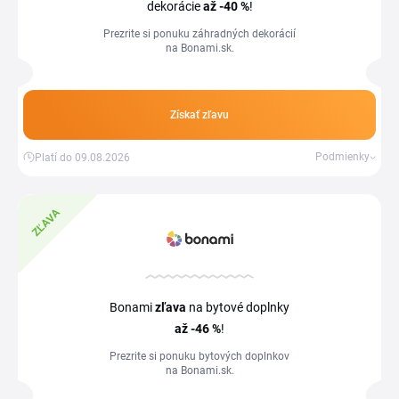
dekorácie
až -40 %
!
Prezrite si ponuku záhradných dekorácií
na Bonami.sk.
Získať zľavu
Podmienky
Platí do 09.08.2026
ZĽAVA
Bonami
zľava
na bytové doplnky
až -46 %
!
Prezrite si ponuku bytových doplnkov
na Bonami.sk.