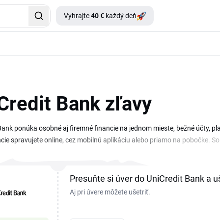
Vyhrajte
40 €
každý deň
Credit Bank zľavy
Bank ponúka osobné aj firemné financie na jednom mieste, bežné účty, plat
ncie spravujete online, cez mobilnú aplikáciu alebo priamo na pobočke.
nke získate k vybraným produktom výhodnejšie podmienky. Promo kód UniCr
o na bonus pri uzatvorení novej zmluvy. Aktuálny prehľad kupónov a akcií n
vášmu zámeru, a riadiť sa jej podmienkami.
Presuňte si úver do UniCredit Bank a uš
Aj pri úvere môžete ušetriť.