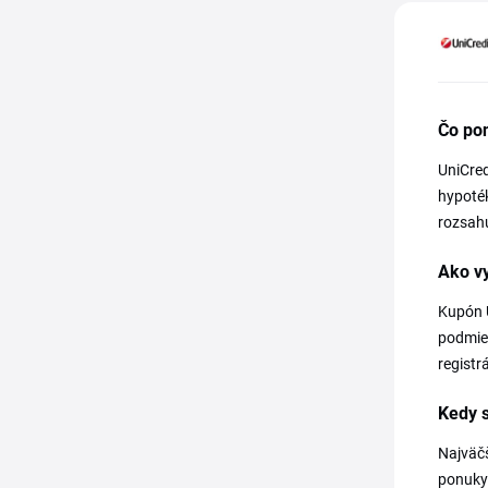
Čo po
UniCred
hypoték
rozsahu
Ako v
Kupón U
podmien
registr
Kedy s
Najväčš
ponuky 