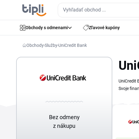
Obchody s odmenami
Zľavové kupóny
Obchody
Služby
UniCredit Bank
Uni
UniCredit 
Svoje fina
tejto strá
karty aleb
zodpovedá 
Bez odmeny
z nákupu