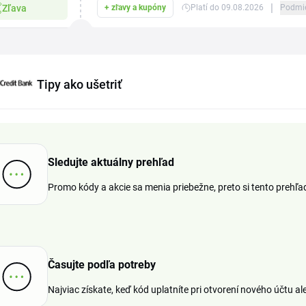
|
Zľava
+ zľavy a kupóny
Platí do 09.08.2026
Podmi
Tipy ako ušetriť
Sledujte aktuálny prehľad
Promo kódy a akcie sa menia priebežne, preto si tento prehľa
Časujte podľa potreby
Najviac získate, keď kód uplatníte pri otvorení nového účtu al