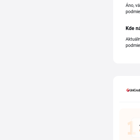
Áno, vä
podmien
Kde n
Aktuáln
podmie