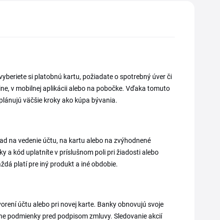
vyberiete si platobnú kartu, požiadate o spotrebný úver či
line, v mobilnej aplikácii alebo na pobočke. Vďaka tomuto
í plánujú väčšie kroky ako kúpa bývania.
ad na vedenie účtu, na kartu alebo na zvýhodnené
 a kód uplatníte v príslušnom poli pri žiadosti alebo
ždá platí pre iný produkt a iné obdobie.
orení účtu alebo pri novej karte. Banky obnovujú svoje
álne podmienky pred podpisom zmluvy. Sledovanie akcií