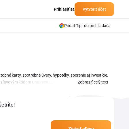
Prihlásiť sa
Vytvoriť účet
Pridať Tipli do prehliadača
obné karty, spotrebné úvery, hypotéky, sporenie aj investície.
 So zľavovým kódom UniCredit Bank a aktuálnymi akciami na
Zobraziť celý text
edit Bank sa najčastejšie viaže na otvorenie účtu, vedenie
ájdete na tejto stránke, stačí si vybrať ponuku, ktorá
etrite!
Získať zľavu