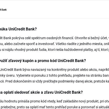
núka UniCredit Bank?
it Bank pokrýva celé spektrum osobných financií. Otvoríte si bežný účet, 
u, alebo začnete sporiť a investovať. Všetko riadite z jedného miesta, on
 si nájdu vhodný produkt ľudia, ktorí riešia každodenné platby, aj tí, ktor
yužiť zľavový kupón a promo kód UniCredit Bank?
niCredit Bank býva naviazaný na konkrétny produkt alebo akciu, napríkl
ky úveru. Vyberiete si ponuku z tohto prehľadu, prejdete na stránku banky
ácii. Pred dokončením si vždy prečítajte podmienky danej akcie, pretože ka
a oplatí sledovať akcie a zľavu UniCredit Bank?
iu hodnotu prináša promo kód vtedy, keď zakladáte nový produkt, pri otv
priebežne, preto sa oplatí mať tento prehľad poruke a porovnať si aktu