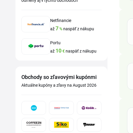
odmeny aj v týchto obchodoch
Netfinancie
7
až
%
naspäť z nákupu
Portu
10
až
€
naspäť z nákupu
Obchody so zľavovými kupónmi
Aktuálne kupóny a zľavy na August 2026