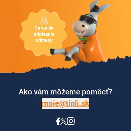
Garancia
pripísania
odmeny
Ako vám môžeme pomôcť?
moje@tipli.sk