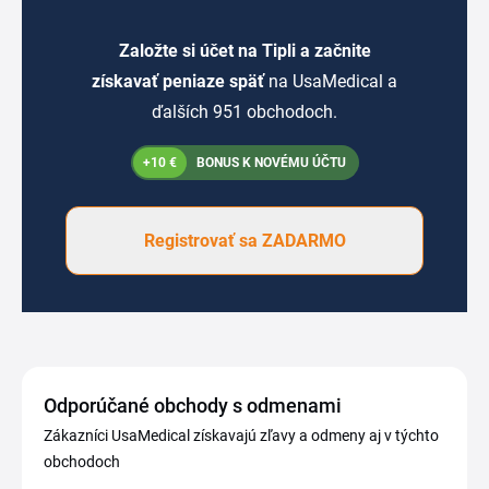
Založte si účet na Tipli a začnite
získavať peniaze späť
na UsaMedical a
ďalších 951 obchodoch.
+10 €
BONUS K NOVÉMU ÚČTU
Registrovať sa ZADARMO
Odporúčané obchody s odmenami
Zákazníci UsaMedical získavajú zľavy a odmeny aj v týchto
obchodoch