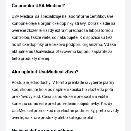
Čo ponúka USA Medical?
USA Medical sa špecializuje na laboratórne certifikované
konopné oleje a organické doplnky stravy. Dôraz kladie na
overené zloženie, každý extrakt prechádza laboratórnou
kontrolou, takže viete, čo nakupujete. K dispozícii sú tiež
holistické doplnky pre celkovú podporu organizmu. Vďaka
aktuálnemu UsaMedical zľavovému kupónu zaplatíte za
tieto produkty menej.
Ako uplatniť UsaMedical zľavu?
Postup je jednoduchý. V tomto prehľade si vyberte platný
kód, skopírujte ho a po naplnení košíka ho vložte do poľa
pre zľavový kód. Cena sa po vložení prepočíta a vidíte
konečnú sumu ešte pred potvrdením objednávky. Každý
UsaMedical promo kód má vlastné podmienky, preto si vždy
overte, na ktoré produkty alebo kategórie platí.
Na čo si dať pozor pri nákupe