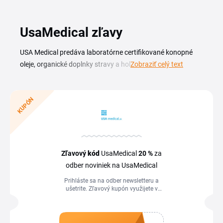
UsaMedical zľavy
USA Medical predáva laboratórne certifikované konopné
oleje, organické doplnky stravy a holistické produkty pre
Zobraziť celý text
podporu zdravia. S aktuálnym UsaMedical zľavovým
kupónom nakúpite tieto prémiové extrakty za výhodnejšiu
cenu. Sortiment cieli na ľudí, ktorí hľadajú overené zloženie s
KUPÓN
laboratórnym certifikátom a prírodný prístup k
starostlivosti o telo. V tomto prehľade nájdete platné akcie
a zľavy obchodu. Ak je k dispozícii UsaMedical kupón, stačí
ho skopírovať a vložiť v košíku pred dokončením
Zľavový
kód
UsaMedical
20 %
za
objednávky. Tak získate UsaMedical zľavu na konopné oleje
odber noviniek na UsaMedical
aj ostatné doplnky bez zbytočného hľadania ďalších ponúk.
Prihláste sa na odber newsletteru a
ušetrite. Zľavový kupón využijete v
košíku obchodu.