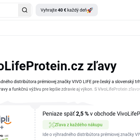
Vyhrajte
40 €
každý deň
oLifeProtein.cz zľavy
adného distribútora prémiovej značky VIVO LIFE pre český a slovenský tr
ravy a funkčnú výživu pre lepšie zdravie aj výkon. S VivoLifeProtein zľa
y a superpotraviny za výhodnejšiu cenu. Zľavový kód jednoducho skopíruje
jdete aktuálny prehľad zliav a akcií, vrátane platného VivoLifeProtein k
ráciu alebo doplnky pre veganskú stravu, vďaka VivoLifeProtein zľave dost
Peniaze späť
2,5 %
v obchode VivoLifeP
 zodpovedá vášmu nákupu, a uplatniť ho pri objednávke.
Zľava z každého nákupu
Ide o výhradného distribútora prémiovej značky VI