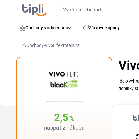
Obchody s odmenami
Zľavové kupóny
Obchody
VivoLifeProtein.cz
Viv
Ide o výhr
doplnky st
alternatív
stránke ná
pre regene
2,5
%
kód, ktorý
naspäť z nákupu