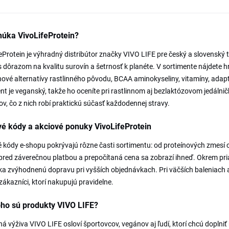
núka VivoLifeProtein?
eProtein je výhradný distribútor značky VIVO LIFE pre český a slovenský 
s dôrazom na kvalitu surovín a šetrnosť k planéte. V sortimente nájdete h
ové alternatívy rastlinného pôvodu, BCAA aminokyseliny, vitamíny, adapt
nt je veganský, takže ho oceníte pri rastlinnom aj bezlaktózovom jedálni
ov, čo z nich robí praktickú súčasť každodennej stravy.
é kódy a akciové ponuky VivoLifeProtein
 kódy e-shopu pokrývajú rôzne časti sortimentu: od proteínových zmesí c
pred záverečnou platbou a prepočítaná cena sa zobrazí ihneď. Okrem pr
a zvýhodnenú dopravu pri vyšších objednávkach. Pri väčších baleniach a
zákazníci, ktorí nakupujú pravidelne.
oho sú produkty VIVO LIFE?
ná výživa VIVO LIFE osloví športovcov, vegánov aj ľudí, ktorí chcú doplniť 