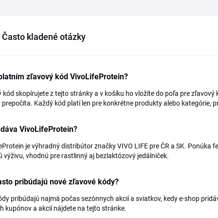
Často kladené otázky
latním zľavový kód VivoLifeProtein?
 kód skopírujete z tejto stránky a v košíku ho vložíte do poľa pre zľavo
prepočíta. Každý kód platí len pre konkrétne produkty alebo kategórie, pr
dáva VivoLifeProtein?
eProtein je výhradný distribútor značky VIVO LIFE pre ČR a SK. Ponúka f
 výživu, vhodnú pre rastlinný aj bezlaktózový jedálniček.
sto pribúdajú nové zľavové kódy?
dy pribúdajú najmä počas sezónnych akcií a sviatkov, kedy e-shop pridá
h kupónov a akcií nájdete na tejto stránke.