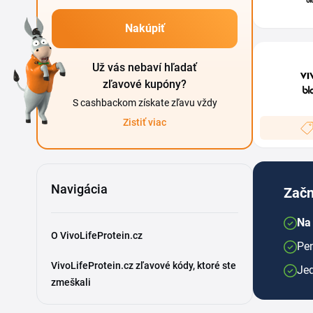
Nakúpiť
Už vás nebaví hľadať
zľavové kupóny?
S cashbackom získate zľavu vždy
Zistiť viac
Navigácia
Začn
Na 
O VivoLifeProtein.cz
Pen
VivoLifeProtein.cz zľavové kódy, ktoré ste
Je
zmeškali