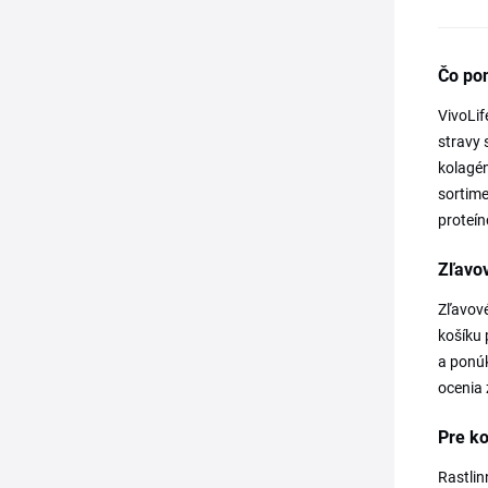
Čo po
VivoLif
stravy 
kolagén
sortime
proteín
Zľavov
Zľavové
košíku 
a ponúk
ocenia 
Pre k
Rastlin