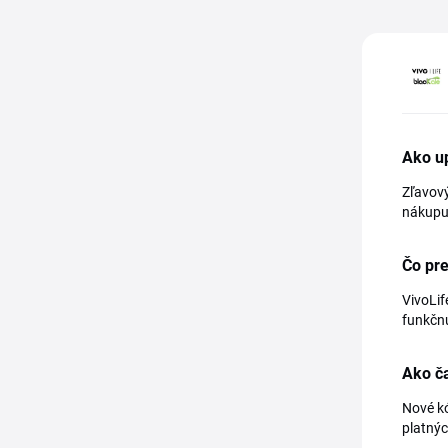
Ako up
Zľavový
nákupu 
Čo pre
VivoLif
funkčnú
Ako ča
Nové kó
platnýc