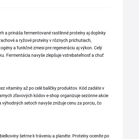
trh a prináša fermentované rastlinné proteíny aj doplnky
rachové a ryžové proteíny v rôznych príchutiach,
ogény a funkčné zmesi pre regeneráciu aj výkon. Celý
čku. Fermentácia navyše zlepšuje vstrebateľnosť a chuť
ez vitamíny až po celé balíčky produktov. Kód zadáte v
iamych zľavových kódov e-shop organizuje sezónne akcie
 výhodných setoch navyše znižuje cenu za porciu, čo
bielkoviny šetrne k tráveniu a planéte. Proteíny oceníte po