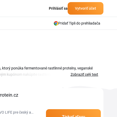
Prihlásiť sa
Vytvoriť účet
Pridať Tipli do prehliadača
h, ktorý ponúka fermentované rastlinné proteíny, veganské
vovým kupónom nakúpite rastlinné proteíny, kolagénové
Zobraziť celý text
te a vložíte v košíku pred dokončením objednávky. Na tejto
upónu a sezónnych ponúk. Či hľadáte hrachový proteín, zmesi
anete prémiovú rastlinnú výživu lacnejšie. Stačí si vybrať
rotein.cz
VO LIFE pre český a
Získať zľavu