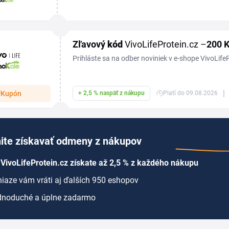
slovenský trh, ktorý ponúka fermentované rastlinn
doplnky...
Zľavový
kód
VivoLifeProtein.cz –
200 
Prihláste sa na odber noviniek v e-shope VivoLifeP
200 Kč na nákup.
|
Kupón
+ 2,5 % naspäť z nákupu
Platí do 09.08.2026
ite získavať odmeny z nákupov
VivoLifeProtein.cz získate až 2,5 % z každého nákupu
iaze vám vráti aj ďalších 950 eshopov
dnoduché a úplne zadarmo