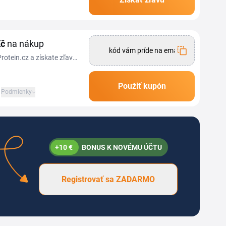
é proteíny, veganské
Kč
na nákup
kód vám príde na email
rotein.cz a získate zľavu
Použiť kupón
Podmienky
+10 €
BONUS K NOVÉMU ÚČTU
Registrovať sa ZADARMO