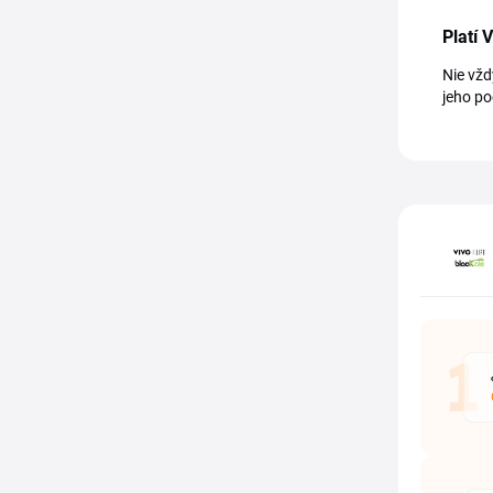
Platí 
Nie vžd
jeho p