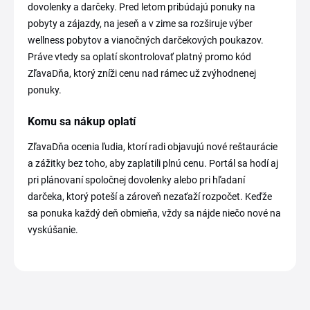
dovolenky a darčeky. Pred letom pribúdajú ponuky na
pobyty a zájazdy, na jeseň a v zime sa rozširuje výber
wellness pobytov a vianočných darčekových poukazov.
Práve vtedy sa oplatí skontrolovať platný promo kód
ZľavaDňa, ktorý zníži cenu nad rámec už zvýhodnenej
ponuky.
Komu sa nákup oplatí
ZľavaDňa ocenia ľudia, ktorí radi objavujú nové reštaurácie
a zážitky bez toho, aby zaplatili plnú cenu. Portál sa hodí aj
pri plánovaní spoločnej dovolenky alebo pri hľadaní
darčeka, ktorý poteší a zároveň nezaťaží rozpočet. Keďže
sa ponuka každý deň obmieňa, vždy sa nájde niečo nové na
vyskúšanie.