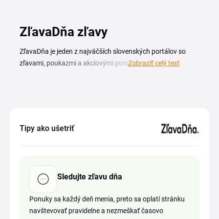
ZľavaDňa zľavy
ZľavaDňa je jeden z najväčších slovenských portálov so
zľavami, poukazmi a akciovými ponukami a vďaka
Zobraziť celý text
zľavovému kódu ZľavaDňa zaplatíte za vybranú ponuku
ešte menej. Nájdete tu výhodné pobyty a zájazdy, vstupy do
wellness, poukazy do reštaurácií, kozmetické a relaxačné
procedúry aj zľavnený tovar od preverených partnerov z
celého Slovenska. Každý deň pribúda nová zľava dňa, takže
Tipy ako ušetriť
sa oplatí ponuky sledovať pravidelne. Aktuálny prehľad
promo kódov a akcií ZľavaDňa nájdete na tejto stránke.
Stačí si vybrať platný kupón, skopírovať ho a pri objednávke
ho vložiť do príslušného poľa v košíku, aby sa uvedená
Sledujte zľavu dňa
zľava prejavila v cene.
Ponuky sa každý deň menia, preto sa oplatí stránku
navštevovať pravidelne a nezmeškať časovo