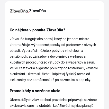
ZľavaDňa
Čo nájdete v ponuke ZľavaDňa?
ZľavaDňa funguje ako portál, ktorý na jednom mieste
zhromažďuje zvýhodnené ponuky od partnerov z rôznych
oblastí. Vyberať si môžete z pobytov v hoteloch a
penziónoch, zo zájazdov a dovoleniek, z wellness a
kúpeľných procedúr či zo vstupov do akvaparkov a saun.
Veľkú časť tvoria aj gastro poukazy do reštaurácií, kaviarní
a cukrární. Okrem služieb tu kúpite aj fyzický tovar, od
elektroniky cez domácnosť až po kozmetiku a doplnky.
Promo kódy a sezónne akcie
Okrem stálych zliav obchod pravidelne pripravuje sezónne
akcie naviazané na obdobia, keď Slováci najviac plánujú