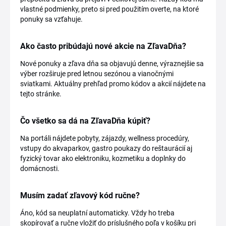
vlastné podmienky, preto si pred použitím overte, na ktoré
ponuky sa vzťahuje.
Ako často pribúdajú nové akcie na ZľavaDňa?
Nové ponuky a zľava dňa sa objavujú denne, výraznejšie sa
výber rozširuje pred letnou sezónou a vianočnými
sviatkami. Aktuálny prehľad promo kódov a akcií nájdete na
tejto stránke.
Čo všetko sa dá na ZľavaDňa kúpiť?
Na portáli nájdete pobyty, zájazdy, wellness procedúry,
vstupy do akvaparkov, gastro poukazy do reštaurácií aj
fyzický tovar ako elektroniku, kozmetiku a doplnky do
domácnosti.
Musím zadať zľavový kód ručne?
Áno, kód sa neuplatní automaticky. Vždy ho treba
skopírovať a ručne vložiť do príslušného poľa v košíku pri