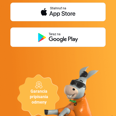
Stiahnuť na
Teraz na
Garancia
pripísania
odmeny