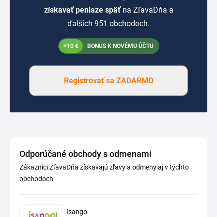
získavať peniaze späť
na ZľavaDňa a
ďalších 951 obchodoch.
+10 €
BONUS K NOVÉMU ÚČTU
Registrovať sa ZADARMO
Odporúčané obchody s odmenami
Zákazníci ZľavaDňa získavajú zľavy a odmeny aj v týchto
obchodoch
Isango