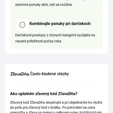
sezónne ponuky skôr, než sa rozšíria.
Kombinujte ponuky pri darčekoch
Darčekové poukazy z rôznych kategórií využijete na
viaceré príležitosti počas roka.
Často kladené otázky
Ako uplatním zľavový kód ZľavaDňa?
Zľavový kód ZľavaDňa skopírujte a pri objednávke ho vložte
do poľa pre zľavový kód v košíku. Po potvrdení sa cena
prepočíta a zľava sa prejaví v celkovej sume. Každý kód má